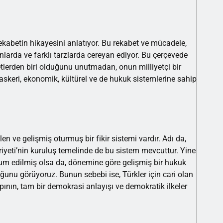
 rekabetin hikayesini anlatıyor. Bu rekabet ve mücadele,
larda ve farklı tarzlarda cereyan ediyor. Bu çerçevede
etlerden biri olduğunu unutmadan, onun milliyetçi bir
 askeri, ekonomik, kültürel ve de hukuk sistemlerine sahip
elen ve gelişmiş oturmuş bir fikir sistemi vardır. Adı da,
uriyeti’nin kuruluş temelinde de bu sistem mevcuttur. Yine
cum edilmiş olsa da, dönemine göre gelişmiş bir hukuk
uğunu görüyoruz. Bunun sebebi ise, Türkler için cari olan
apının, tam bir demokrasi anlayışı ve demokratik ilkeler