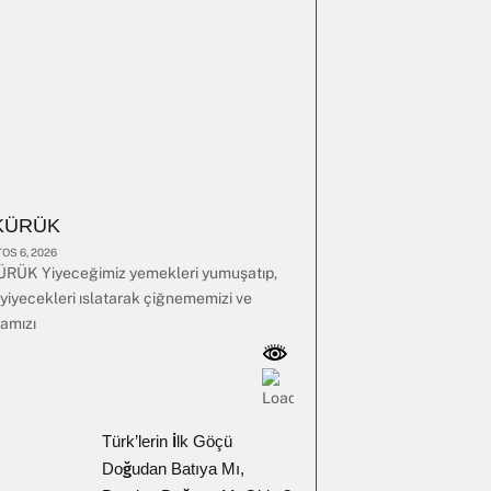
KÜRÜK
OS 6, 2026
RÜK Yiyeceğimiz yemekleri yumuşatıp,
yiyecekleri ıslatarak çiğnememizi ve
amızı
Türk’lerin İlk Göçü
Doğudan Batıya Mı,