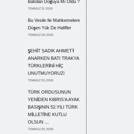
Batıdan Doğuya Mı Oldu ?
TEMMUZ 31, 2026
Bu Vesile Ile Mahkemelere
Düşen Yük De Hafifler
TEMMUZ 29, 2026
ŞEHİT SADIK AHMET’İ
ANARKEN BATI TRAKYA
TÜRKLERİNİ HİÇ
UNUTMUYORUZ!
TEMMUZ 25, 2026
TÜRK ORDUSUNUN
YENİDEN KIBRIS’A AYAK
BASIŞININ 52.YILI TÜRK
MİLLETİNE KUTLU
OLSUN …
TEMMUZ 20, 2026