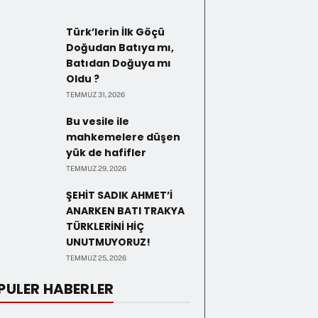
Türk’lerin İlk Göçü
Doğudan Batıya mı,
Batıdan Doğuya mı
Oldu ?
TEMMUZ 31, 2026
Bu vesile ile
mahkemelere düşen
yük de hafifler
TEMMUZ 29, 2026
ŞEHİT SADIK AHMET’İ
ANARKEN BATI TRAKYA
TÜRKLERİNİ HİÇ
UNUTMUYORUZ!
TEMMUZ 25, 2026
PULER HABERLER