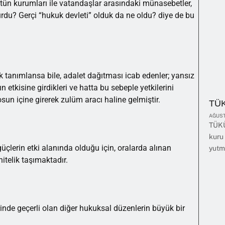
tün kurumları ile vatandaşlar arasındaki münasebetler,
rdu? Gerçi “hukuk devleti” olduk da ne oldu? diye de bu
rak tanımlansa bile, adalet dağıtması icab edenler; yansız
n etkisine girdikleri ve hatta bu sebeple yetkilerini
osun içine girerek zulüm aracı haline gelmiştir.
TÜ
AĞUST
TÜKÜ
kuru 
çlerin etki alanında olduğu için, oralarda alınan
yutm
nitelik taşımaktadır.
inde geçerli olan diğer hukuksal düzenlerin büyük bir