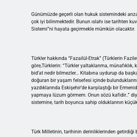
Günümüzde geçerli olan hukuk sistemindeki arıza
çok iyi bilinmektedir. Bunun ıslahı ise tarihten ku
Sistemi”ni hayata geçirmekle mümkün olacaktır.
Türkler hakkında “Fazailül-Etrak” (Türklerin Fazile
göre,Türklerin: “Türkler yaltaklanma, münafıklık, k
bid’at nedir bilmezler… Kitabına uydurup da başka
doğuran bir yaşam felsefesi içinde bulundukların
yazdıklarında Eskişehir’de karşılaştığı bir Ermen
yapmaya lüzum görmem. Onun sözü kafidir..” diye 
sistemine, tarih boyunca sahip olduklarının küçük 
Türk Milletinin, tarihinin derinliklerinden getirdiğ