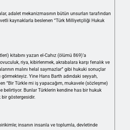
lar, adalet mekanizmasının bütün unsurları tarafından
vvetli kaynaklarla beslenen “Türk Milliyetçiliği Hukuk
tleri) kitabını yazan el-Cahız (ölümü 869)’a
ovuculuk, riya, kibirlenmek, akrabalara karşı fenalık ve
larının malını helal saymazlar” gibi hukuki sonuçlar
ı görmekteyiz. Yine Hans Barth adındaki seyyah,
iden “Bir Türkle mi iş yapacağım, mukavele (sözleşme)
belirtiyor. Bunlar Türklerin kendine has bir hukuk
bir göstergesidir.
i birikimle; insanın insanla ve toplumla, devletinde