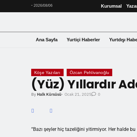
-
2026/08/06
Kurumsal
Yaza
Ana Sayfa
Yurtiçi Haberler
Yurtdışı Habe
❮
Köşe Yazıları
Özcan Pehlivanoğlu
(Yüz) Yıllardır Ad
Ocak 21, 2025
By
Halk Kürsüsü
-
0
“Bazı şeyler hiç tazeliğini yitirmiyor. Her halde b