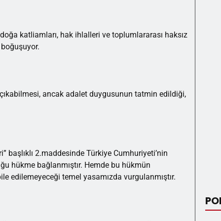
i, doğa katliamları, hak ihlalleri ve toplumlararası haksız
a boğuşuyor.
 çıkabilmesi, ancak adalet duygusunun tatmin edildiği,
i” başlıklı 2.maddesinde Türkiye Cumhuriyeti’nin
olduğu hükme bağlanmıştır. Hemde bu hükmün
f bile edilemeyeceği temel yasamızda vurgulanmıştır.
PO