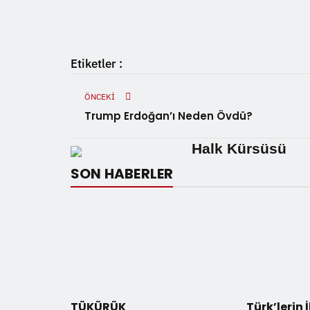
Etiketler :
ÖNCEKI
Trump Erdoğan’ı Neden Övdü?
Halk Kürsüsü
SON HABERLER
TÜKÜRÜK
Türk’lerin 