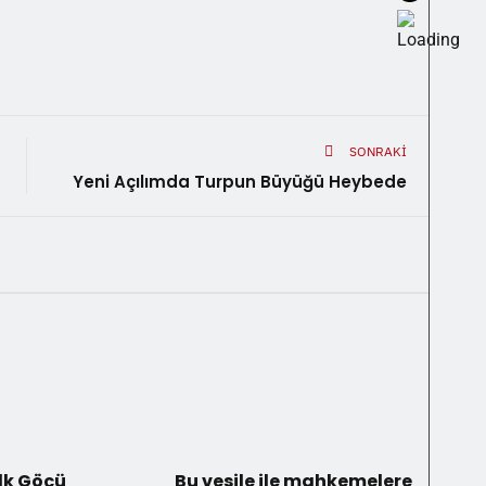
SONRAKI
Yeni Açılımda Turpun Büyüğü Heybede
İlk Göçü
Bu vesile ile mahkemelere