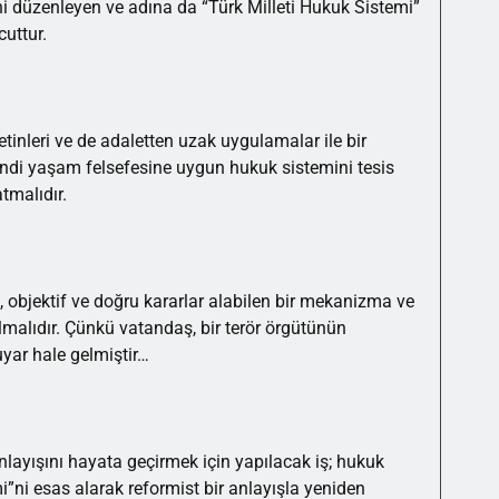
ini düzenleyen ve adına da “Türk Milleti Hukuk Sistemi”
uttur.
tinleri ve de adaletten uzak uygulamalar ile bir
endi yaşam felsefesine uygun hukuk sistemini tesis
tmalıdır.
i, objektif ve doğru kararlar alabilen bir mekanizma ve
lmalıdır. Çünkü vatandaş, bir terör örgütünün
yar hale gelmiştir…
layışını hayata geçirmek için yapılacak iş; hukuk
i”ni esas alarak reformist bir anlayışla yeniden