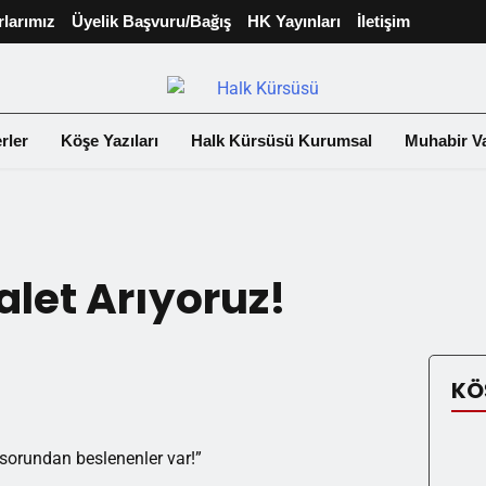
rlarımız
Üyelik Başvuru/Bağış
HK Yayınları
İletişim
rler
Köşe Yazıları
Halk Kürsüsü Kurumsal
Muhabir Va
alet Arıyoruz!
KÖ
u sorundan beslenenler var!”