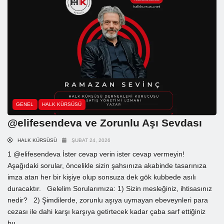
GENEL
HALK KÜRSÜSÜ
@elifesendeva ve Zorunlu Aşı Sevdası
HALK KÜRSÜSÜ
ŞUBAT 24, 2026
1 @elifesendeva İster cevap verin ister cevap vermeyin!
Aşağıdaki sorular, öncelikle sizin şahsınıza akabinde tasarınıza
imza atan her bir kişiye olup sonsuza dek gök kubbede asılı
duracaktır. Gelelim Sorularımıza: 1) Sizin mesleğiniz, ihtisasınız
nedir? 2) Şimdilerde, zorunlu aşıya uymayan ebeveynleri para
cezası ile dahi karşı karşıya getirtecek kadar çaba sarf ettiğiniz
bu...