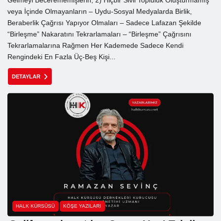
Gelmeyi Becerememişlerin; 2) Hiçbir Sivil Topluluk Oluşturmamış
veya İçinde Olmayanların – Uydu-Sosyal Medyalarda Birlik,
Beraberlik Çağrısı Yapıyor Olmaları – Sadece Lafazan Şekilde
“Birleşme” Nakaratını Tekrarlamaları – “Birleşme” Çağrısını
Tekrarlamalarına Rağmen Her Kademede Sadece Kendi
Rengindeki En Fazla Üç-Beş Kişi...
DETAYLAR
HALK KÜRSÜSÜ
KÖŞE YAZILARI