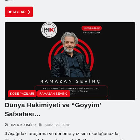
DETAYLAR
KÖŞE YAZILARI
RAMAZAN SEVINÇ
Dünya Hakimiyeti ve “Goyyim’
Safsatası…
HALK KÜRSÜSÜ
ŞUBAT 23, 2026
3 Aşağıdaki araştırma ve derleme yazısını okuduğunuzda,