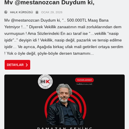
Mv @mestanozcan Duydum ki,
HALK KÜRSÜSÜ
OCAK 29, 2026
Mv @mestanozcan Duydum ki, “.. 500.000TL Maaş Bana
Yetmiyor !…” Diyerek Vekillik zanaatının mali zorluklarından dem
vurmuşsun ! Ama Sözlerindeki En acı taraf ise “…vekillik “nasip
işidir”..” deyişin idi ! Vekillik, nasip değil, pazarlık ve tensip edilme
işidir… Ve ayrıca, Aşağıda birkaç ufak mali getirileri ortaya serdim
! Yok o öyle değil, şöyle-böyle dersen tamamını...
DETAYLAR