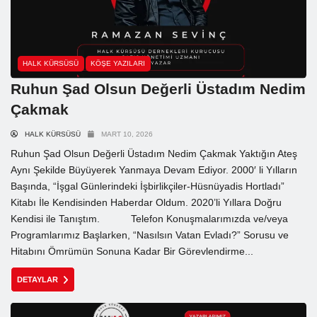
HALK KÜRSÜSÜ
KÖŞE YAZILARI
Ruhun Şad Olsun Değerli Üstadım Nedim
Çakmak
HALK KÜRSÜSÜ
MART 10, 2026
Ruhun Şad Olsun Değerli Üstadım Nedim Çakmak Yaktığın Ateş
Aynı Şekilde Büyüyerek Yanmaya Devam Ediyor. 2000′ li Yılların
Başında, “İşgal Günlerindeki İşbirlikçiler-Hüsnüyadis Hortladı”
Kitabı İle Kendisinden Haberdar Oldum. 2020’li Yıllara Doğru
Kendisi ile Tanıştım. Telefon Konuşmalarımızda ve/veya
Programlarımız Başlarken, “Nasılsın Vatan Evladı?” Sorusu ve
Hitabını Ömrümün Sonuna Kadar Bir Görevlendirme...
DETAYLAR