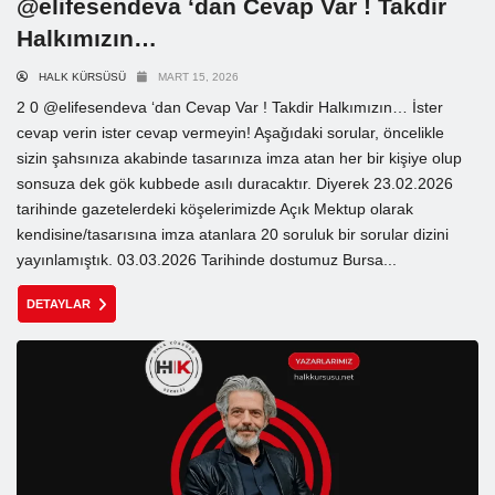
@elifesendeva ‘dan Cevap Var ! Takdir
Halkımızın…
HALK KÜRSÜSÜ
MART 15, 2026
2 0 @elifesendeva ‘dan Cevap Var ! Takdir Halkımızın… İster
cevap verin ister cevap vermeyin! Aşağıdaki sorular, öncelikle
sizin şahsınıza akabinde tasarınıza imza atan her bir kişiye olup
sonsuza dek gök kubbede asılı duracaktır. Diyerek 23.02.2026
tarihinde gazetelerdeki köşelerimizde Açık Mektup olarak
kendisine/tasarısına imza atanlara 20 soruluk bir sorular dizini
yayınlamıştık. 03.03.2026 Tarihinde dostumuz Bursa...
DETAYLAR