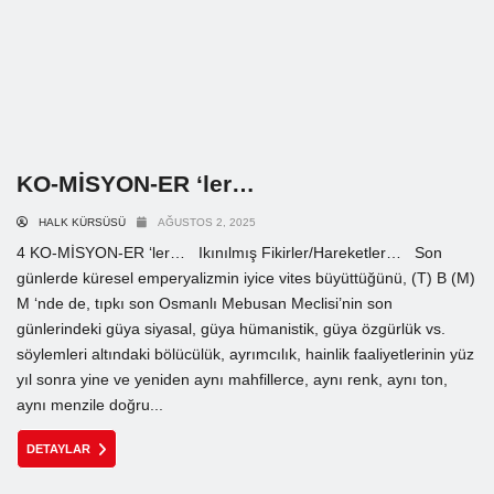
KO-MİSYON-ER ‘ler…
HALK KÜRSÜSÜ
AĞUSTOS 2, 2025
4 KO-MİSYON-ER ‘ler… Ikınılmış Fikirler/Hareketler… Son
günlerde küresel emperyalizmin iyice vites büyüttüğünü, (T) B (M)
M ‘nde de, tıpkı son Osmanlı Mebusan Meclisi’nin son
günlerindeki güya siyasal, güya hümanistik, güya özgürlük vs.
söylemleri altındaki bölücülük, ayrımcılık, hainlik faaliyetlerinin yüz
yıl sonra yine ve yeniden aynı mahfillerce, aynı renk, aynı ton,
aynı menzile doğru...
DETAYLAR