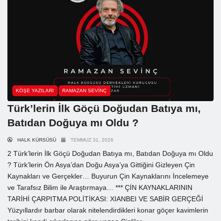
KÖŞE YAZILARI
RAMAZAN SEVINÇ
Türk’lerin İlk Göçü Doğudan Batıya mı,
Batıdan Doğuya mı Oldu ?
HALK KÜRSÜSÜ
TEMMUZ 31, 2026
2 Türk’lerin İlk Göçü Doğudan Batıya mı, Batıdan Doğuya mı Oldu
? Türk’lerin Ön Asya’dan Doğu Asya’ya Gittiğini Gizleyen Çin
Kaynakları ve Gerçekler… Buyurun Çin Kaynaklarını İncelemeye
ve Tarafsız Bilim ile Araştırmaya… *** ÇİN KAYNAKLARININ
TARİHİ ÇARPITMA POLİTİKASI: XIANBEI VE SABİR GERÇEĞİ
Yüzyıllardır barbar olarak nitelendirdikleri konar göçer kavimlerin