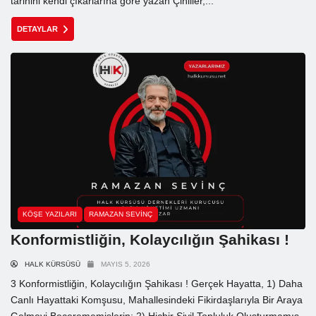
tarihini kendi çıkarlarına göre yazan Çinliler,...
DETAYLAR
KÖŞE YAZILARI
RAMAZAN SEVINÇ
Konformistliğin, Kolaycılığın Şahikası !
HALK KÜRSÜSÜ
MAYIS 5, 2026
3 Konformistliğin, Kolaycılığın Şahikası ! Gerçek Hayatta, 1) Daha
Canlı Hayattaki Komşusu, Mahallesindeki Fikirdaşlarıyla Bir Araya