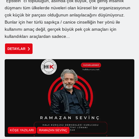
“Epstein” cı topluluğun, aslında çok büyük, çok geniş insanlık
düşmanı tüm ülkelerde nüveleri olan küresel bir organizasyonun
çok küçük bir parçası olduğunun anlaşılacağını düşünüyoruz.
Bunlar için her türlü sapıkça / canice cinselliğin her yönü ile
kullanımı amaç değil, gerçek büyük pek çok amaçları için
kullandıkları araçlardan sadece...
DETAYLAR
KÖŞE YAZILARI
RAMAZAN SEVINÇ