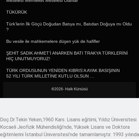
Meselesi Memleket Meselesi Olanlar
TÜKÜRÜK
Türk’lerin İlk Göçü Doğudan Batıya mı, Batıdan Doğuya mı Oldu
?
Bu vesile ile mahkemelere düşen yük de hafifler
ŞEHİT SADIK AHMET’İ ANARKEN BATI TRAKYA TÜRKLERİNİ
HİÇ UNUTMUYORUZ!
TÜRK ORDUSUNUN YENİDEN KIBRIS’A AYAK BASIŞININ
52.YILI TÜRK MİLLETİNE KUTLU OLSUN …
©
2026- Halk Kürsüsü
Doç.Dr.Tekin Yeken,1960 Kars. Lisans eğitimi, Yıldız Üniversitesi
Kocaeli Jeofizik Mühendisliği’nde, Yüksek Lisans ve Doktora
eğitimlerini İstanbul Üniversitesi’nde tamamlamıştır. 1993 yılında