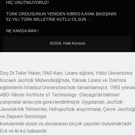
HİÇ UNUTMUYORUZ!
TÜRK ORDUSUNUN YENİDEN KIBRIS’A AYAK BASIŞININ
52.YILI TÜRK MİLLETİNE KUTLU OLSUN …
NE KAVGA AMA !
©
2026- Halk Kürsüsü
Doç.Dr.Tekin Yeken,1960 Kars. Lisans eğitimi, Yıldız Üniversitesi
Kocaeli Jeofizik Mühendisliği’nde, Yüksek Lisans ve Doktora
eğitimlerini İstanbul Üniversitesi’nde tamamlamıştır. 1993 yılında
ABD-Illinois Institute of Technology -Chicago’da bilimsel
çalışmalar amacıyla görevlendirilmiştir. Uygulamalı Jeofizik-
Jeoelektrik Yöntemler, Hidrojeofizik araştırmalar, Çevre Jeofiziği
ve Deprem Sismolojisi
konularında ulusal ve uluslararası birçok yayınları bulunmaktadır.
Evli ve iki kız babasıdır.