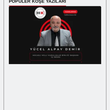
POPÜLER KÖŞE YAZILARI