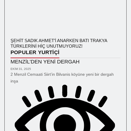
ŞEHİT SADIK AHMET’İ ANARKEN BATI TRAKYA
TÜRKLERİNİ HİÇ UNUTMUYORUZ!
POPULER YURTİÇİ
MENZİL’DEN YENİ DERGAH
EKIM 31, 2025
2 Menzil Cemaati Siirt’in Bilvanis köyüne yeni bir dergah
inşa