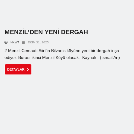
MENZİL’DEN YENİ DERGAH
HKWT
EKIM 31, 2025
2 Menzil Cemaati Siirt’in Bilvanis köyüne yeni bir dergah inşa
ediyor. Burası ikinci Menzil Köyü olacak. Kaynak : (İsmail Ari)
DETAYLAR