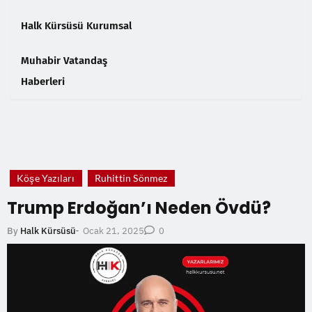
Halk Kürsüsü Kurumsal
Muhabir Vatandaş
Haberleri
❮
❯
Köşe Yazıları
Ruhittin Sönmez
Trump Erdoğan’ı Neden Övdü?
Ocak 21, 2025
By
Halk Kürsüsü
-
0