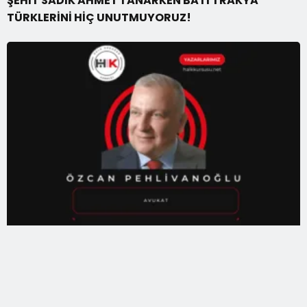
ŞEHİT SADIK AHMET’İ ANARKEN BATI TRAKYA
TÜRKLERİNİ HİÇ UNUTMUYORUZ!