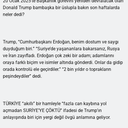
20 Ocak 2025’te Başkanlık görevini yeniden devralacak olan
Donald Trump bambaşka bir üslupla bakın son haftalarda
neler dedi?
Trump, “Cumhurbaşkanı Erdoğan, benim dostum ve saygı
duyduğum biri.” “Suriye’de yaşananlara bakarsanız, Rusya
ve İran zayıfladı. Erdoğan çok zeki bir adam; adamlarını
oraya farklı biçim ve isimler altında gönderdi. Onlar da gidip
orada kontrolü ele geçirdiler.” “2 bin yıldır o toprakların
peşindeydiler” dedi.
TÜRKİYE “akıllı” bir hamleyle “fazla can kaybına yol
açmadan SURİYE’YE ÇÖKTÜ” ifadesi de Trump’ın
anlayışında biri için yergi değil övgü anlamına geliyor.