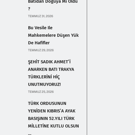
Batıdan Doğuya Mı Oldu
?
TEMMUZ 31, 2026
Bu Vesile Ile
Mahkemelere Düşen Yük
De Hafifler
TEMMUZ 29, 2026
ŞEHİT SADIK AHMET’İ
ANARKEN BATI TRAKYA
TÜRKLERİNİ HİÇ
UNUTMUYORUZ!
TEMMUZ 25, 2026
TÜRK ORDUSUNUN
YENİDEN KIBRIS’A AYAK
BASIŞININ 52.YILI TÜRK
MİLLETİNE KUTLU OLSUN
…