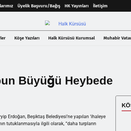
larımız
Üyelik Başvuru/Bağış
HK Yayınları
İletişim
ler
Köşe Yazıları
Halk Kürsüsü Kurumsal
Muhabir Vata
rpun Büyüğü Heybede
KÖ
p Erdoğan, Beşiktaş Belediyesi’ne yapılan ‘ihaleye
n tutuklanmasıyla ilgili olarak, “daha turpların