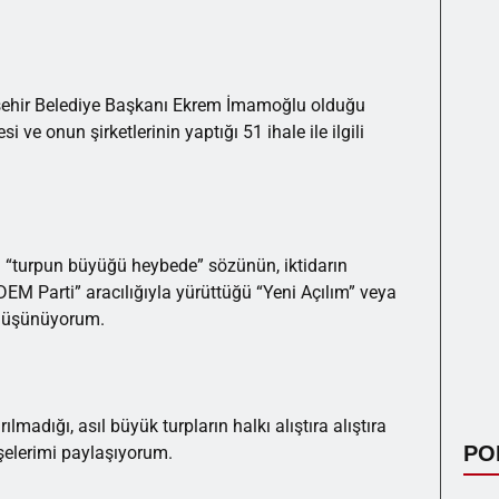
ükşehir Belediye Başkanı Ekrem İmamoğlu olduğu
ve onun şirketlerinin yaptığı 51 ihale ile ilgili
n “turpun büyüğü heybede” sözünün, iktidarın
DEM Parti” aracılığıyla yürüttüğü “Yeni Açılım” veya
 düşünüyorum.
lmadığı, asıl büyük turpların halkı alıştıra alıştıra
PO
şelerimi paylaşıyorum.