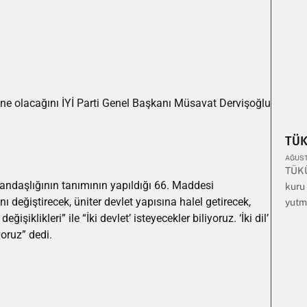
 ne olacağını İYİ Parti Genel Başkanı Müsavat Dervişoğlu
TÜ
AĞUST
TÜKÜ
andaşlığının tanımının yapıldığı 66. Maddesi
kuru 
nı değiştirecek, üniter devlet yapısına halel getirecek,
yutm
işiklikleri” ile “İki devlet’ isteyecekler biliyoruz. ‘İki dil’
yoruz” dedi.