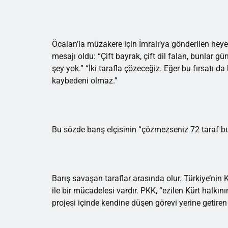
Öcalan’la müzakere için İmralı’ya gönderilen heyet
mesajı oldu: “Çift bayrak, çift dil falan, bunlar
şey yok.” “İki tarafla çözeceğiz. Eğer bu fırsatı d
kaybedeni olmaz.”
Bu sözde barış elçisinin “çözmezseniz 72 taraf bu
Barış savaşan taraflar arasında olur. Türkiye’nin 
ile bir mücadelesi vardır. PKK, “ezilen Kürt halkını
projesi içinde kendine düşen görevi yerine getiren