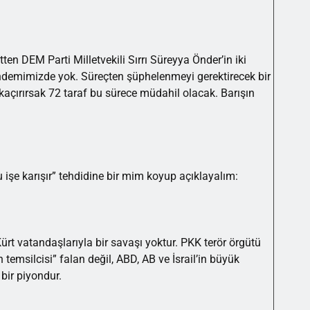
ten DEM Parti Milletvekili Sırrı Süreyya Önder’in iki
 gündemimizde yok. Süreçten şüphelenmeyi gerektirecek bir
a kaçırırsak 72 taraf bu sürece müdahil olacak. Barışın
 işe karışır” tehdidine bir mim koyup açıklayalım:
Kürt vatandaşlarıyla bir savaşı yoktur. PKK terör örgütü
n temsilcisi” falan değil, ABD, AB ve İsrail’in büyük
 bir piyondur.