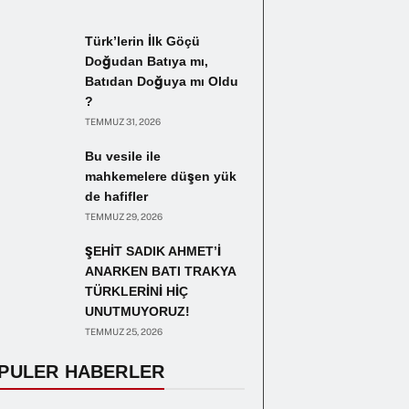
Türk’lerin İlk Göçü
Doğudan Batıya mı,
Batıdan Doğuya mı Oldu
?
TEMMUZ 31, 2026
Bu vesile ile
mahkemelere düşen yük
de hafifler
TEMMUZ 29, 2026
ŞEHİT SADIK AHMET’İ
ANARKEN BATI TRAKYA
TÜRKLERİNİ HİÇ
UNUTMUYORUZ!
TEMMUZ 25, 2026
PULER HABERLER