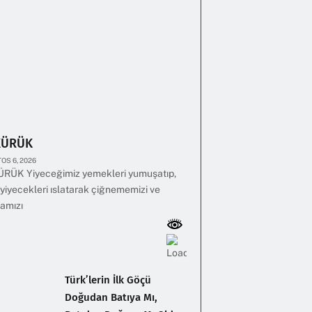
KÜRÜK
OS 6, 2026
RÜK Yiyeceğimiz yemekleri yumuşatıp,
yiyecekleri ıslatarak çiğnememizi ve
amızı
Türk’lerin İlk Göçü
Doğudan Batıya Mı,