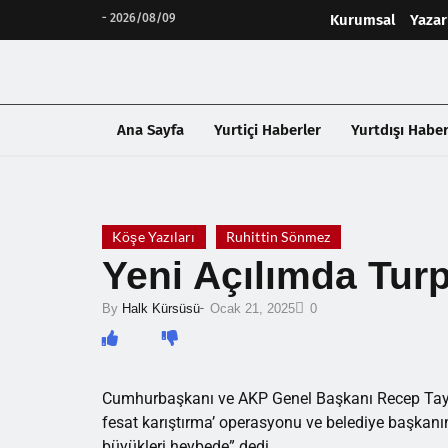
-
2026/08/09
Kurumsal
Yazar
Ana Sayfa
Yurtiçi Haberler
Yurtdışı Haber
❮
Köşe Yazıları
Ruhittin Sönmez
Yeni Açılımda Tu
-
By
Halk Kürsüsü
Ocak 21, 2025
0
Cumhurbaşkanı ve AKP Genel Başkanı Recep Tayyi
fesat karıştırma’ operasyonu ve belediye başkanını
büyükleri heybede” dedi.