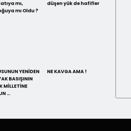
atıya mı,
düşen yük de hafifler
oğuya mı Oldu ?
USUNUN YENİDEN
NE KAVGA AMA !
YAK BASIŞININ
RK MİLLETİNE
UN …