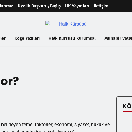
larımız
Üyelik Başvuru/Bağış
HK Yayınları
İletişim
ler
Köşe Yazıları
Halk Kürsüsü Kurumsal
Muhabir Vata
yor?
KÖ
ı belirleyen temel faktörler; ekonomi, siyaset, hukuk ve
Hangi istikamete doğru yol alıyoruz?