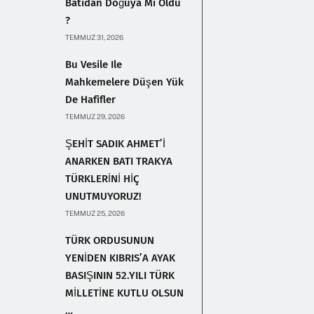
Batıdan Doğuya Mı Oldu
?
TEMMUZ 31, 2026
Bu Vesile Ile
Mahkemelere Düşen Yük
De Hafifler
TEMMUZ 29, 2026
ŞEHİT SADIK AHMET’İ
ANARKEN BATI TRAKYA
TÜRKLERİNİ HİÇ
UNUTMUYORUZ!
TEMMUZ 25, 2026
TÜRK ORDUSUNUN
YENİDEN KIBRIS’A AYAK
BASIŞININ 52.YILI TÜRK
MİLLETİNE KUTLU OLSUN
…