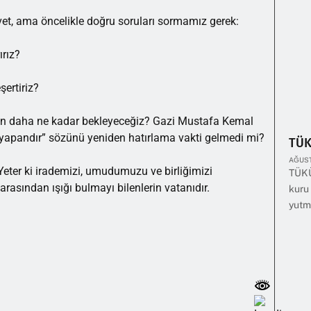
et, ama öncelikle doğru soruları sormamız gerek:
ırız?
şertiriz?
için daha ne kadar bekleyeceğiz? Gazi Mustafa Kemal
i yapandır” sözünü yeniden hatırlama vakti gelmedi mi?
TÜ
AĞUST
Yeter ki irademizi, umudumuzu ve birliğimizi
TÜKÜ
rasından ışığı bulmayı bilenlerin vatanıdır.
kuru 
yutm