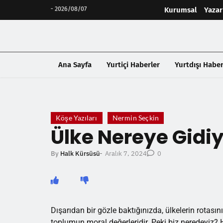
-
2026/08/07
Kurumsal
Yazar
Ana Sayfa
Yurtiçi Haberler
Yurtdışı Haber
❮
Köşe Yazıları
Nermin Seçkin
Ülke Nereye Gidi
Aralık 7, 2024
By
Halk Kürsüsü
-
0
Dışarıdan bir gözle baktığınızda, ülkelerin rotasın
toplumun moral değerleridir. Peki biz neredeyiz? 