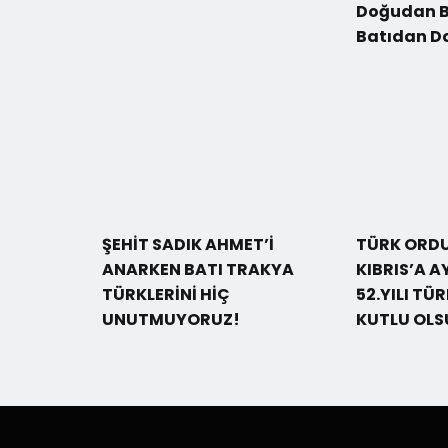
Doğudan B
Batıdan D
ŞEHİT SADIK AHMET’İ
TÜRK ORD
ANARKEN BATI TRAKYA
KIBRIS’A A
TÜRKLERİNİ HİÇ
52.YILI TÜ
UNUTMUYORUZ!
KUTLU OLS