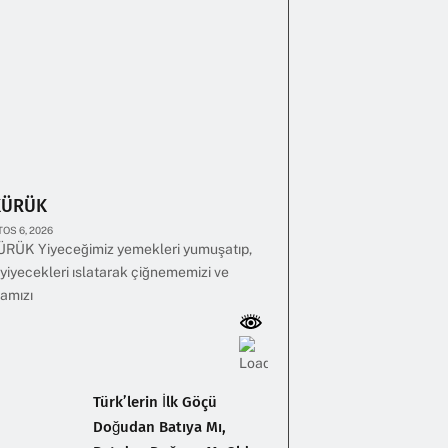
KÜRÜK
OS 6, 2026
RÜK Yiyeceğimiz yemekleri yumuşatıp,
yiyecekleri ıslatarak çiğnememizi ve
amızı
Türk’lerin İlk Göçü
Doğudan Batıya Mı,