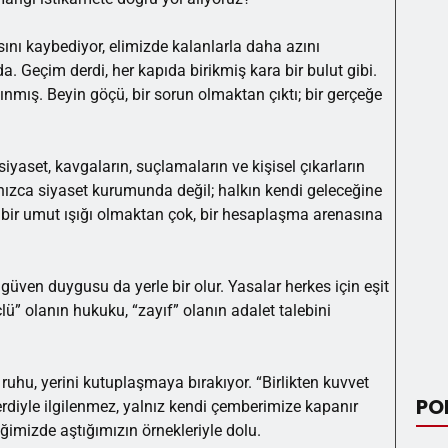
ı kaybediyor, elimizde kalanlarla daha azını
da. Geçim derdi, her kapıda birikmiş kara bir bulut gibi.
aşınmış. Beyin göçü, bir sorun olmaktan çıktı; bir gerçeğe
iyaset, kavgaların, suçlamaların ve kişisel çıkarların
zca siyaset kurumunda değil; halkın kendi geleceğine
m bir umut ışığı olmaktan çok, bir hesaplaşma arenasına
güven duygusu da yerle bir olur. Yasalar herkes için eşit
lü” olanın hukuku, “zayıf” olanın adalet talebini
hu, yerini kutuplaşmaya bırakıyor. “Birlikten kuvvet
PO
iyle ilgilenmez, yalnız kendi çemberimize kapanır
iğimizde aştığımızın örnekleriyle dolu.