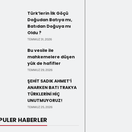
Türk’lerin İlk Göçü
Doğudan Batıya mı,
Batıdan Doğuya mı
Oldu ?
TEMMUZ 31, 2026
Bu vesile ile
mahkemelere düşen
yük de hafifler
TEMMUZ 29, 2026
ŞEHİT SADIK AHMET’İ
ANARKEN BATI TRAKYA
TÜRKLERİNİ HİÇ
UNUTMUYORUZ!
TEMMUZ 25, 2026
PULER HABERLER