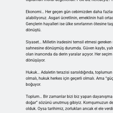
Ekonomi… Her geçen gün cebimizden daha fazlasın
alabiliyoruz. Asgari ücretlinin, emeklinin hali orta
Gençlerin hayalleri ise ülke sınırlarının ötesine t
dönüştü.
Siyaset… Milletin iradesini temsil etmesi gereken s
sahnesine dönüşmüş durumda. Güven kaybı, yalnı
olan inancında da derin yaralar açıyor. Her seçi
dönüşüyor.
Hukuk… Adaletin terazisi sarsıldığında, toplumun 
olmalı, hukuk herkes için geçerli olmalı. Ama “güç
boğuyor.
Toplum… Bir zamanlar bizi biz yapan dayanışma ru
doğar” sözünü unutmuş gibiyiz. Komşumuzun derd
olduk. Oysa tarihimiz, zorlukları ancak el ele verd