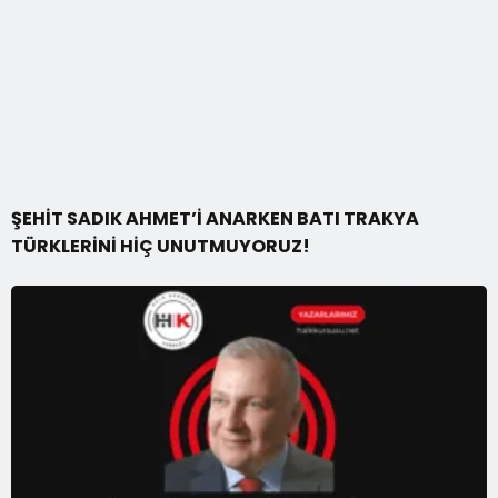
ŞEHİT SADIK AHMET’İ ANARKEN BATI TRAKYA
TÜRKLERİNİ HİÇ UNUTMUYORUZ!