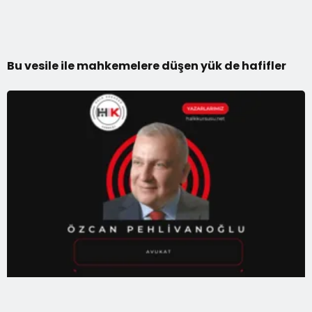
Bu vesile ile mahkemelere düşen yük de hafifler