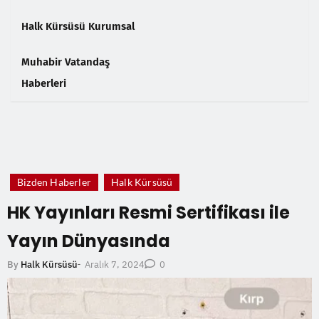
Halk Kürsüsü Kurumsal
Muhabir Vatandaş
Haberleri
❮
❯
Bizden Haberler
Halk Kürsüsü
HK Yayınları Resmi Sertifikası ile
Yayın Dünyasında
Aralık 7, 2024
By
Halk Kürsüsü
-
0