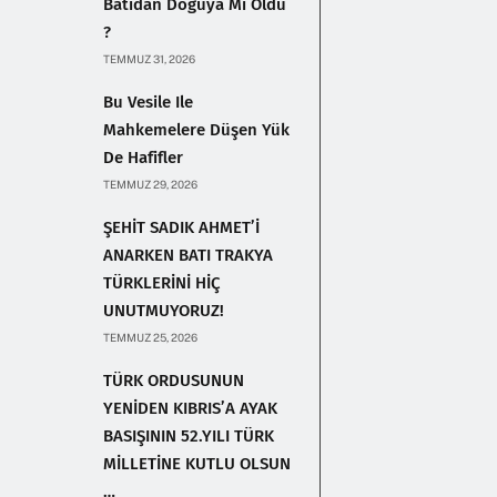
Batıdan Doğuya Mı Oldu
?
TEMMUZ 31, 2026
Bu Vesile Ile
Mahkemelere Düşen Yük
De Hafifler
TEMMUZ 29, 2026
ŞEHİT SADIK AHMET’İ
ANARKEN BATI TRAKYA
TÜRKLERİNİ HİÇ
UNUTMUYORUZ!
TEMMUZ 25, 2026
TÜRK ORDUSUNUN
YENİDEN KIBRIS’A AYAK
BASIŞININ 52.YILI TÜRK
MİLLETİNE KUTLU OLSUN
…