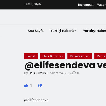
-
2026/08/07
Kurumsal
Yazar
Ana Sayfa
Yurtiçi Haberler
Yurtdışı Haber
❮
Genel
Halk Kürsüsü
Köşe Yazıları
Ramaz
@elifesendeva ve
Şubat 24, 2026
By
Halk Kürsüsü
-
0
1
@elifesendeva