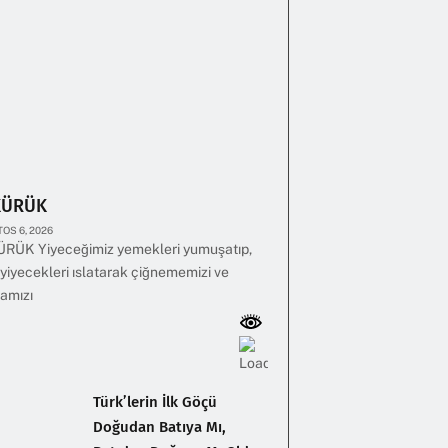
KÜRÜK
OS 6, 2026
RÜK Yiyeceğimiz yemekleri yumuşatıp,
yiyecekleri ıslatarak çiğnememizi ve
amızı
Türk’lerin İlk Göçü
Doğudan Batıya Mı,