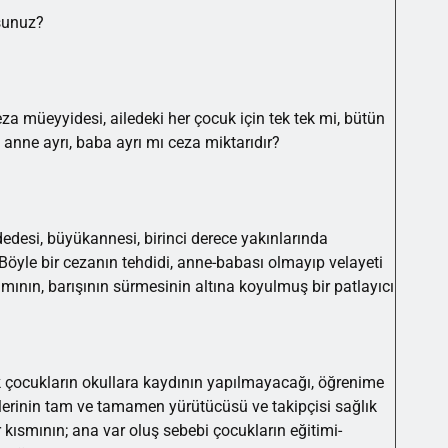
rsunuz?
a müeyyidesi, ailedeki her çocuk için tek tek mi, bütün
 anne ayrı, baba ayrı mı ceza miktarıdır?
edesi, büyükannesi, birinci derece yakınlarında
öyle bir cezanın tehdidi, anne-babası olmayıp velayeti
ının, barışının sürmesinin altına koyulmuş bir patlayıcı
 çocukların okullara kaydının yapılmayacağı, öğrenime
işlerinin tam ve tamamen yürütücüsü ve takipçisi sağlık
ir kısmının; ana var oluş sebebi çocukların eğitimi-