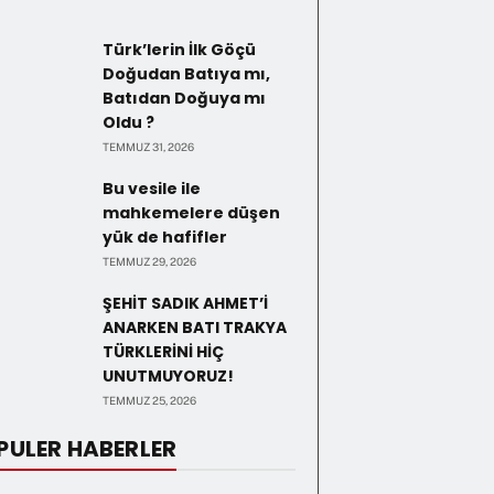
Türk’lerin İlk Göçü
Doğudan Batıya mı,
Batıdan Doğuya mı
Oldu ?
TEMMUZ 31, 2026
Bu vesile ile
mahkemelere düşen
yük de hafifler
TEMMUZ 29, 2026
ŞEHİT SADIK AHMET’İ
ANARKEN BATI TRAKYA
TÜRKLERİNİ HİÇ
UNUTMUYORUZ!
TEMMUZ 25, 2026
PULER HABERLER