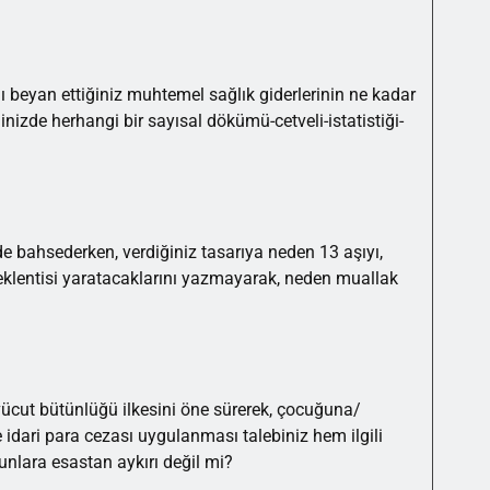
ını beyan ettiğiniz muhtemel sağlık giderlerinin ne kadar
nizde herhangi bir sayısal dökümü-cetveli-istatistiği-
e bahsederken, verdiğiniz tasarıya neden 13 aşıyı,
 beklentisi yaratacaklarını yazmayarak, neden muallak
cut bütünlüğü ilkesini öne sürerek, çocuğuna/
 idari para cezası uygulanması talebiniz hem ilgili
nlara esastan aykırı değil mi?