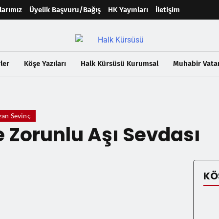
larımız
Üyelik Başvuru/Bağış
HK Yayınları
İletişim
ler
Köşe Yazıları
Halk Kürsüsü Kurumsal
Muhabir Vata
an Sevinç
 Zorunlu Aşı Sevdası
KÖ