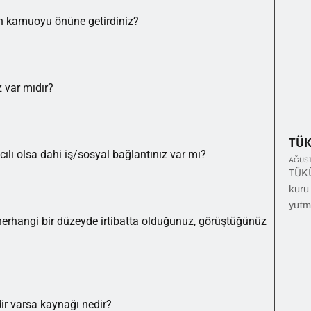
n kamuoyu önüne getirdiniz?
z var mıdır?
TÜ
racılı olsa dahi iş/sosyal bağlantınız var mı?
AĞUST
TÜKÜ
kuru 
yutm
 herhangi bir düzeyde irtibatta olduğunuz, görüştüğünüz
dir varsa kaynağı nedir?