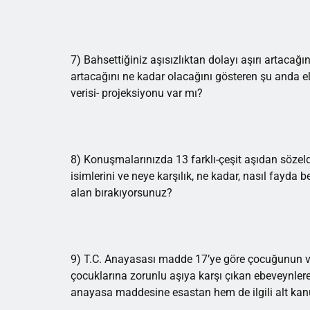
7) Bahsettiğiniz aşısızlıktan dolayı aşırı artacağ
artacağını ne kadar olacağını gösteren şu anda eli
verisi- projeksiyonu var mı?
8) Konuşmalarınızda 13 farklı-çeşit aşıdan sözeld
isimlerini ve neye karşılık, ne kadar, nasıl fayda
alan bırakıyorsunuz?
9) T.C. Anayasası madde 17’ye göre çocuğunun vü
çocuklarına zorunlu aşıya karşı çıkan ebeveynlere
anayasa maddesine esastan hem de ilgili alt kanu