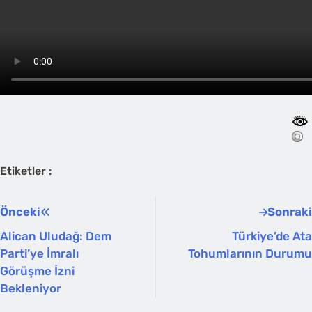
Etiketler :
Önceki
Sonraki
Alican Uludağ: Dem
Türkiye’de Ata
Parti’ye İmralı
Tohumlarının Durumu
Görüşme İzni
Bekleniyor