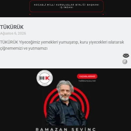
TÜKÜRÜK
Ağustos 6, 2026
TÜKÜRÜK Yiyeceğimiz yemekleri yumuşatıp, kuru yiyecekleri ıslatarak
çiğnememizi ve yutmamızı