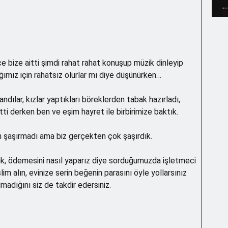
e bize aitti şimdi rahat rahat konuşup müzik dinleyip
ız için rahatsız olurlar mı diye düşünürken…
andılar, kızlar yaptıkları böreklerden tabak hazırladı,
tti derken ben ve eşim hayret ile birbirimize baktık.
in şaşırmadı ama biz gerçekten çok şaşırdık.
ik, ödemesini nasıl yaparız diye sorduğumuzda işletmeci
im alın, evinize serin beğenin parasını öyle yollarsınız
madığını siz de takdir edersiniz.