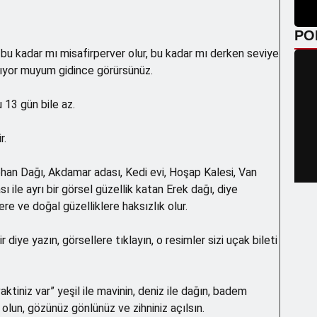
PO
nı bu kadar mı misafirperver olur, bu kadar mı derken seviye
ıyor muyum gidince görürsünüz.
u 13 gün bile az.
r.
phan Dağı, Akdamar adası, Kedi evi, Hoşap Kalesi, Van
 ile ayrı bir görsel güzellik katan Erek dağı, diye
e ve doğal güzelliklere haksızlık olur.
diye yazın, görsellere tıklayın, o resimler sizi uçak bileti
aktiniz var” yeşil ile mavinin, deniz ile dağın, badem
 olun, gözünüz gönlünüz ve zihniniz açılsın.