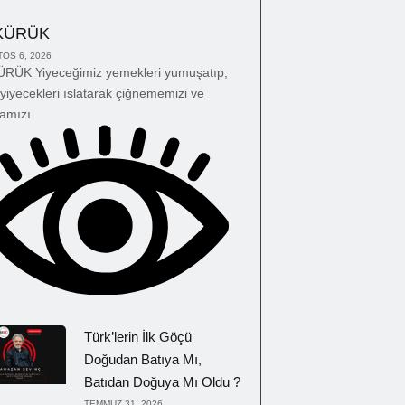
KÜRÜK
OS 6, 2026
RÜK Yiyeceğimiz yemekleri yumuşatıp,
yiyecekleri ıslatarak çiğnememizi ve
amızı
Türk’lerin İlk Göçü
Doğudan Batıya Mı,
Batıdan Doğuya Mı Oldu ?
TEMMUZ 31, 2026