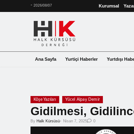
-
2026/08/07
Kurumsal
Yaza
Ana Sayfa
Yurtiçi Haberler
Yurtdışı Habe
❮
Köşe Yazıları
Yücel Alpay Demir
Gidilmesi, Gidilin
-
By
Halk Kürsüsü
Nisan 7, 2025
0