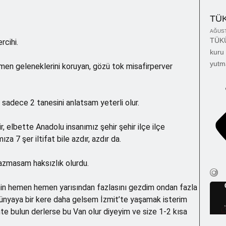
TÜ
AĞUST
TÜKÜ
rcihi.
kuru 
yutm
men geleneklerini koruyan, gözü tok misafirperver
sadece 2 tanesini anlatsam yeterli olur.
 elbette Anadolu insanımız şehir şehir ilçe ilçe
a 7 şer iltifat bile azdır, azdır da.
yazmasam haksızlık olurdu.
emin hemen hemen yarısından fazlasını gezdim ondan fazla
ünyaya bir kere daha gelsem İzmit’te yaşamak isterim
ihte bulun derlerse bu Van olur diyeyim ve size 1-2 kısa