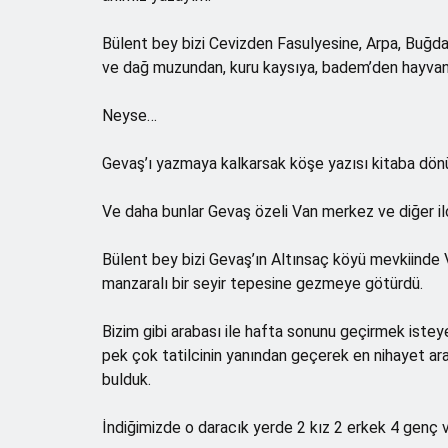
Bülent bey bizi Cevizden Fasulyesine, Arpa, Buğda
ve dağ muzundan, kuru kaysıya, badem’den hayvansa
Neyse…
Gevaş’ı yazmaya kalkarsak köşe yazısı kitaba dön
Ve daha bunlar Gevaş özeli Van merkez ve diğer ilç
Bülent bey bizi Gevaş’ın Altınsaç köyü mevkiinde 
manzaralı bir seyir tepesine gezmeye götürdü.
Bizim gibi arabası ile hafta sonunu geçirmek istey
pek çok tatilcinin yanından geçerek en nihayet ar
bulduk.
İndiğimizde o daracık yerde 2 kız 2 erkek 4 genç vard