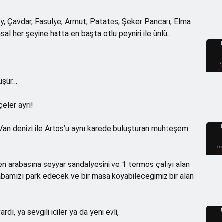
y, Çavdar, Fasulye, Armut, Patates, Şeker Pancarı, Elma
l her şeyine hatta en başta otlu peyniri ile ünlü…
üşür…
eler ayrı!
Van denizi ile Artos’u aynı karede buluşturan muhteşem
en arabasına seyyar sandalyesini ve 1 termos çalıyı alan
abamızı park edecek ve bir masa koyabileceğimiz bir alan
ı, ya sevgili idiler ya da yeni evli,