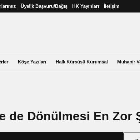
rlarımız
Üyelik Başvuru/Bağış
HK Yayınları
İletişim
rler
Köşe Yazıları
Halk Kürsüsü Kurumsal
Muhabir V
ce de Dönülmesi En Zor 