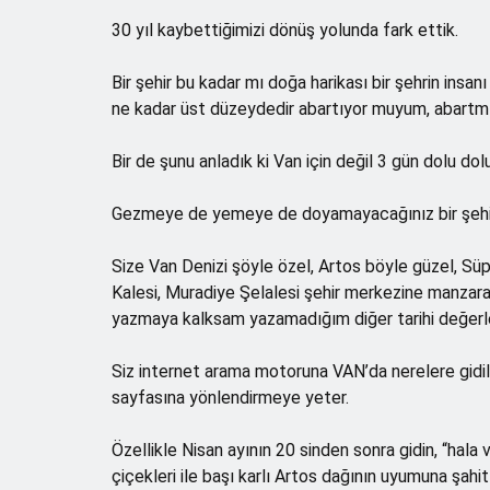
30 yıl kaybettiğimizi dönüş yolunda fark ettik.
Bir şehir bu kadar mı doğa harikası bir şehrin insa
ne kadar üst düzeydedir abartıyor muyum, abartm
Bir de şunu anladık ki Van için değil 3 gün dolu dol
Gezmeye de yemeye de doyamayacağınız bir şehi
Size Van Denizi şöyle özel, Artos böyle güzel, Sü
Kalesi, Muradiye Şelalesi şehir merkezine manzarası
yazmaya kalksam yazamadığım diğer tarihi değerler
Siz internet arama motoruna VAN’da nerelere gidilir 
sayfasına yönlendirmeye yeter.
Özellikle Nisan ayının 20 sinden sonra gidin, “hala v
çiçekleri ile başı karlı Artos dağının uyumuna şahit