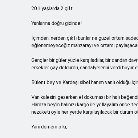
20 li yaşlarda 2 çift.
Yanlarına doğru gidince!
İçimden, nerden çıktı bunlar ne güzel ortam sadec
eğlenemeyeceğiz manzarayı ve ortamı paylaşacağım
Gençler bir güler yüzle karşıladılar, bir candan davr
erkekler çay doldurdu, sandalyelerini verdi buyur e
Bülent bey ve Kardeşi sibel hanım vanlı olduğu iç
Van kalesini gezerken el dokuması bir halı beğend
Hamza bey’in halınızı kargo ile yollayalım önce tesl
nezaketi öyle her yerde karşılaşılacak bir durum ol
Yani demem o ki,