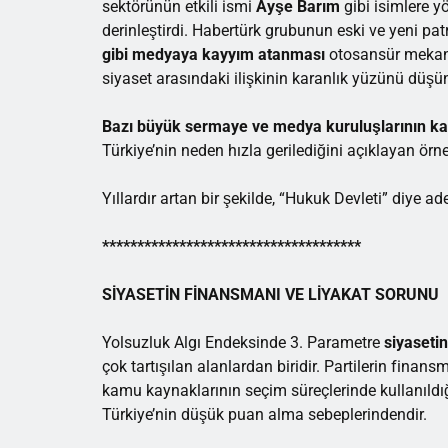
sektörünün etkili ismi
Ayşe Barım
gibi isimlere y
derinleştirdi. Habertürk grubunun eski ve yeni pa
gibi medyaya kayyım atanması
otosansür mekaniz
siyaset arasındaki ilişkinin karanlık yüzünü düşü
Bazı büyük sermaye ve medya kuruluşlarının ka
Türkiye’nin neden hızla gerilediğini açıklayan örne
Yıllardır artan bir şekilde, “Hukuk Devleti” diye a
*************************************
SİYASETİN FİNANSMANI VE LİYAKAT SORUNU
Yolsuzluk Algı Endeksinde 3. Parametre
siyasetin
çok tartışılan alanlardan biridir. Partilerin fin
kamu kaynaklarının seçim süreçlerinde kullanıldı
Türkiye’nin düşük puan alma sebeplerindendir.