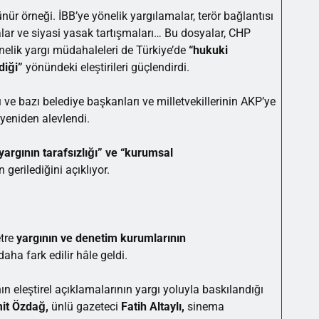
ür örneği. İBB’ye yönelik yargılamalar, terör bağlantısı
lar ve siyasi yasak tartışmaları… Bu dosyalar, CHP
yönelik yargı müdahaleleri de Türkiye’de
“hukuki
diği”
yönündeki eleştirileri güçlendirdi.
ve bazı belediye başkanları ve milletvekillerinin AKP’ye
yeniden alevlendi.
yargının tarafsızlığı” ve “kurumsal
gerilediğini açıklıyor.
etre
yargının ve
denetim kurumlarının
aha fark edilir hâle geldi.
ın eleştirel açıklamalarının yargı yoluyla baskılandığı
mit Özdağ,
ünlü gazeteci
Fatih Altaylı,
sinema