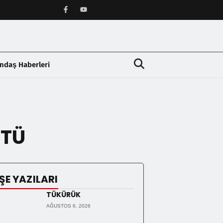
ndaş Haberleri
❯
KTÜ
ŞE YAZILARI
TÜKÜRÜK
AĞUSTOS 6, 2026