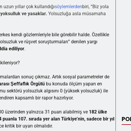
n uzun yıllar çok kullandığı
söylemlerden
biri, “Biz yola
 yoksulluk ve yasaklar.
Yolsuzluğa asla müsamaha
erkes kendi gözlemleriyle bile görebilir halde. Özellikle
yolsuzluk ve rüşvet soruşturmaları” denilen yargı
dia ediliyor
.
kileniyor?
şmalardan sonuç çıkmaz. Artık sosyal parametreler de
arası Şeffaflık Örgütü
bu konuda ölçüm yapan en
amu sektörü yolsuzluk algısını 0 (yüksek yolsuzluk) ile
diren kapsamlı bir rapor hazırlıyor.
0 üzerinden yalnızca 31 puan alabilmiş ve
182 ülke
PO
4 puanla 107. sırada yer alan Türkiye’nin, sadece bir yıl
 kritik bir uyarı olmalıdır.