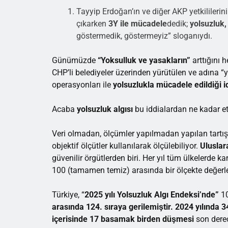
Tayyip Erdoğan’ın ve diğer AKP yetkililerini
çıkarken
3Y ile mücadele
dedik;
yolsuzluk,
göstermedik, göstermeyiz” sloganıydı.
Günümüzde
“Yoksulluk ve yasakların”
arttığını h
CHP’li belediyeler üzerinden yürütülen ve adına “
operasyonları ile
yolsuzlukla mücadele edildiği id
Acaba
yolsuzluk algısı
bu iddialardan ne kadar et
Veri olmadan, ölçümler yapılmadan yapılan tartı
objektif ölçütler kullanılarak ölçülebiliyor.
Uluslar
güvenilir örgütlerden biri. Her yıl tüm ülkelerde k
100 (tamamen temiz) arasında bir ölçekte değerlen
Türkiye, “
2025 yılı Yolsuzluk Algı Endeksi’nde”
10
arasında 124. sıraya gerilemiştir. 2024 yılında 3
içerisinde 17 basamak birden düşmesi
son derece