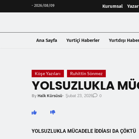
-
2026/08/09
Kurumsal
Yazar
Ana Sayfa
Yurtiçi Haberler
Yurtdışı Haber
❮
Köşe Yazıları
Ruhittin Sönmez
YOLSUZLUKLA MÜC
By
Halk Kürsüsü
-
0
Şubat 23, 2026
YOLSUZLUKLA MÜCADELE İDDİASI DA ÇÖKTÜ