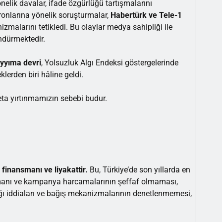
önelik davalar, ifade özgürlüğü tartışmalarını
tronlarına yönelik soruşturmalar,
Habertürk ve Tele-1
malarını tetikledi. Bu olaylar medya sahipliği ile
ndürmektedir.
yyıma devri
, Yolsuzluk Algı Endeksi göstergelerinde
klerden biri hâline geldi.
deta yırtınmamızın sebebi budur.
 finansmanı ve liyakattir.
Bu, Türkiye’de son yıllarda en
ansmanı ve kampanya harcamalarının şeffaf olmaması,
ğı iddiaları ve bağış mekanizmalarının denetlenmemesi,