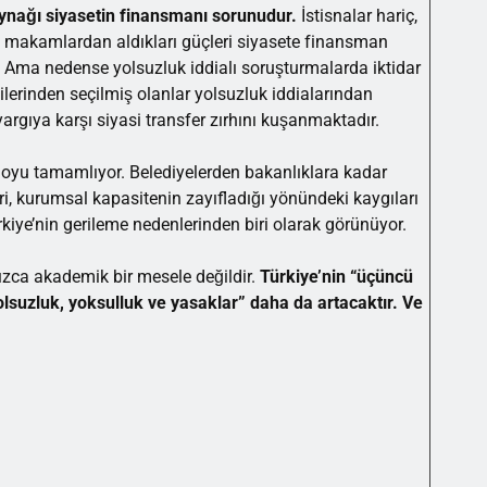
aynağı siyasetin finansmanı sorunudur.
İstisnalar hariç,
u makamlardan aldıkları güçleri siyasete finansman
ır. Ama nedense yolsuzluk iddialı soruşturmalarda iktidar
ilerinden seçilmiş olanlar yolsuzluk iddialarından
yargıya karşı siyasi transfer zırhını kuşanmaktadır.
loyu tamamlıyor. Belediyelerden bakanlıklara kadar
eri, kurumsal kapasitenin zayıfladığı yönündeki kaygıları
rkiye’nin gerileme nedenlerinden biri olarak görünüyor.
ızca akademik bir mesele değildir.
Türkiye’nin “üçüncü
“yolsuzluk, yoksulluk ve yasaklar” daha da artacaktır. Ve