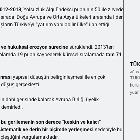
012-2013
, Yolsuzluk Algı Endeksi puanının 50 ile zirvede
 sırada, Doğu Avrupa ve Orta Asya ülkeleri arasında lider
rın Türkiye’yi “yatırım yapılabilir ülke” ilan ettiği
 ve hukuksal erozyon sürecine
sürüklendi. 2013’ten
oplamda 19 puan kaybederek küresel sıralamada
tam 71
TÜ
AĞUST
nrası
yapısal düşüşün belirginleşmesi ile en çok
TÜKÜ
t düşüş gerçekleşti.
kuru 
yutm
n dahi gerisinde kalarak Avrupa Birliği üyelik
 demirledi.
 bu gerilemenin son derece “keskin ve kalıcı”
sistematik ve derin bir biçimde yerleşmesi
nedeniyle bu
üçleştiğini vurgulamaktadır.