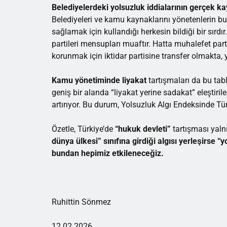
Belediyelerdeki yolsuzluk iddialarının gerçek k
Belediyeleri ve kamu kaynaklarını yönetenlerin b
sağlamak için kullandığı herkesin bildiği bir sırd
partileri mensupları muaftır. Hatta muhalefet part
korunmak için iktidar partisine transfer olmakta, 
Kamu yönetiminde liyakat
tartışmaları da bu tab
geniş bir alanda “liyakat yerine sadakat” eleştiril
artırıyor. Bu durum, Yolsuzluk Algı Endeksinde Tü
Özetle, Türkiye’de
“hukuk devleti”
tartışması yaln
dünya ülkesi” sınıfına girdiği algısı yerleşirse 
bundan hepimiz etkileneceğiz.
Ruhittin Sönmez
12.02.2026