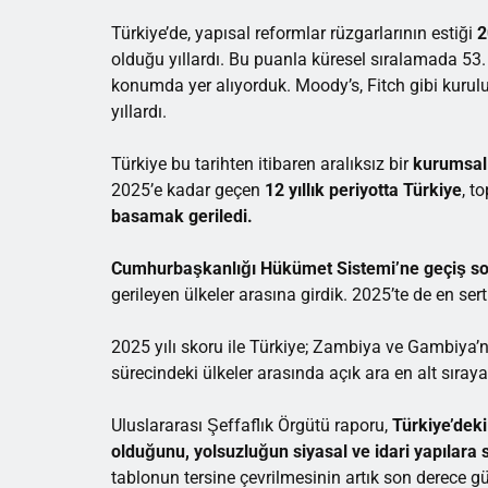
Türkiye’de, yapısal reformlar rüzgarlarının estiği
2
olduğu yıllardı. Bu puanla küresel sıralamada 53.
konumda yer alıyorduk. Moody’s, Fitch gibi kuruluşla
yıllardı.
Türkiye bu tarihten itibaren aralıksız bir
kurumsal
2025’e kadar geçen
12 yıllık periyotta Türkiye
, t
basamak geriledi.
Cumhurbaşkanlığı Hükümet Sistemi’ne geçiş so
gerileyen ülkeler arasına girdik. 2025’te de en ser
2025 yılı skoru ile Türkiye; Zambiya ve Gambiya’nı
sürecindeki ülkeler arasında açık ara en alt sıraya
Uluslararası Şeffaflık Örgütü raporu,
Türkiye’deki
olduğunu, yolsuzluğun siyasal ve idari yapılara 
tablonun tersine çevrilmesinin artık son derece g