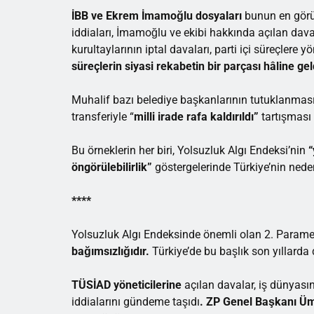
İBB ve Ekrem İmamoğlu dosyaları
bunun en görün
iddiaları, İmamoğlu ve ekibi hakkında açılan dava
kurultaylarının iptal davaları, parti içi süreçlere 
süreçlerin siyasi rekabetin bir parçası hâline gel
Muhalif bazı belediye başkanlarının tutuklanması 
transferiyle “
milli irade rafa kaldırıldı”
tartışması 
Bu örneklerin her biri, Yolsuzluk Algı Endeksi’nin
“
öngörülebilirlik”
göstergelerinde Türkiye’nin neden 
****
Yolsuzluk Algı Endeksinde önemli olan 2. Param
bağımsızlığıdır.
Türkiye’de bu başlık son yıllarda d
TÜSİAD yöneticilerine
açılan davalar, iş dünyasın
iddialarını gündeme taşıdı
. ZP Genel Başkanı Ü