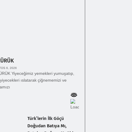
KÜRÜK
OS 6, 2026
RÜK Yiyeceğimiz yemekleri yumuşatıp,
yiyecekleri ıslatarak çiğnememizi ve
amızı
Türk’lerin İlk Göçü
Doğudan Batıya Mı,