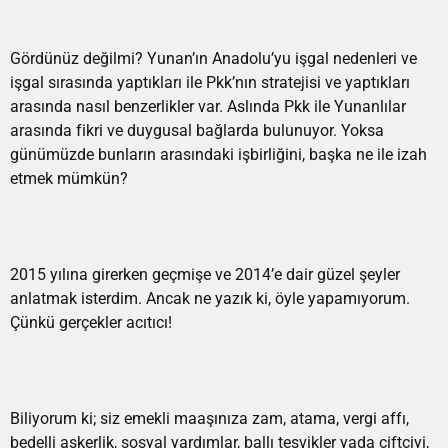
Gördünüz değilmi? Yunan’ın Anadolu’yu işgal nedenleri ve
işgal sırasında yaptıkları ile Pkk’nın stratejisi ve yaptıkları
arasında nasıl benzerlikler var. Aslında Pkk ile Yunanlılar
arasında fikri ve duygusal bağlarda bulunuyor. Yoksa
günümüzde bunların arasındaki işbirliğini, başka ne ile izah
etmek mümkün?
2015 yılına girerken geçmişe ve 2014’e dair güzel şeyler
anlatmak isterdim. Ancak ne yazık ki, öyle yapamıyorum.
Çünkü gerçekler acıtıcı!
Biliyorum ki; siz emekli maaşınıza zam, atama, vergi affı,
bedelli askerlik, sosyal yardımlar, ballı teşvikler yada çiftçiyi,