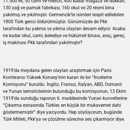
11.500 ev, 50 cami ve mescit, 400 kadar mağaza ve dükkan,
130 yağ ve pamuk fabrikası, 160 okul ve 20 resmi bina
yakılmış ve yıkılmıştır. Germencik’te isimleri tespit edilebilen
1800 Türk genci öldürülmüştür. Günümüzde de Pkk
tarafından bu yakma ve yıkma olayları devam ediyor. Acaba
ne kadar okul, cami, belediye ve hükümet binası, araç, gereç,
iş makinası Pkk tarafından yakılmıştır?
1919’da meydana gelen olayları araştırmak için Paris
Konferansı Yüksek Konsey’inin kararı ile bir “İnceleme
Komisyonu” kuruldu. İngiliz, Fransız, İtalyan, ABD, Osmanlı
ve Yunan temsilcilerinin bulunduğu bu komisyonun, 13 Ekim
1919’da sunduğu raporun 6. maddesinde Yunan kuvvetlerine
“Çıkarma esnasında Türkler, en küçük bir mukavemet dahi
göstermemiştir” diye yazıyordu. Hep söylüyorum, bugünde
Türk Milleti, Pkk’ya ve çözülme sürecine ses çıkarmıyor diye.