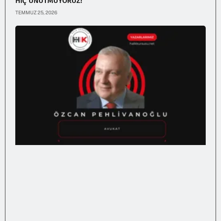
HİÇ UNUTMUYORUZ!
TEMMUZ 25, 2026