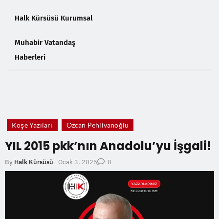
Halk Kürsüsü Kurumsal
Muhabir Vatandaş
Haberleri
❮
❯
Köşe Yazıları
Özcan Pehlivanoğlu
YIL 2015 pkk’nın Anadolu’yu İşgali!
Ocak 3, 2025
By
Halk Kürsüsü
-
0