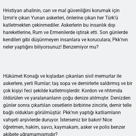
Hristiyan ahalinin, can ve mal güvenliğini korumak için
İzmir’e çıkan Yunan askerleri, önlerine çıkan her Türk’ü
katletmekten çekinmediler. Askerlerin bu insanlık dışı
hareketlerine, Rum ve Ermenilerde iştirak etti. Son günlerde
kendileri gibi düşünmeyen insanlara ve koruculara; Pkk’nın
neler yaptığını biliyorsunuz! Benzemiyor mu?
Hükümet Konağı ve kışladan çıkarılan sivil memurlar ile
askerlere, yerli Rumlar; taş sopa ve demirlerle saldırmış ve bir
çok kişiyi feci şekilde katletmişlerdir. Kordon ve rıhtımda
öldürülen ve yaralananların çoğu denize atılmıştır. Denizden
günler sonra çıkartılan cesetlerin birbirine zincirle, demir telle
bağlı oldukları görülmüştür. Pkk’nın yaptığı katliamların
vahşeti arşivlerde duruyor. İsterseniz bir bakın! Nice
öğretmen, hakim, savcı, kaymakam, asker ve polis benzer
akibete uğramamışmıdır?