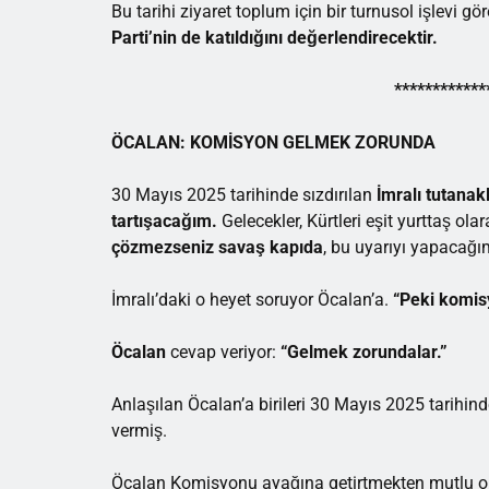
Bu tarihi ziyaret toplum için bir turnusol işlevi gör
Parti’nin de katıldığını değerlendirecektir.
************
ÖCALAN: KOMİSYON GELMEK ZORUNDA
30 Mayıs 2025 tarihinde sızdırılan
İmralı tutanak
tartışacağım.
Gelecekler, Kürtleri eşit yurttaş o
çözmezseniz savaş kapıda
, bu uyarıyı yapacağı
İmralı’daki o heyet soruyor Öcalan’a.
“Peki komis
Öcalan
cevap veriyor:
“Gelmek zorundalar.”
Anlaşılan Öcalan’a birileri 30 Mayıs 2025 tarihi
vermiş.
Öcalan Komisyonu ayağına getirtmekten mutlu o