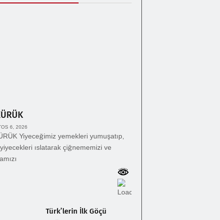
KÜRÜK
OS 6, 2026
RÜK Yiyeceğimiz yemekleri yumuşatıp,
yiyecekleri ıslatarak çiğnememizi ve
amızı
Türk’lerin İlk Göçü