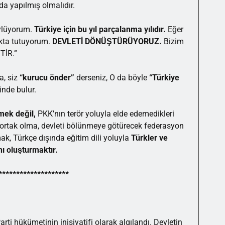
da yapılmış olmalıdır.
öylüyorum.
Türkiye için bu yıl parçalanma yılıdır.
Eğer
akta tutuyorum.
DEVLETİ DÖNÜŞTÜRÜYORUZ.
Bizim
TİR.”
a, siz
“kurucu önder”
derseniz, O da böyle
“Türkiye
inde bulur.
rmek değil,
PKK’nın terör yoluyla elde edemedikleri
cu ortak olma, devleti bölünmeye götürecek federasyon
k, Türkçe dışında eğitim dili yoluyla
Türkler ve
nı oluşturmaktır.
********************
ti hükümetinin inisiyatifi olarak algılandı. Devletin