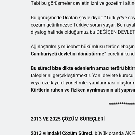
Tabi bu görüşmeler devletin izni ve gözetimi altın
Bu görüşmede
Öcalan
şöyle diyor: “Türkiye’ye s
çözüm getirilmezse Türkiye sorun yaşar. Ben ay
diyalog halinde olduğumuz bu DEĞİŞEN DEVLET
Ağırlaştırılmış müebbet hükümlüsü terör elebaşın
Cumhuriyeti devletini dönüştürme”
cüretini kend
Bu süreci bize dikte edenlerin amacı terörü biti
taleplerini gerçekleştirmektir. Yani devlete kuru
veya özerk yerel yönetimler yapılanması oluşturma
Kürtlerin ruhen ve fiziken ayrılmasının alt yapısı
************
2013 VE 2025 ÇÖZÜM SÜREÇLERİ
2013 yılındaki Çözüm Süreci,
büyük oranda AK Par