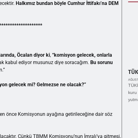
ecektir.
Halkımız bundan böyle Cumhur İttifakı’na DEM
********************
larında,
Öcalan diyor ki
,
“komisyon gelecek, onlarla
larak kabul ediyor musunuz diye soracağım.
Bu sorunu
m.”
TÜ
AĞUST
yon gelecek mi? Gelmezse ne olacak?”
TÜKÜ
kuru 
yutm
nden önce Komisyonun ayağına getirileceğine dair söz
lacaktır. Çünkü TBMM Komisyonu’nun İmralı’ya gitmesi,