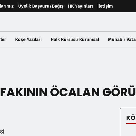
larımız
Üyelik Başvuru/Bağış
HK Yayınları
İletişim
ler
Köşe Yazıları
Halk Kürsüsü Kurumsal
Muhabir Vata
İFAKININ ÖCALAN GÖR
KÖ
Sİ