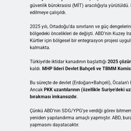
güvenlik bürokrasisi (MİT) aracılığıyla yürütüldü. 
edilmeye çalışıldı.
2025 yılı, Ortadoğu’da sınırların ve güç dengelerin
bölgedeki öncelikleri de değişti. ABD’nin Kuzey Ir
Kürtler için bölgesel bir entegrasyon projesi uyg
kalmakta.
Türkiye’de iktidar kanadının başlattığı
2025 çözü
kaldı.
MHP lideri Devlet Bahçeli ve TBMM Komi
Bu süreçte de devlet (Erdoğan+Bahçeli), Öcalan’ı K
Ancak
PKK uzantılarının (özellikle Suriye’deki u
bırakması imkansızdır.
Çünkü ABD’nin SDG/YPG’ye verdiği görev bitmemişt
yeniden yapılandırma amaçlı yapmıştır. ABD, burad
yapmasını dayatacaktır.