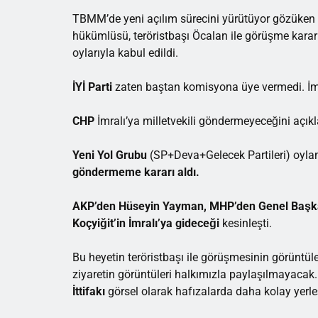
TBMM’de yeni açılım sürecini yürütüyor gözüken K
hükümlüsü, teröristbaşı Öcalan ile görüşme karar
oylarıyla kabul edildi.
İYİ Parti
zaten baştan komisyona üye vermedi. İmra
CHP
İmralı’ya milletvekili göndermeyeceğini açıkl
Yeni Yol Grubu
(SP+Deva+Gelecek Partileri) oyl
göndermeme kararı aldı.
AKP’den Hüseyin Yayman, MHP’den Genel Başkan 
Koçyiğit’in
İmralı’ya gideceği
kesinleşti.
Bu heyetin teröristbaşı ile görüşmesinin görüntül
ziyaretin görüntüleri halkımızla paylaşılmayacak
İttifakı
görsel olarak hafızalarda daha kolay yerle