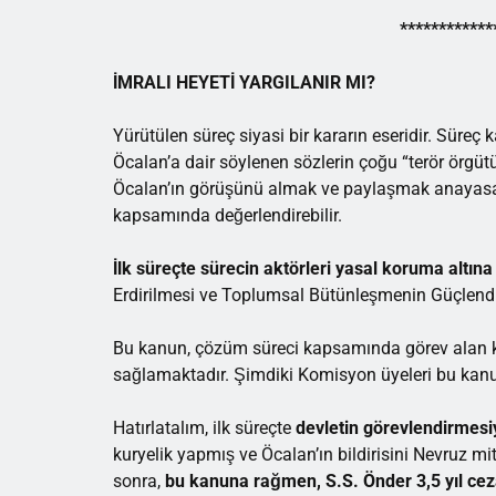
************
İMRALI HEYETİ YARGILANIR MI?
Yürütülen süreç siyasi bir kararın eseridir. Sü
Öcalan’a dair söylenen sözlerin çoğu “terör örgüt
Öcalan’ın görüşünü almak ve paylaşmak anayasal
kapsamında değerlendirebilir.
İlk süreçte
sürecin aktörleri yasal koruma altına
Erdirilmesi ve Toplumsal Bütünleşmenin Güçlendir
Bu kanun, çözüm süreci kapsamında görev alan ka
sağlamaktadır. Şimdiki Komisyon üyeleri bu kanu
Hatırlatalım, ilk süreçte
devletin görevlendirmesi
kuryelik yapmış ve Öcalan’ın bildirisini Nevruz m
sonra,
bu kanuna rağmen,
S.S. Önder
3,5 yıl
cez