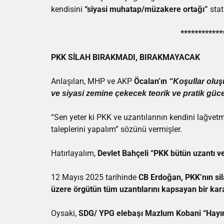
kendisini
“siyasi muhatap/müzakere ortağı”
stat
************
PKK SİLAH BIRAKMADI, BIRAKMAYACAK
Anlaşılan, MHP ve AKP
Öcalan’ın
“Koşullar oluş
ve siyasi zemine çekecek teorik ve pratik güc
“Sen yeter ki PKK ve uzantılarının kendini lağvetm
taleplerini yapalım” sözünü vermişler.
Hatırlayalım,
Devlet Bahçeli “PKK bütün uzantı ve
12 Mayıs 2025 tarihinde
CB Erdoğan, PKK’nın sil
üzere örgütün tüm uzantılarını kapsayan bir kar
Oysaki,
SDG/ YPG elebaşı Mazlum Kobani
“Hayı