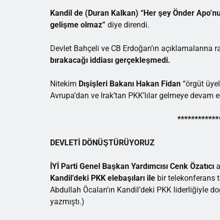
Kandil de (Duran Kalkan)
“Her şey Önder Apo’nu
gelişme olmaz”
diye direndi.
Devlet Bahçeli ve CB Erdoğan’ın açıklamalarına 
bırakacağı iddiası gerçekleşmedi.
Nitekim
Dışişleri Bakanı Hakan Fidan
“örgüt üyel
Avrupa’dan ve Irak’tan PKK’lılar gelmeye devam ed
************
DEVLETİ DÖNÜŞTÜRÜYORUZ
İYİ Parti Genel Başkan Yardımcısı Cenk Özatıcı
a
Kandil’deki PKK elebaşıları ile
bir telekonferans 
Abdullah Öcalan’ın Kandil’deki PKK liderliğiyle d
yazmıştı.)