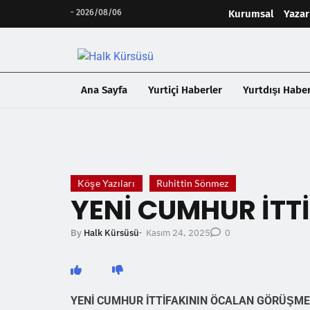
-
2026/08/06
Kurumsal
Yazar
Ana Sayfa
Yurtiçi Haberler
Yurtdışı Haber
❮
Köşe Yazıları
Ruhittin Sönmez
YENİ CUMHUR İTT
Kasım 24, 2025
By
Halk Kürsüsü
-
0
YENİ CUMHUR İTTİFAKININ ÖCALAN GÖRÜŞME