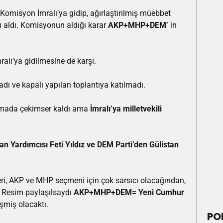
omisyon İmralı’ya gidip, ağırlaştırılmış müebbet
ı aldı. Komisyonun aldığı karar
AKP+MHP+DEM’
in
lı’ya gidilmesine de karşı.
adı ve kapalı yapılan toplantıya katılmadı.
amada çekimser kaldı ama
İmralı’ya milletvekili
Yardımcısı Feti Yıldız ve DEM Parti’den Gülistan
eri, AKP ve MHP seçmeni için çok sarsıcı olacağından,
. Resim paylaşılsaydı
AKP+MHP+DEM= Yeni Cumhur
şmiş olacaktı.
PO