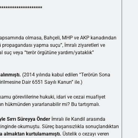
********************
reç kapsamında olmasa, Bahçeli, MHP ve AKP kanadından
ü propagandası yapma suçu”, İmralı ziyaretleri ve
 suç veya “terör örgütüne yardım/yataklık”
 alınmıştı.
(2014 yılında kabul edilen “Terörün Sona
ilmesine Dair 6551 Sayılı Kanun” ile.)
mu görevlilerine hukuki, idari ve cezai muafiyet
n hükmünden yararlanabilir mi? Bu tartışmalı.
yle
Sırrı Süreyya Önder
İmralı ile Kandil arasında
itinginde okumuştu. Süreç başarısızlıkla sonuçlandıktan
a almaktan kurtulamamıştı.
Üstelik o cezayı veren