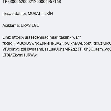
TR330006200021200006957168
Hesap Sahibi: MURAT TEKİN
Açıklama: URAS EGE
Link: https://urasegeninadimlari.taplink.ws/?
fbclid=PAQ0xDSwNdZsRleHRuA2FlbQIxMAABp5ptFgcUzKpc
VFJc0nxt1z8H8vqaamLsaLuaUUhzMR2g23T16h3O_aem_Vo8
LT0MZkvmj1JRWw