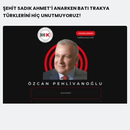
ŞEHİT SADIK AHMET’İ ANARKEN BATI TRAKYA
TÜRKLERİNİ HİÇ UNUTMUYORUZ!