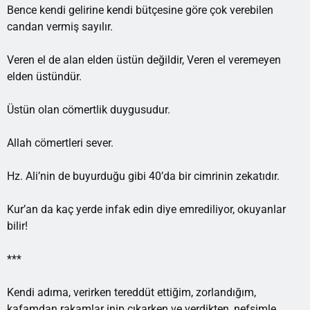
Bence kendi gelirine kendi bütçesine göre çok verebilen
candan vermiş sayılır.
Veren el de alan elden üstün değildir, Veren el veremeyen
elden üstündür.
Üstün olan cömertlik duygusudur.
Allah cömertleri sever.
Hz. Ali’nin de buyurduğu gibi 40’da bir cimrinin zekatıdır.
Kur’an da kaç yerde infak edin diye emrediliyor, okuyanlar
bilir!
***
Kendi adıma, verirken tereddüt ettiğim, zorlandığım,
kafamdan rakamlar inip çıkarken ve verdikten, nefsimle