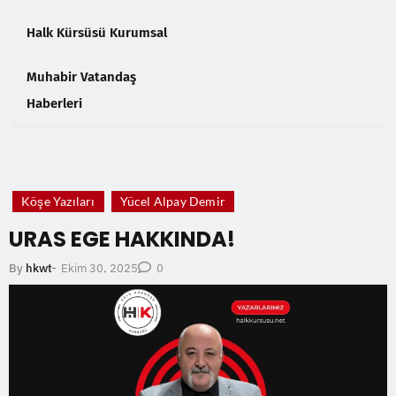
Halk Kürsüsü Kurumsal
Muhabir Vatandaş
Haberleri
❮
❯
Köşe Yazıları
Yücel Alpay Demir
URAS EGE HAKKINDA!
Ekim 30, 2025
By
hkwt
-
0