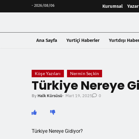
-
2026/08/06
Kurumsal
Yazar
Ana Sayfa
Yurtiçi Haberler
Yurtdışı Haber
❮
Köşe Yazıları
Nermin Seçkin
Türkiye Nereye G
Mart 19, 2025
By
Halk Kürsüsü
-
0
Türkiye Nereye Gidiyor?