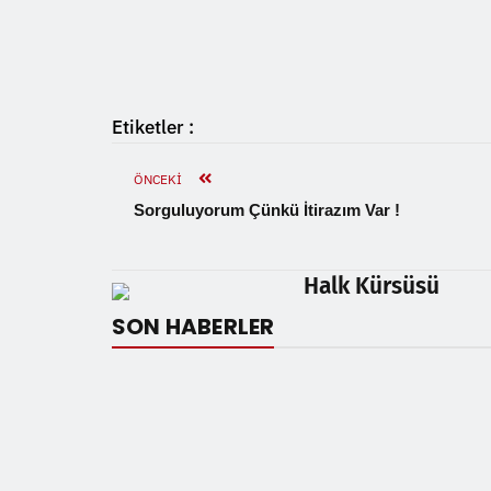
Etiketler :
ÖNCEKI
Sorguluyorum Çünkü İtirazım Var !
Halk Kürsüsü
SON HABERLER