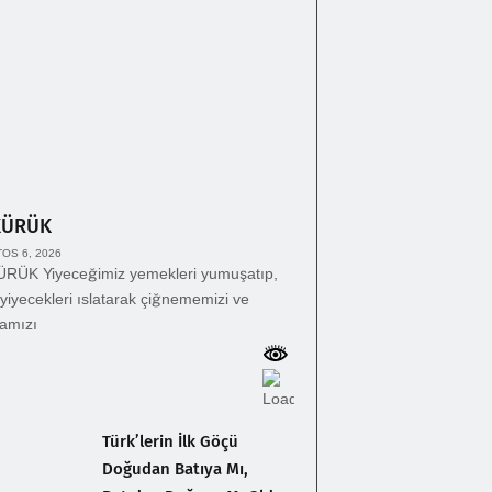
KÜRÜK
OS 6, 2026
RÜK Yiyeceğimiz yemekleri yumuşatıp,
yiyecekleri ıslatarak çiğnememizi ve
amızı
Türk’lerin İlk Göçü
Doğudan Batıya Mı,