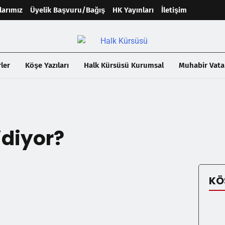
larımız
Üyelik Başvuru/Bağış
HK Yayınları
İletişim
ler
Köşe Yazıları
Halk Kürsüsü Kurumsal
Muhabir Vata
idiyor?
KÖ