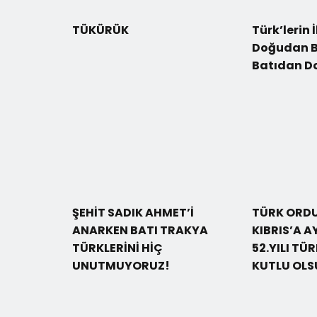
TÜKÜRÜK
Türk’lerin 
Doğudan B
Batıdan D
ŞEHİT SADIK AHMET’İ
TÜRK ORD
ANARKEN BATI TRAKYA
KIBRIS’A A
TÜRKLERİNİ HİÇ
52.YILI TÜ
UNUTMUYORUZ!
KUTLU OLS