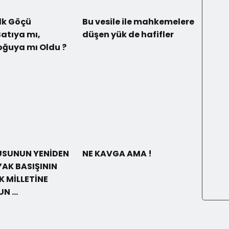
İlk Göçü
Bu vesile ile mahkemelere
atıya mı,
düşen yük de hafifler
oğuya mı Oldu ?
USUNUN YENİDEN
NE KAVGA AMA !
YAK BASIŞININ
RK MİLLETİNE
UN …