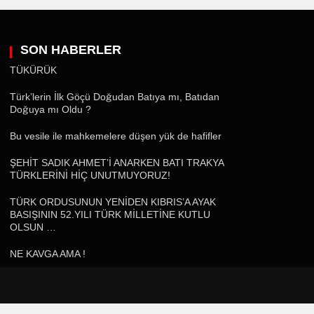
SON HABERLER
TÜKÜRÜK
Türk’lerin İlk Göçü Doğudan Batıya mı, Batıdan
Doğuya mı Oldu ?
Bu vesile ile mahkemelere düşen yük de hafifler
ŞEHİT SADIK AHMET’İ ANARKEN BATI TRAKYA
TÜRKLERİNİ HİÇ UNUTMUYORUZ!
TÜRK ORDUSUNUN YENİDEN KIBRIS’A AYAK
BASIŞININ 52.YILI TÜRK MİLLETİNE KUTLU
OLSUN …
NE KAVGA AMA !