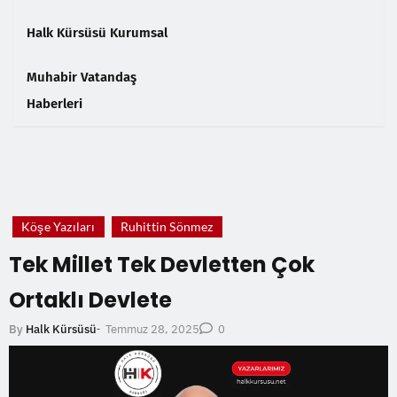
Halk Kürsüsü Kurumsal
Muhabir Vatandaş
Haberleri
❮
❯
Köşe Yazıları
Ruhittin Sönmez
Tek Millet Tek Devletten Çok
Ortaklı Devlete
Temmuz 28, 2025
By
Halk Kürsüsü
-
0