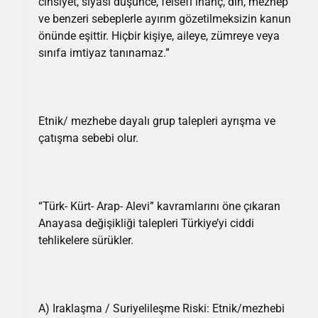
cinsiyet, siyasi düşünce, felsefi inanç, din, mezhep
ve benzeri sebeplerle ayırım gözetilmeksizin kanun
önünde eşittir. Hiçbir kişiye, aileye, zümreye veya
sınıfa imtiyaz tanınamaz.”
Etnik/ mezhebe dayalı grup talepleri ayrışma ve
çatışma sebebi olur.
“Türk- Kürt- Arap- Alevi” kavramlarını öne çıkaran
Anayasa değişikliği talepleri Türkiye’yi ciddi
tehlikelere sürükler.
A) Iraklaşma / Suriyelileşme Riski: Etnik/mezhebi