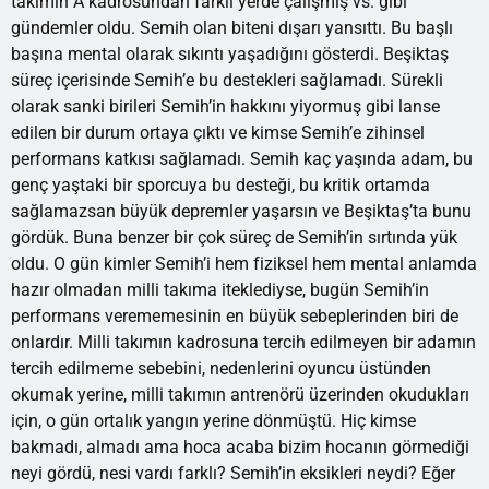
takımın A kadrosundan farklı yerde çalışmış vs. gibi
gündemler oldu. Semih olan biteni dışarı yansıttı. Bu başlı
başına mental olarak sıkıntı yaşadığını gösterdi. Beşiktaş
süreç içerisinde Semih’e bu destekleri sağlamadı. Sürekli
olarak sanki birileri Semih’in hakkını yiyormuş gibi lanse
edilen bir durum ortaya çıktı ve kimse Semih’e zihinsel
performans katkısı sağlamadı. Semih kaç yaşında adam, bu
genç yaştaki bir sporcuya bu desteği, bu kritik ortamda
sağlamazsan büyük depremler yaşarsın ve Beşiktaş’ta bunu
gördük. Buna benzer bir çok süreç de Semih’in sırtında yük
oldu. O gün kimler Semih’i hem fiziksel hem mental anlamda
hazır olmadan milli takıma iteklediyse, bugün Semih’in
performans verememesinin en büyük sebeplerinden biri de
onlardır. Milli takımın kadrosuna tercih edilmeyen bir adamın
tercih edilmeme sebebini, nedenlerini oyuncu üstünden
okumak yerine, milli takımın antrenörü üzerinden okudukları
için, o gün ortalık yangın yerine dönmüştü. Hiç kimse
bakmadı, almadı ama hoca acaba bizim hocanın görmediği
neyi gördü, nesi vardı farklı? Semih’in eksikleri neydi? Eğer