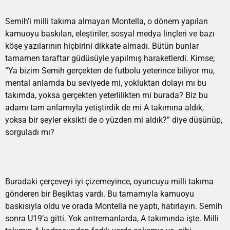
Semih’i milli takıma almayan Montella, o dönem yapılan
kamuoyu baskıları, eleştiriler, sosyal medya linçleri ve bazı
köşe yazılarının hiçbirini dikkate almadı. Bütün bunlar
tamamen taraftar güdüsüyle yapılmış haraketlerdi. Kimse;
“Ya bizim Semih gerçekten de futbolu yeterince biliyor mu,
mental anlamda bu seviyede mi, yokluktan dolayı mı bu
takımda, yoksa gerçekten yeterlilikten mi burada? Biz bu
adamı tam anlamıyla yetiştirdik de mi A takımına aldık,
yoksa bir şeyler eksikti de o yüzden mi aldık?” diye düşünüp,
sorguladı mı?
Buradaki çerçeveyi iyi çizemeyince, oyuncuyu milli takıma
gönderen bir Beşiktaş vardı. Bu tamamıyla kamuoyu
baskısıyla oldu ve orada Montella ne yaptı, hatırlayın. Semih
sonra U19’a gitti. Yok antremanlarda, A takımında işte. Milli