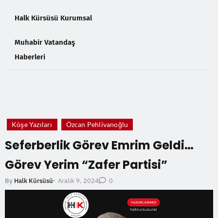
Halk Kürsüsü Kurumsal
Muhabir Vatandaş
Haberleri
❮
❯
Köşe Yazıları
Özcan Pehlivanoğlu
Seferberlik Görev Emrim Geldi…
Görev Yerim “Zafer Partisi”
Aralık 9, 2024
By
Halk Kürsüsü
-
0