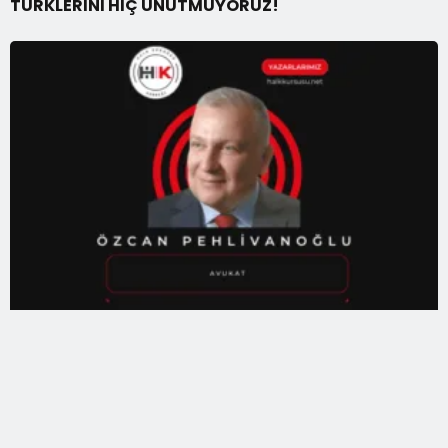
TÜRKLERİNİ HİÇ UNUTMUYORUZ!