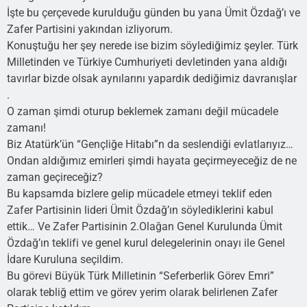
İşte bu çerçevede kurulduğu günden bu yana Ümit Özdağ’ı ve
Zafer Partisini yakından izliyorum.
Konuştuğu her şey nerede ise bizim söylediğimiz şeyler. Türk
Milletinden ve Türkiye Cumhuriyeti devletinden yana aldığı
tavırlar bizde olsak aynılarını yapardık dediğimiz davranışlar
.
O zaman şimdi oturup beklemek zamanı değil mücadele
zamanı!
Biz Atatürk’ün “Gençliğe Hitabı”n da seslendiği evlatlarıyız…
Ondan aldığımız emirleri şimdi hayata geçirmeyeceğiz de ne
zaman geçireceğiz?
Bu kapsamda bizlere gelip mücadele etmeyi teklif eden
Zafer Partisinin lideri Ümit Özdağ’ın söylediklerini kabul
ettik… Ve Zafer Partisinin 2.Olağan Genel Kurulunda Ümit
Özdağ’ın teklifi ve genel kurul delegelerinin onayı ile Genel
İdare Kuruluna seçildim.
Bu görevi Büyük Türk Milletinin “Seferberlik Görev Emri”
olarak tebliğ ettim ve görev yerim olarak belirlenen Zafer