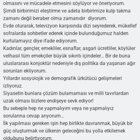
olmasını ve mücadele etmesini söylüyor ve öneriyorum.
Şimdi birbirimizi eleştirme ve adeta birbirimize kulp takma
zamanı değil beraber olma zamanıdır diyorum.
Evde oturarak, televizyon karşısında dizi seyrederek, mükellef
sofralarda sohbetler ederek içinde bulunduğumuz halden
kurtulamayız diye ifade ediyorum.
Kadınlar, gençler, emekliler, esnaflar, asgari ücretliler, köylüler
velhasıl tüm emekçiler büyük sıkıntı içindeler… Bir de buna
uluslararası konjoktür nedeniyle dış politika da yaşanan ağır
sorunları ekliyorum.
Yıllardır sosyolojik ve demografik ürkütücü gelişmeleri
izliyoruz.
Siyasetin bunlara çözüm bulamaması ve milli tavırlardan
uzak olması bizlere endişeye sevk ediyor!
Bu sebeple hep ne yapmalıyım veya ne yapmalıyız
sorularına cevap arıyorum…
İlk yapılması gereken işin hep birlikte davranmak, büyük bir
güç oluşturmak ve ülkenin geleceğini bu yolla etkilemek
olduğunu belirtiyorum.