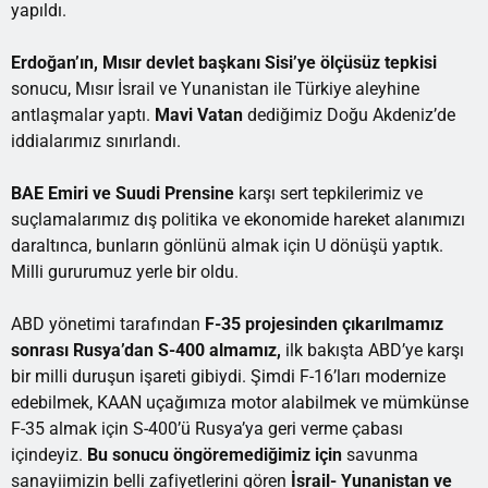
yapıldı.
Erdoğan’ın, Mısır devlet başkanı Sisi’ye ölçüsüz tepkisi
sonucu, Mısır İsrail ve Yunanistan ile Türkiye aleyhine
antlaşmalar yaptı.
Mavi Vatan
dediğimiz Doğu Akdeniz’de
iddialarımız sınırlandı.
BAE Emiri ve Suudi Prensine
karşı sert tepkilerimiz ve
suçlamalarımız dış politika ve ekonomide hareket alanımızı
daraltınca, bunların gönlünü almak için U dönüşü yaptık.
Milli gururumuz yerle bir oldu.
ABD yönetimi tarafından
F-35 projesinden çıkarılmamız
sonrası Rusya’dan S-400 almamız,
ilk bakışta ABD’ye karşı
bir milli duruşun işareti gibiydi. Şimdi F-16’ları modernize
edebilmek, KAAN uçağımıza motor alabilmek ve mümkünse
F-35 almak için S-400’ü Rusya’ya geri verme çabası
içindeyiz.
Bu sonucu öngöremediğimiz için
savunma
sanayiimizin belli zafiyetlerini gören
İsrail- Yunanistan ve