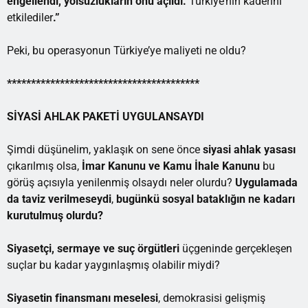
engellendi, yolsuzlukların önü açıldı.
Türkiye’nin kaderini
etkilediler
.”
Peki, bu operasyonun Türkiye’ye maliyeti ne oldu?
****************************************
SİYASİ AHLAK PAKETİ UYGULANSAYDI
Şimdi düşünelim, yaklaşık on sene önce
siyasi ahlak yasası
çıkarılmış olsa,
İmar Kanunu ve Kamu İhale Kanunu
bu
görüş açısıyla yenilenmiş olsaydı neler olurdu?
Uygulamada
da taviz verilmeseydi
,
bugünkü sosyal bataklığın ne kadarı
kurutulmuş olurdu?
Siyasetçi, sermaye ve suç örgütleri
üçgeninde gerçekleşen
suçlar bu kadar yaygınlaşmış olabilir miydi?
Siyasetin finansmanı meselesi
, demokrasisi gelişmiş