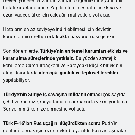
Devleti yönetenler zaman zaman öngörülerinde yanılabilir,
hatalı kararlar alabilir. Yapılan tercihler hatalı ise kısa ve
uzun vadede ülke için çok ağır maliyetlere yol açar.
Hataların en az seviyeye indirilebilmesi için devletin
kurumlarının ürettiği
ortak akla
başvurulması gerekir.
Son dönemlerde,
Türkiye’nin en temel kurumları etkisiz ve
karar alma süreçlerinde yetkisiz.
Bu yüzden stratejik
konularda Cumhurbaşkanı ve Saraydaki küçük bir ekibin
aldığı kararlarda
ideolojik, günlük ve tepkisel tercihler
yapılabiliyor.
Türkiye’nin Suriye iç savaşına müdahil olması
çok sayıda
şehit vermemize, milyarlarca dolar masrafa ve milyonlarca
Suriyelinin ülkemize girmesine yol açtı.
Türk F-16’ları Rus uçağını düşürdükten sonra
Putin’in
gönlünü almak için özür mektubu yazıldı. Bazı anlaşmalar