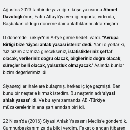
Ağustos 2023 tarihinde yazdığım köşe yazısında
Ahmet
Davutoğlu
’nun, Fatih Altaylı’ya verdiği röportaj videoda,
Başbakan olduğu döneme dair anlattıklarını aktarmıştım:
O dönemde Türkiye’nin AB’ye girme hedefi vardı.
“Avrupa
Birliği bize ‘siyasi ahlak yasası isteriz’ dedi.
Yani diyorlar ki,
‘siz bizim aramıza girecekseniz,
istatistikleriniz şeffaf
olacak,
verileriniz doğru olacak, bilgileriniz doğru olacak,
süreçler belli olacak, yolsuzluk olmayacak.’
Aslında bunlar
bizim değerlerimiz idi.
Siyasetçiler ihalelere bulaşmış, herkes iç içe geçmişti. Ben
bunu bir neşterle kırmak istedim. Bu neşterin adı
‘siyasi
ahlak yasası’
idi. Ve bu aynı zamanda AB -Türkiye
müzakerelerinin ana şartlarından biri idi.
22 Nisan’da (2016) Siyasi Ahlak Yasasını Meclis’e gönderdik.
Cumhurbaşkanımıza da bilgi verdim. Fakat o andan itibaren