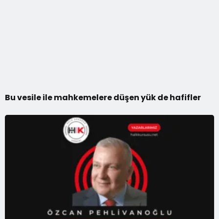
Bu vesile ile mahkemelere düşen yük de hafifler