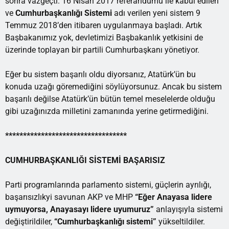
sonra vazgeçti. 16 Nisan 2017 referandumu ile kabul edilen
ve
Cumhurbaşkanlığı Sistemi
adı verilen yeni sistem 9
Temmuz 2018’den itibaren uygulanmaya başladı. Artık
Başbakanımız yok, devletimizi Başbakanlık yetkisini de
üzerinde toplayan bir partili Cumhurbaşkanı yönetiyor.
Eğer bu sistem başarılı oldu diyorsanız, Atatürk’ün bu
konuda uzağı göremediğini söylüyorsunuz. Ancak bu sistem
başarılı değilse Atatürk’ün bütün temel meselelerde olduğu
gibi uzağınızda milletini zamanında yerine getirmediğini.
**********************************
CUMHURBAŞKANLIĞI SİSTEMİ BAŞARISIZ
Parti programlarında parlamento sistemi, güçlerin ayrılığı,
başarısızlıkyi savunan AKP ve MHP
“Eğer Anayasa lidere
uymuyorsa, Anayasayı lidere uyumuruz”
anlayışıyla sistemi
değiştirildiler,
“Cumhurbaşkanlığı sistemi”
yükseltildiler.