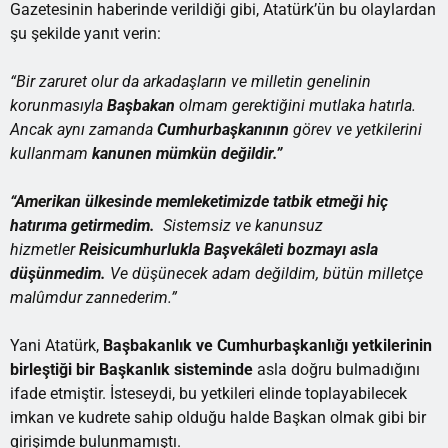
Gazetesinin haberinde verildiği gibi, Atatürk’ün bu olaylardan
şu şekilde yanıt verin:
“Bir zaruret olur da arkadaşların ve milletin genelinin
korunmasıyla
Başbakan
olmam gerektiğini mutlaka hatırla.
Ancak aynı zamanda
Cumhurbaşkanının
görev ve yetkilerini
kullanmam
kanunen mümkün değildir.”
“Amerikan ülkesinde memleketimizde tatbik etmeği hiç
hatırıma getirmedim.
Sistemsiz ve kanunsuz
hizmetler
Reisicumhurlukla Başvekâleti bozmayı asla
düşünmedim.
Ve düşünecek adam değildim, bütün milletçe
malûmdur zannederim.”
Yani Atatürk,
Başbakanlık ve Cumhurbaşkanlığı yetkilerinin
birleştiği bir Başkanlık sisteminde
asla doğru bulmadığını
ifade etmiştir. İsteseydi, bu yetkileri elinde toplayabilecek
imkan ve kudrete sahip olduğu halde Başkan olmak gibi bir
girişimde bulunmamıştı.