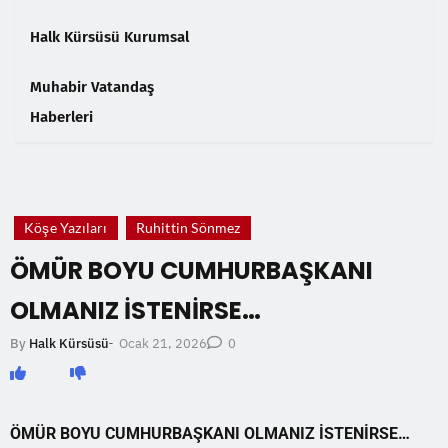
Halk Kürsüsü Kurumsal
Muhabir Vatandaş
Haberleri
❮
❯
Köşe Yazıları
Ruhittin Sönmez
ÖMÜR BOYU CUMHURBAŞKANI
OLMANIZ İSTENİRSE…
Ocak 21, 2026
By
Halk Kürsüsü
-
0
ÖMÜR BOYU CUMHURBAŞKANI OLMANIZ İSTENİRSE…