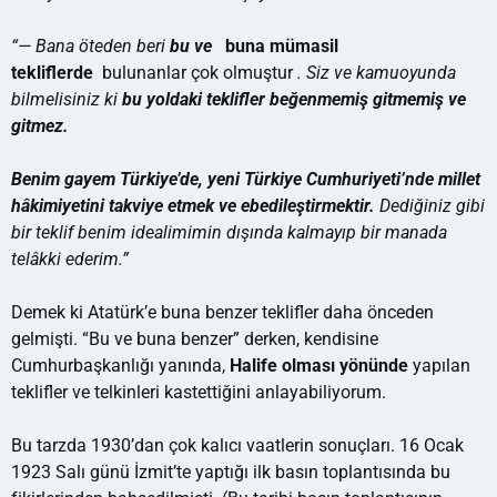
“— Bana öteden beri
bu ve
buna mümasil
tekliflerde
bulunanlar çok olmuştur
. Siz ve kamuoyunda
bilmelisiniz ki
bu yoldaki teklifler beğenmemiş gitmemiş ve
gitmez.
Benim gayem
Türkiye’de, yeni
Türkiye Cumhuriyeti’nde millet
hâkimiyetini takviye etmek ve ebedileştirmektir.
Dediğiniz gibi
bir teklif benim idealimimin dışında kalmayıp bir manada
telâkki ederim.”
Demek ki Atatürk’e buna benzer teklifler daha önceden
gelmişti. “Bu ve buna benzer” derken, kendisine
Cumhurbaşkanlığı yanında,
Halife olması yönünde
yapılan
teklifler ve telkinleri kastettiğini anlayabiliyorum.
Bu tarzda 1930’dan çok kalıcı vaatlerin sonuçları. 16 Ocak
1923 Salı günü İzmit’te yaptığı ilk basın toplantısında bu