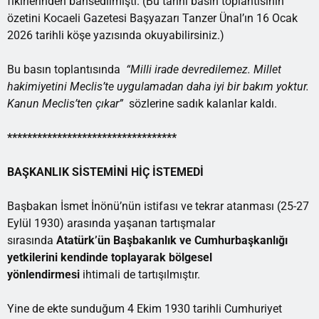
fikirlerinden bahsedilmişti. (Bu tarihi basın toplantısının
özetini Kocaeli Gazetesi Başyazarı Tanzer Ünal’ın 16 Ocak
2026 tarihli köşe yazısında okuyabilirsiniz.)
Bu basın toplantısında
“Milli irade devredilemez. Millet
hakimiyetini Meclis’te uygulamadan daha iyi bir bakım yoktur.
Kanun Meclis’ten çıkar”
sözlerine sadık kalanlar kaldı.
**********************************
BAŞKANLIK SİSTEMİNİ HİÇ İSTEMEDİ
Başbakan İsmet İnönü’nün istifası ve tekrar atanması (25-27
Eylül 1930) arasında yaşanan tartışmalar
sırasında
Atatürk’ün Başbakanlık ve Cumhurbaşkanlığı
yetkilerini kendinde toplayarak bölgesel
yönlendirmesi
ihtimali de tartışılmıştır.
Yine de ekte sunduğum 4 Ekim 1930 tarihli Cumhuriyet