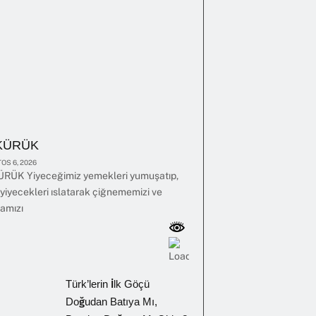
KÜRÜK
OS 6, 2026
RÜK Yiyeceğimiz yemekleri yumuşatıp,
yiyecekleri ıslatarak çiğnememizi ve
amızı
Türk’lerin İlk Göçü
Doğudan Batıya Mı,