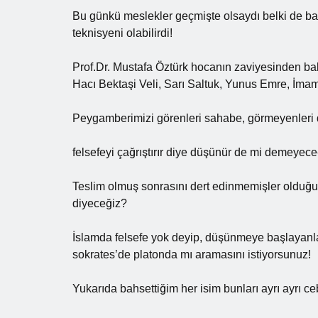
Bu günkü meslekler geçmişte olsaydı belki de bazı
teknisyeni olabilirdi!
Prof.Dr. Mustafa Öztürk hocanın zaviyesinden ba
Hacı Bektaşi Veli, Sarı Saltuk, Yunus Emre, İmam 
Peygamberimizi görenleri sahabe, görmeyenleri d
felsefeyi çağrıştırır diye düşünür de mi demeyece
Teslim olmuş sonrasını dert edinmemişler olduğ
diyeceğiz?
İslamda felsefe yok deyip, düşünmeye başlayanları
sokrates’de platonda mı aramasını istiyorsunuz!
Yukarıda bahsettiğim her isim bunları ayrı ayrı ceb