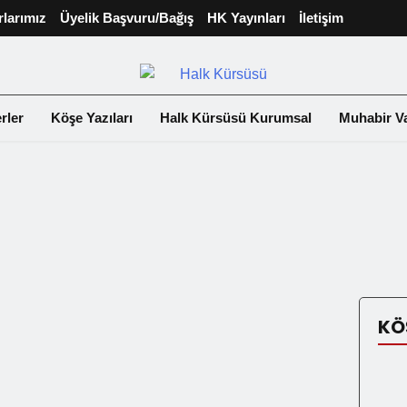
rlarımız
Üyelik Başvuru/Bağış
HK Yayınları
İletişim
rler
Köşe Yazıları
Halk Kürsüsü Kurumsal
Muhabir Va
KÖ