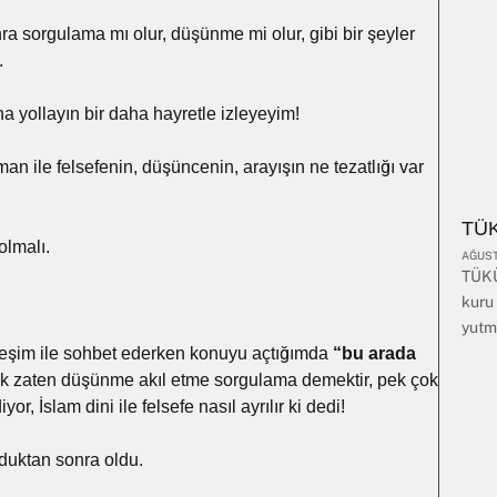
 sorgulama mı olur, düşünme mi olur, gibi bir şeyler
.
 yollayın bir daha hayretle izleyeyim!
 iman ile felsefenin, düşüncenin, arayışın ne tezatlığı var
TÜ
olmalı.
AĞUST
TÜKÜ
kuru 
yutm
eşim ile sohbet ederken konuyu açtığımda
“bu arada
k zaten düşünme akıl etme sorgulama demektir, pek çok
, İslam dini ile felsefe nasıl ayrılır ki dedi!
duktan sonra oldu.