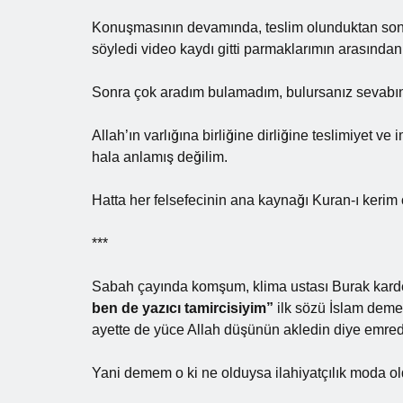
Konuşmasının devamında, teslim olunduktan sonra
söyledi video kaydı gitti parmaklarımın arasından
Sonra çok aradım bulamadım, bulursanız sevabına
Allah’ın varlığına birliğine dirliğine teslimiyet ve
hala anlamış değilim.
Hatta her felsefecinin ana kaynağı Kuran-ı kerim 
***
Sabah çayında komşum, klima ustası Burak kard
ben de yazıcı tamircisiyim”
ilk sözü İslam deme
ayette de yüce Allah düşünün akledin diye emrediyor
Yani demem o ki ne olduysa ilahiyatçılık moda ol