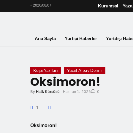
-
2026/08/07
Kurumsal
Yaza
Ana Sayfa
Yurtiçi Haberler
Yurtdışı Habe
❮
Köşe Yazıları
Yücel Alpay Demir
Oksimoron!
Haziran 1, 2026
By
Halk Kürsüsü
-
0
1
Oksimoron!