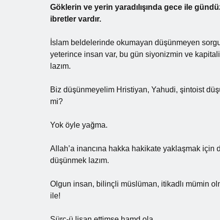
Göklerin ve yerin yaradılışında gece ile gündüz
ibretler vardır.
İslam beldelerinde okumayan düşünmeyen sorg
yeterince insan var, bu gün siyonizmin ve kapita
lazım.
Biz düşünmeyelim Hristiyan, Yahudi, şintoist dü
mi?
Yok öyle yağma.
Allah’a inancına hakka hakikate yaklaşmak için d
düşünmek lazım.
Olgun insan, bilinçli müslüman, itikadlı mümin olmak
ile!
Sürç-ü lisan ettimse hamd ola.