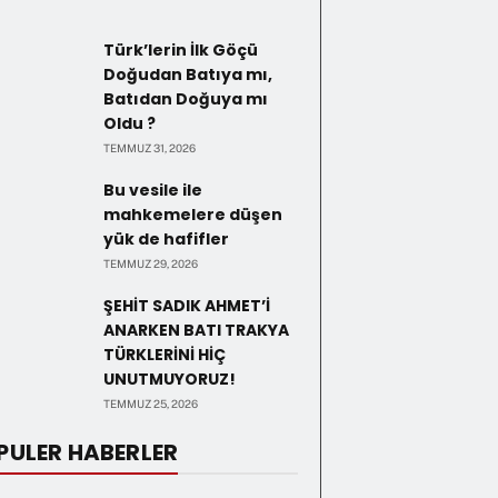
Türk’lerin İlk Göçü
Doğudan Batıya mı,
Batıdan Doğuya mı
Oldu ?
TEMMUZ 31, 2026
Bu vesile ile
mahkemelere düşen
yük de hafifler
TEMMUZ 29, 2026
ŞEHİT SADIK AHMET’İ
ANARKEN BATI TRAKYA
TÜRKLERİNİ HİÇ
UNUTMUYORUZ!
TEMMUZ 25, 2026
PULER HABERLER