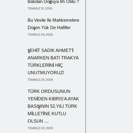
Batıdan Doğuya Mı Oldu ?
TEMMUZ 31, 2026
Bu Vesile Ile Mahkemelere
Düşen Yük De Hafifler
TEMMUZ 29, 2026
ŞEHİT SADIK AHMET’İ
ANARKEN BATI TRAKYA
TÜRKLERİNİ HİÇ
UNUTMUYORUZ!
TEMMUZ 25, 2026
TÜRK ORDUSUNUN
YENİDEN KIBRIS’A AYAK
BASIŞININ 52.YILI TÜRK
MİLLETİNE KUTLU
OLSUN …
TEMMUZ 20, 2026