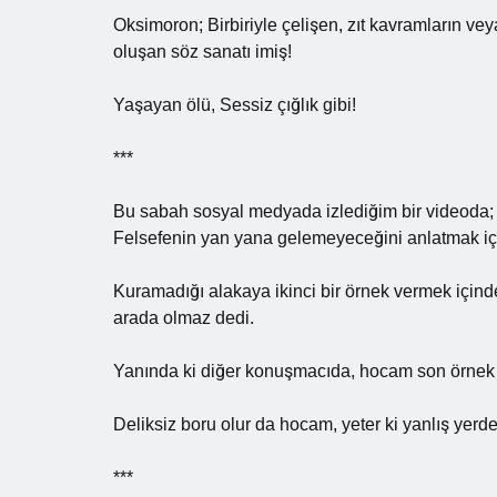
Oksimoron; Birbiriyle çelişen, zıt kavramların veya 
oluşan söz sanatı imiş!
Yaşayan ölü, Sessiz çığlık gibi!
***
Bu sabah sosyal medyada izlediğim bir videoda; Mu
Felsefenin yan yana gelemeyeceğini anlatmak içi
Kuramadığı alakaya ikinci bir örnek vermek içinde,
arada olmaz dedi.
Yanında ki diğer konuşmacıda, hocam son örnek çok
Deliksiz boru olur da hocam, yeter ki yanlış yerd
***