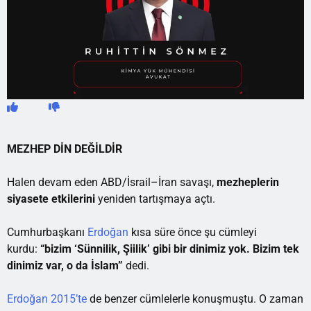
MEZHEP DİN DEĞİLDİR
Halen devam eden ABD/İsrail–İran savaşı,
mezheplerin
siyasete etkilerini
yeniden tartışmaya açtı.
Cumhurbaşkanı
Erdoğan
kısa süre önce şu cümleyi
kurdu:
“bizim ‘Sünnilik, Şiilik’ gibi bir dinimiz yok. Bizim tek
dinimiz var, o da İslam”
dedi.
Erdoğan 2015’te
de benzer cümlelerle konuşmuştu. O zaman