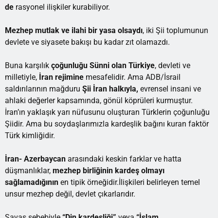
de
rasyonel ilişkiler kurabiliyor.
Mezhep mutlak ve ilahi bir yasa olsaydı
, iki Şii toplumunun
devlete ve siyasete bakışı bu kadar zıt olamazdı.
Buna karşılık
çoğunluğu Sünni olan Türkiye
, devleti ve
milletiyle,
İran rejimine
mesafelidir. Ama ADB/İsrail
saldırılarının mağduru
Şii İran halkıyla,
evrensel insani ve
ahlaki değerler kapsamında, gönül köprüleri kurmuştur.
İran’ın yaklaşık yarı nüfusunu oluşturan Türklerin çoğunluğu
Şiidir. Ama bu soydaşlarımızla kardeşlik bağını kuran faktör
Türk kimliğidir.
İran- Azerbaycan
arasındaki keskin farklar ve hatta
düşmanlıklar,
mezhep birliğinin kardeş olmayı
sağlamadığının
en tipik örneğidir.İlişkileri belirleyen temel
unsur mezhep değil, devlet çıkarlarıdır.
Savaş sebebiyle
“Din kardeşliği”
veya
“İslam