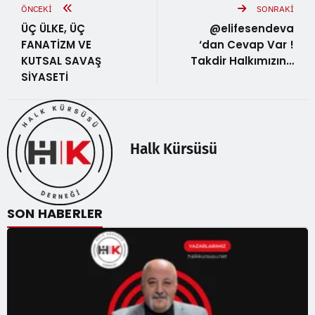
ÖNCEKI
SONRAKI
ÜÇ ÜLKE, ÜÇ
@elifesendeva
FANATİZM VE
‘dan Cevap Var !
KUTSAL SAVAŞ
Takdir Halkımızın…
SİYASETİ
Halk Kürsüsü
SON HABERLER