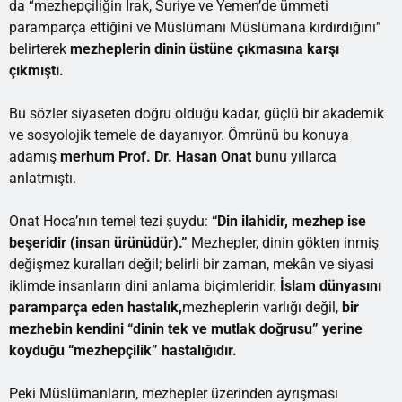
da “mezhepçiliğin Irak, Suriye ve Yemen’de ümmeti
paramparça ettiğini ve Müslümanı Müslümana kırdırdığını”
belirterek
mezheplerin dinin üstüne çıkmasına karşı
çıkmıştı.
Bu sözler siyaseten doğru olduğu kadar, güçlü bir akademik
ve sosyolojik temele de dayanıyor. Ömrünü bu konuya
adamış
merhum Prof. Dr. Hasan Onat
bunu yıllarca
anlatmıştı.
Onat Hoca’nın temel tezi şuydu:
“Din ilahidir, mezhep ise
beşeridir (insan ürünüdür).”
Mezhepler, dinin gökten inmiş
değişmez kuralları değil; belirli bir zaman, mekân ve siyasi
iklimde insanların dini anlama biçimleridir.
İslam dünyasını
paramparça eden hastalık,
mezheplerin varlığı değil,
bir
mezhebin kendini “dinin tek ve mutlak doğrusu” yerine
koyduğu “mezhepçilik” hastalığıdır.
Peki Müslümanların, mezhepler üzerinden ayrışması