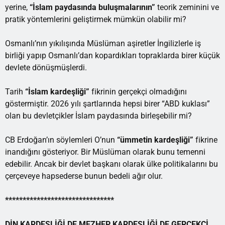
yerine,
“İslam paydasında buluşmalarının”
teorik zeminini ve
pratik yöntemlerini geliştirmek mümkün olabilir mi?
Osmanlı’nın yıkılışında Müslüman aşiretler İngilizlerle iş
birliği yapıp Osmanlı’dan kopardıkları topraklarda birer küçük
devlete dönüşmüşlerdi.
Tarih
“İslam kardeşliği”
fikrinin gerçekçi olmadığını
göstermiştir. 2026 yılı şartlarında hepsi birer “ABD kuklası”
olan bu devletçikler İslam paydasında birleşebilir mi?
CB Erdoğan’ın söylemleri O’nun
“ümmetin kardeşliği”
fikrine
inandığını gösteriyor. Bir Müslüman olarak bunu temenni
edebilir. Ancak bir devlet başkanı olarak ülke politikalarını bu
çerçeveye hapsederse bunun bedeli ağır olur.
*******************************
DİN KARDEŞLİĞİ DE MEZHEP KARDEŞLİĞİ DE GERÇEKÇİ