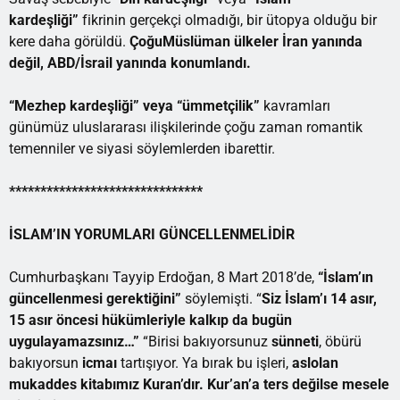
kardeşliği”
fikrinin gerçekçi olmadığı, bir ütopya olduğu bir
kere daha görüldü.
Çoğu
Müslüman ülkeler İran yanında
değil, ABD/İsrail yanında konumlandı.
“Mezhep kardeşliği” veya “ümmetçilik”
kavramları
günümüz uluslararası ilişkilerinde çoğu zaman romantik
temenniler ve siyasi söylemlerden ibarettir.
*******************************
İSLAM’IN YORUMLARI GÜNCELLENMELİDİR
Cumhurbaşkanı Tayyip Erdoğan, 8 Mart 2018’de,
“İslam’ın
güncellenmesi gerektiğini”
söylemişti. “
Siz İslam’ı 14 asır,
15 asır öncesi hükümleriyle kalkıp da bugün
uygulayamazsınız…”
“Birisi bakıyorsunuz
sünneti
, öbürü
bakıyorsun
icmaı
tartışıyor. Ya bırak bu işleri,
aslolan
mukaddes kitabımız Kuran’dır. Kur’an’a ters değilse mesele