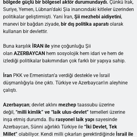
bölgede güçlü bir bölgesel aktör durumundaydı.
Çünkü Irak,
Suriye, Yemen, Lübnan’daki Şia inancındaki kitleler üzerinden
politikalar geliştirmişti. Yani İran,
Şii mezhebi aidiyetini
,
manevi bir bağdan ziyade,
bir dış politika aparatı
olarak
kullanan bir devlettir.
Buna karşılık
İRAN
ile
yine çoğunluğu Şii
olan
AZERBAYCAN
hem sosyolojik hem idari ve hem de
izlediği politikalar bakımından çok farklı bir yapıya sahip.
İran
PKK ve Ermenistan’a verdiği destekle ve İsrail
düşmanlığıyla öne çıktı. Türkiye ve Azerbaycan’ın aleyhine
çalıştı.
Azerbaycan
; devlet aklını
mezhep
taassubu üzerine
değil,
“milli kimlik” ve “laik ulus-devlet”
temelleri üzerine
inşa etmiş durumda. Bu
rasyonel laik yapı
sayesinde
Azerbaycan, Sünni ağırlıklı Türkiye ile
“İki Devlet, Tek
Millet”
olabiliyor. Kendi milli çıkarları gerektirdiğinde
İsrail ile