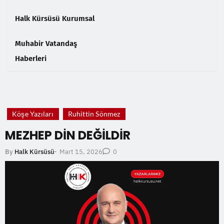
Halk Kürsüsü Kurumsal
Muhabir Vatandaş
Haberleri
❮
❯
Köşe Yazıları
Ruhittin Sönmez
MEZHEP DİN DEĞİLDİR
Mart 15, 2026
By
Halk Kürsüsü
-
0