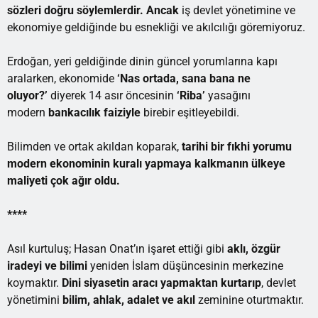
sözleri doğru söylemlerdir. Ancak
iş devlet yönetimine ve
ekonomiye geldiğinde bu esnekliği ve akılcılığı göremiyoruz.
Erdoğan, yeri geldiğinde dinin güncel yorumlarına kapı
aralarken, ekonomide
‘Nas ortada, sana bana ne
oluyor?’
diyerek 14 asır öncesinin
‘Riba’
yasağını
modern
bankacılık faiziyle
birebir eşitleyebildi.
Bilimden ve ortak akıldan koparak,
tarihi bir fıkhi yorumu
modern ekonominin kuralı yapmaya kalkmanın ülkeye
maliyeti çok ağır oldu.
****
Asıl kurtuluş; Hasan Onat’ın işaret ettiği gibi
aklı, özgür
iradeyi ve bilimi
yeniden İslam düşüncesinin merkezine
koymaktır.
Dini siyasetin aracı yapmaktan kurtarıp
, devlet
yönetimini
bilim,
ahlak, adalet ve akıl
zeminine oturtmaktır.