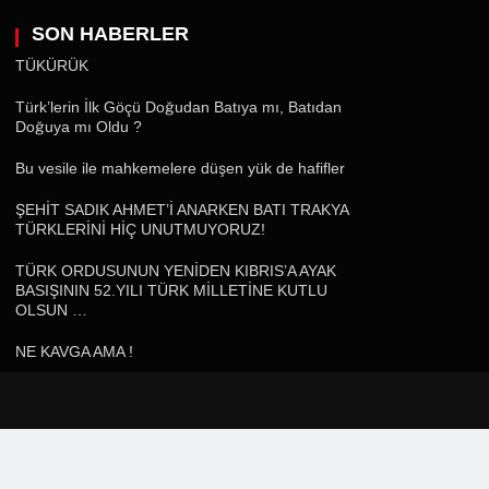
SON HABERLER
TÜKÜRÜK
Türk’lerin İlk Göçü Doğudan Batıya mı, Batıdan
Doğuya mı Oldu ?
Bu vesile ile mahkemelere düşen yük de hafifler
ŞEHİT SADIK AHMET’İ ANARKEN BATI TRAKYA
TÜRKLERİNİ HİÇ UNUTMUYORUZ!
TÜRK ORDUSUNUN YENİDEN KIBRIS’A AYAK
BASIŞININ 52.YILI TÜRK MİLLETİNE KUTLU
OLSUN …
NE KAVGA AMA !