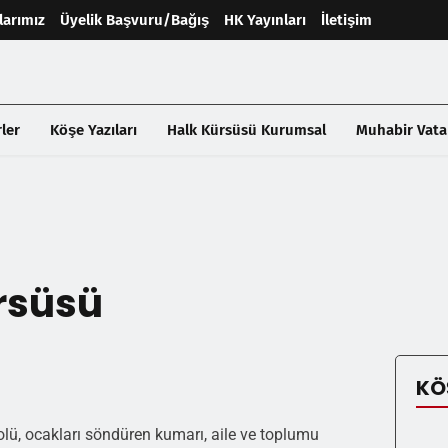
larımız
Üyelik Başvuru/Bağış
HK Yayınları
İletişim
ler
Köşe Yazıları
Halk Kürsüsü Kurumsal
Muhabir Vata
rsüsü
KÖ
olü, ocakları söndüren kumarı, aile ve toplumu