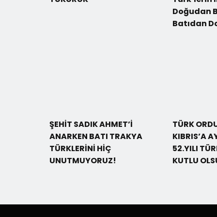
Doğudan B
Batıdan D
ŞEHİT SADIK AHMET’İ
TÜRK ORD
ANARKEN BATI TRAKYA
KIBRIS’A A
TÜRKLERİNİ HİÇ
52.YILI TÜ
UNUTMUYORUZ!
KUTLU OLS