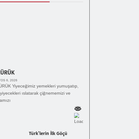
KÜRÜK
OS 6, 2026
RÜK Yiyeceğimiz yemekleri yumuşatıp,
yiyecekleri ıslatarak çiğnememizi ve
amızı
Türk’lerin İlk Göçü