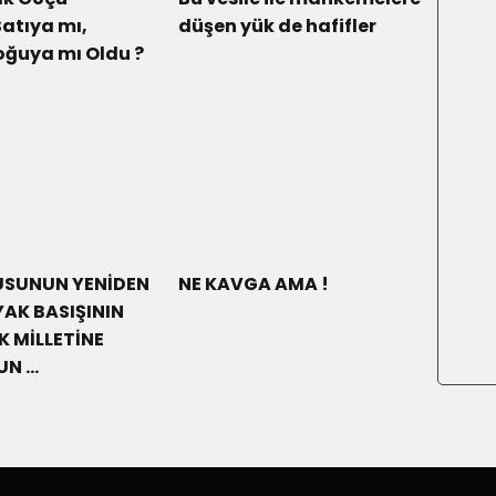
atıya mı,
düşen yük de hafifler
oğuya mı Oldu ?
USUNUN YENİDEN
NE KAVGA AMA !
YAK BASIŞININ
RK MİLLETİNE
UN …