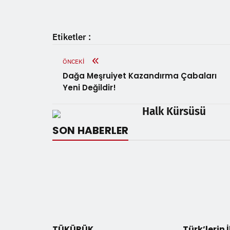
Etiketler :
ÖNCEKI
Dağa Meşruiyet Kazandırma Çabaları
Yeni Değildir!
Halk Kürsüsü
SON HABERLER
TÜKÜRÜK
Türk’lerin 