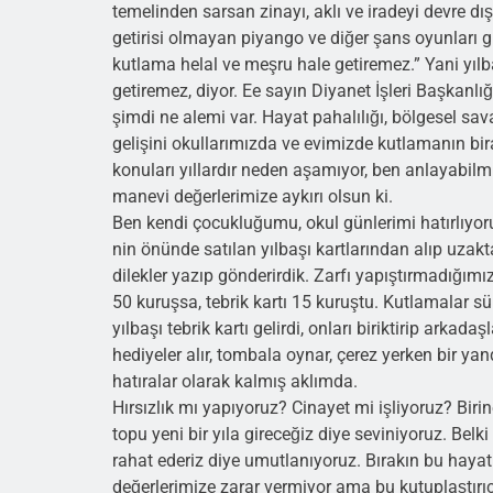
temelinden sarsan zinayı, aklı ve iradeyi devre 
getirisi olmayan piyango ve diğer şans oyunları gi
kutlama helal ve meşru hale getiremez.” Yani yılb
getiremez, diyor. Ee sayın Diyanet İşleri Başkanlı
şimdi ne alemi var. Hayat pahalılığı, bölgesel sav
gelişini okullarımızda ve evimizde kutlamanın b
konuları yıllardır neden aşamıyor, ben anlayabilmi
manevi değerlerimize aykırı olsun ki.
Ben kendi çocukluğumu, okul günlerimi hatırlıyorum.
nin önünde satılan yılbaşı kartlarından alıp uzak
dilekler yazıp gönderirdik. Zarfı yapıştırmadığımı
50 kuruşsa, tebrik kartı 15 kuruştu. Kutlamalar sür
yılbaşı tebrik kartı gelirdi, onları biriktirip arkad
hediyeler alır, tombala oynar, çerez yerken bir ya
hatıralar olarak kalmış aklımda.
Hırsızlık mı yapıyoruz? Cinayet mi işliyoruz? Bi
topu yeni bir yıla gireceğiz diye seviniyoruz. Belk
rahat ederiz diye umutlanıyoruz. Bırakın bu hayat
değerlerimize zarar vermiyor ama bu kutuplaştırıcı 