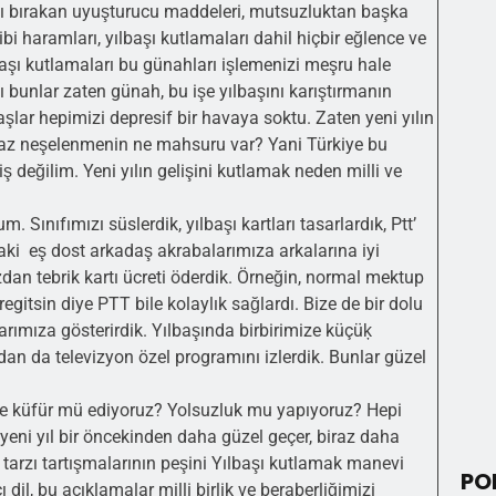
dışı bırakan uyuşturucu maddeleri, mutsuzluktan başka
bi haramları, yılbaşı kutlamaları dahil hiçbir eğlence ve
aşı kutlamaları bu günahları işlemenizi meşru hale
ğı bunlar zaten günah, bu işe yılbaşını karıştırmanın
aşlar hepimizi depresif bir havaya soktu. Zaten yeni yılın
iraz neşelenmenin ne mahsuru var? Yani Türkiye bu
ş değilim. Yeni yılın gelişini kutlamak neden milli ve
 Sınıfımızı süslerdik, yılbaşı kartları tasarlardık, Ptt’
taki eş dost arkadaş akrabalarımıza arkalarına iyi
zdan tebrik kartı ücreti öderdik. Örneğin, normal mektup
egitsin diye PTT bile kolaylık sağlardı. Bize de bir dolu
aşlarımıza gösterirdik. Yılbaşında birbirimize küçüķ
ndan da televizyon özel programını izlerdik. Bunlar güzel
rine küfür mü ediyoruz? Yolsuzluk mu yapıyoruz? Hepi
i yeni yıl bir öncekinden daha güzel geçer, biraz daha
 tarzı tartışmalarının peşini Yılbaşı kutlamak manevi
PO
dil, bu açıklamalar milli birlik ve beraberliğimizi