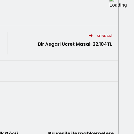
SONRAKI
Bir Asgari Ücret Masalı 22.104TL
İlk Göçü
Bu vesile ile mahkemelere