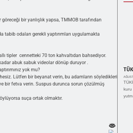
ar göreceği bir yanlışlık yapsa, TMMOB tarafından
da tabib odaları gerekli yaptırımları uygulamakta
lı tipler cennetteki 70 ton kahvaltıdan bahsediyor.
kadar abuk sabuk videolar dönüp duruyor .
TÜ
yaptırımınız yok mu?
hesiz. Lütfen bir beyanat verin, bu adamların söyledikleri
AĞUST
TÜKÜ
diye bir fetva verin. Suspus durunca sorun çözülmüş
kuru 
yutm
öylüyorsa suça ortak olmaktır.