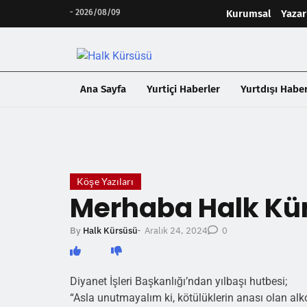
-
2026/08/09
Kurumsal
Yazar
Ana Sayfa
Yurtiçi Haberler
Yurtdışı Haber
❮
Köşe Yazıları
Merhaba Halk Kü
Aralık 24, 2024
By
Halk Kürsüsü
-
0
Diyanet İşleri Başkanlığı’ndan yılbaşı hutbesi;
“Asla unutmayalım ki, kötülüklerin anası olan alk