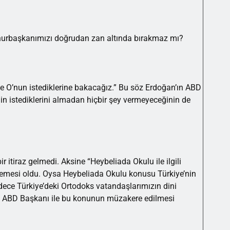
Cumhurbaşkanımızı doğrudan zan altında bırakmaz mı?
de O’nun istediklerine bakacağız.” Bu söz Erdoğan’ın ABD
’nin istediklerini almadan hiçbir şey vermeyeceğinin de
r itiraz gelmedi. Aksine “Heybeliada Okulu ile ilgili
emesi oldu. Oysa Heybeliada Okulu konusu Türkiye’nin
dece Türkiye’deki Ortodoks vatandaşlarımızın dini
r. ABD Başkanı ile bu konunun müzakere edilmesi