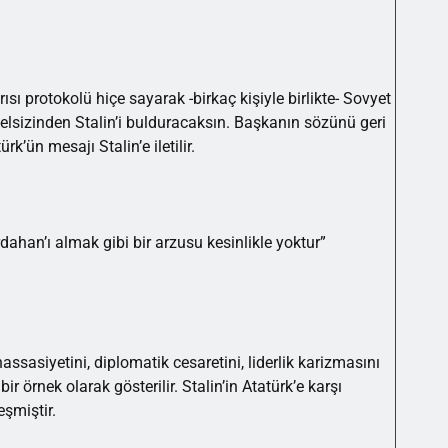
sı protokolü hiçe sayarak -birkaç kişiyle birlikte- Sovyet
n telsizinden Stalin’i bulduracaksın. Başkanın sözünü geri
k’ün mesajı Stalin’e iletilir.
rdahan’ı almak gibi bir arzusu kesinlikle yoktur”
ssasiyetini, diplomatik cesaretini, liderlik karizmasını
bir örnek olarak gösterilir. Stalin’in Atatürk’e karşı
eşmiştir.