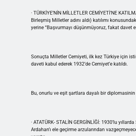
· TÜRKİYE’NİN MİLLETLER CEMİYETİ’NE KATILMASI:
Birleşmiş Milletler adını aldı) katılımı konusunda
yerine “Başvurmayı düşünmüyoruz, fakat davet ede
Sonuçta Milletler Cemiyeti, ilk kez Türkiye için isti
daveti kabul ederek 1932’de Cemiyet’e katıldı.
Bu, onurlu ve eşit şartlara dayalı bir diplomasinin 
· ATATÜRK- STALİN GERGİNLİĞİ: 1930’lu yıllarda S
Ardahan’ı ele geçirme arzularından vazgeçmeyecekl