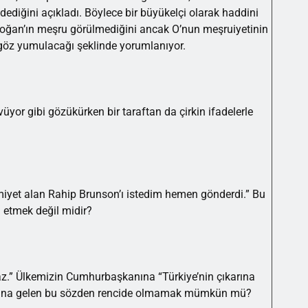
 dediğini açıkladı. Böylece bir büyükelçi olarak haddini
rdoğan’ın meşru görülmediğini ancak O’nun meşruiyetinin
göz yumulacağı şeklinde yorumlanıyor.
üyor gibi gözükürken bir taraftan da çirkin ifadelerle
iyet alan Rahip Brunson’ı istedim hemen gönderdi.” Bu
 etmek değil midir?
z.” Ülkemizin Cumhurbaşkanına “Türkiye’nin çıkarına
nlamına gelen bu sözden rencide olmamak mümkün mü?