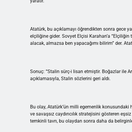
yaratır.
Atatürk, bu açıklamayı öğrendikten sonra gece yarı
elçiliğine gider. Sovyet Elçisi Karahan’a “Elçiliği
alacak, almazsa ben yapacağımı bilirim” der. Atatür
Sonuç: “Stalin sürç-i lisan etmiştir. Boğazlar ile A
açıklamasıyla, Stalin sözlerini geri aldı.
Bu olay, Atatürk’ün milli egemenlik konusundaki ha
ve savaşsız caydırıcılık stratejisini gösteren eşsiz 
temkinli tavrı, bu olaydan sonra daha da belirginl