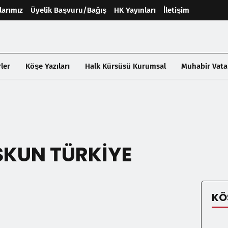
larımız
Üyelik Başvuru/Bağış
HK Yayınları
İletişim
ler
Köşe Yazıları
Halk Kürsüsü Kurumsal
Muhabir Vata
SKUN TÜRKİYE
KÖ