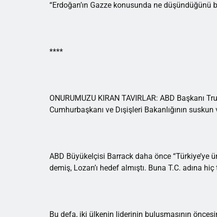
“Erdoğan’ın Gazze konusunda ne düşündüğünü bi
****
ONURUMUZU KIRAN TAVIRLAR: ABD Başkanı Trump v
Cumhurbaşkanı ve Dışişleri Bakanlığının suskun ve 
ABD Büyükelçisi Barrack daha önce “Türkiye’ye üni
demiş, Lozan’ı hedef almıştı. Buna T.C. adına hiç 
Bu defa, iki ülkenin liderinin buluşmasının önces