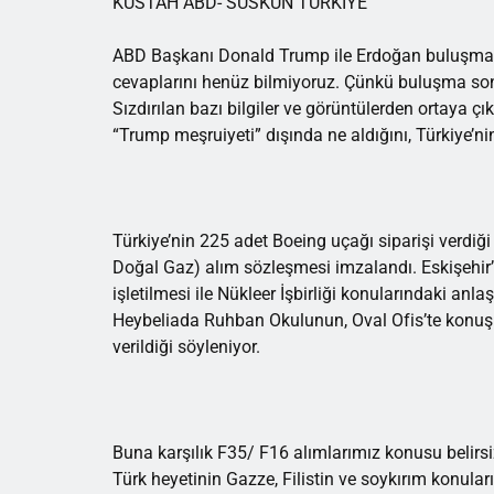
KÜSTAH ABD- SUSKUN TÜRKİYE
ABD Başkanı Donald Trump ile Erdoğan buluşması
cevaplarını henüz bilmiyoruz. Çünkü buluşma sonun
Sızdırılan bazı bilgiler ve görüntülerden ortaya çı
“Trump meşruiyeti” dışında ne aldığını, Türkiye’ni
Türkiye’nin 225 adet Boeing uçağı siparişi verdiği 
Doğal Gaz) alım sözleşmesi imzalandı. Eskişehir’
işletilmesi ile Nükleer İşbirliği konularındaki anla
Heybeliada Ruhban Okulunun, Oval Ofis’te konu
verildiği söyleniyor.
Buna karşılık F35/ F16 alımlarımız konusu belir
Türk heyetinin Gazze, Filistin ve soykırım konula