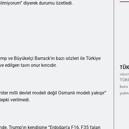
lmiyorum” diyerek durumu özetledi.
e Büyükelçi Barrack’ın bazı sözleri ile Türkiye
edilgen tavrı onur kırıcıdır.
TÜ
AĞUST
TÜKÜ
kuru 
ter milli devlet modeli değil Osmanlı modeli yakışır”
yutm
tepki verilmedi.
inde, Trump’ın kendisine “Erdoğan’a F16, F35 falan