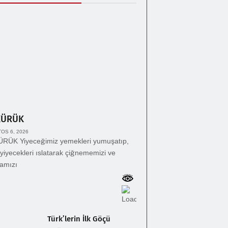
KÜRÜK
OS 6, 2026
RÜK Yiyeceğimiz yemekleri yumuşatıp,
yiyecekleri ıslatarak çiğnememizi ve
amızı
Türk’lerin İlk Göçü