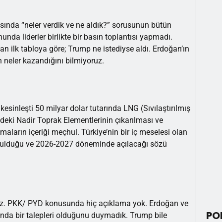
nda “neler verdik ve ne aldık?” sorusunun bütün
da liderler birlikte bir basın toplantısı yapmadı.
kan ilk tabloya göre; Trump ne istediyse aldı. Erdoğan’ın
n neler kazandığını bilmiyoruz.
kesinleşti 50 milyar dolar tutarında LNG (Sıvılaştırılmış
deki Nadir Toprak Elementlerinin çıkarılması ve
şmaların içeriği meçhul. Türkiye’nin bir iç meselesi olan
şulduğu ve 2026-2027 döneminde açılacağı sözü
siz. PKK/ PYD konusunda hiç açıklama yok. Erdoğan ve
PO
rında bir talepleri olduğunu duymadık. Trump bile