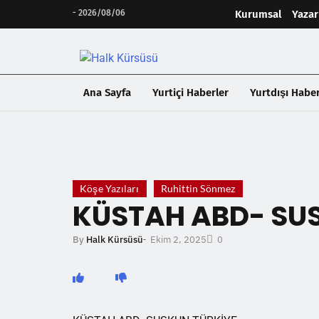
-
2026/08/06
Kurumsal
Yazar
Ana Sayfa
Yurtiçi Haberler
Yurtdışı Haber
❮
Köşe Yazıları
Ruhittin Sönmez
KÜSTAH ABD- SU
Ekim 2, 2025
By
Halk Kürsüsü
-
0