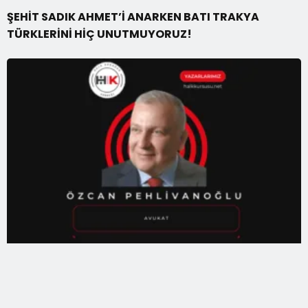
ŞEHİT SADIK AHMET’İ ANARKEN BATI TRAKYA
TÜRKLERİNİ HİÇ UNUTMUYORUZ!