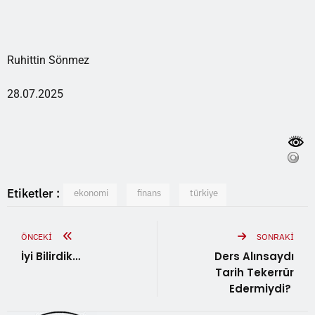
Ruhittin Sönmez
28.07.2025
Etiketler :
ekonomi
finans
türkiye
ÖNCEKI
SONRAKI
İyi Bilirdik…
Ders Alınsaydı
Tarih Tekerrür
Edermiydi?