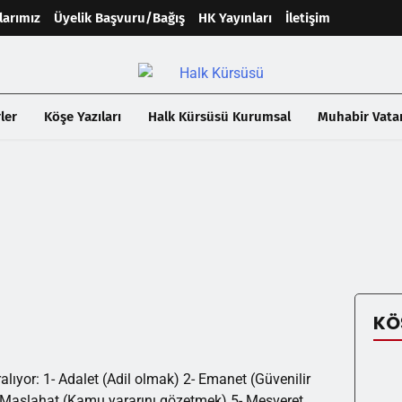
larımız
Üyelik Başvuru/Bağış
HK Yayınları
İletişim
ler
Köşe Yazıları
Halk Kürsüsü Kurumsal
Muhabir Vata
KÖ
ıralıyor: 1- Adalet (Adil olmak) 2- Emanet (Güvenilir
 4- Maslahat (Kamu yararını gözetmek) 5- Meşveret