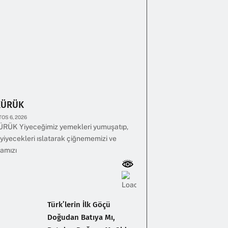
KÜRÜK
OS 6, 2026
RÜK Yiyeceğimiz yemekleri yumuşatıp,
yiyecekleri ıslatarak çiğnememizi ve
amızı
Türk’lerin İlk Göçü
Doğudan Batıya Mı,