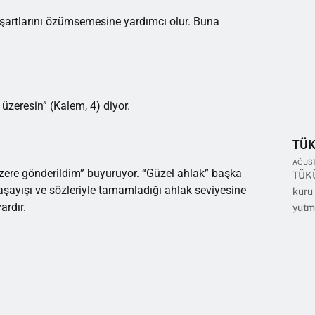
ın şartlarını özümsemesine yardımcı olur. Buna
üzeresin” (Kalem, 4) diyor.
TÜ
AĞUST
re gönderildim” buyuruyor. “Güzel ahlak” başka
TÜKÜ
şayışı ve sözleriyle tamamladığı ahlak seviyesine
kuru 
ardır.
yutm