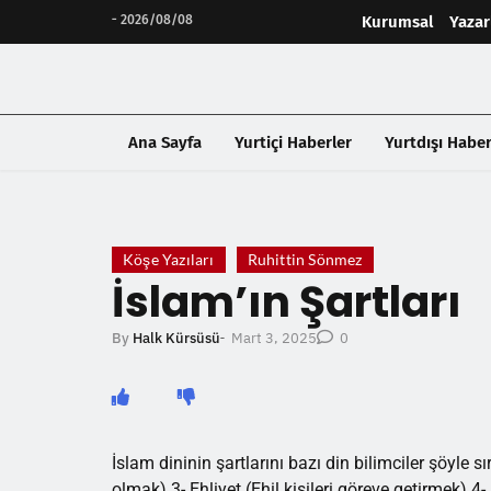
-
2026/08/08
Kurumsal
Yazar
Ana Sayfa
Yurtiçi Haberler
Yurtdışı Haber
❮
Köşe Yazıları
Ruhittin Sönmez
İslam’ın Şartları
Mart 3, 2025
By
Halk Kürsüsü
-
0
İslam dininin şartlarını bazı din bilimciler şöyle s
olmak) 3- Ehliyet (Ehil kişileri göreve getirmek)