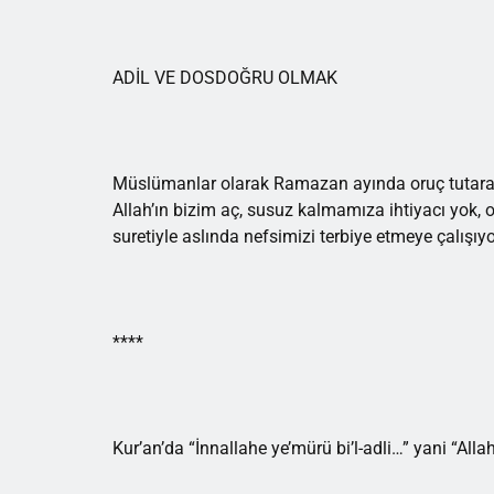
ADİL VE DOSDOĞRU OLMAK
Müslümanlar olarak Ramazan ayında oruç tutarak 
Allah’ın bizim aç, susuz kalmamıza ihtiyacı yok, o
suretiyle aslında nefsimizi terbiye etmeye çalışıy
****
Kur’an’da “İnnallahe ye’mürü bi’l-adli…” yani “All