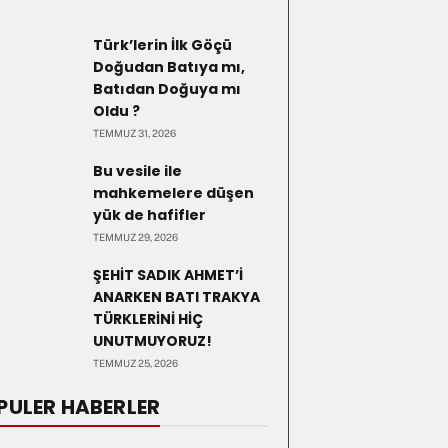
Türk’lerin İlk Göçü
Doğudan Batıya mı,
Batıdan Doğuya mı
Oldu ?
TEMMUZ 31, 2026
Bu vesile ile
mahkemelere düşen
yük de hafifler
TEMMUZ 29, 2026
ŞEHİT SADIK AHMET’İ
ANARKEN BATI TRAKYA
TÜRKLERİNİ HİÇ
UNUTMUYORUZ!
TEMMUZ 25, 2026
PULER HABERLER