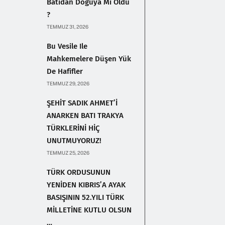
Batıdan Doğuya Mı Oldu
?
TEMMUZ 31, 2026
Bu Vesile Ile
Mahkemelere Düşen Yük
De Hafifler
TEMMUZ 29, 2026
ŞEHİT SADIK AHMET’İ
ANARKEN BATI TRAKYA
TÜRKLERİNİ HİÇ
UNUTMUYORUZ!
TEMMUZ 25, 2026
TÜRK ORDUSUNUN
YENİDEN KIBRIS’A AYAK
BASIŞININ 52.YILI TÜRK
MİLLETİNE KUTLU OLSUN
…