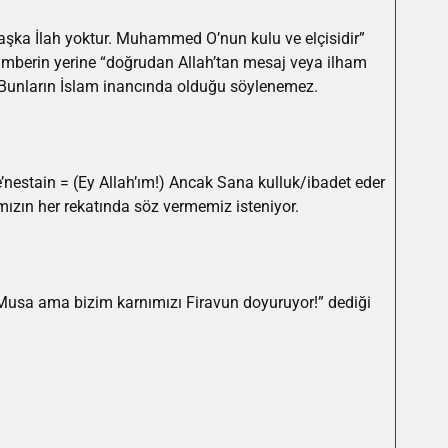
 başka İlah yoktur. Muhammed O’nun kulu ve elçisidir”
amberin yerine “doğrudan Allah’tan mesaj veya ilham
r. Bunların İslam inancında olduğu söylenemez.
’nestain = (Ey Allah’ım!) Ancak Sana kulluk/ibadet eder
ızın her rekatında söz vermemiz isteniyor.
 Musa ama bizim karnımızı Firavun doyuruyor!” dediği