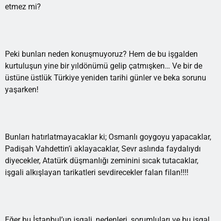
etmez mi?
Peki bunları neden konuşmuyoruz? Hem de bu işgalden
kurtuluşun yine bir yıldönümü gelip çatmışken… Ve bir de
üstüne üstlük Türkiye yeniden tarihi günler ve beka sorunu
yaşarken!
Bunları hatırlatmayacaklar ki; Osmanlı goygoyu yapacaklar,
Padişah Vahdettin’i aklayacaklar, Sevr aslında faydalıydı
diyecekler, Atatürk düşmanlığı zeminini sıcak tutacaklar,
işgali alkışlayan tarikatleri sevdirecekler falan filan!!!!
Eğer bu İstanbul’un işgali, nedenleri, sorumluları ve bu işgal