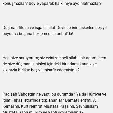
konuşmazlar? Böyle yaparak halkı niye aydınlatmazlar?
Düşman filosu ve işgalci İtilaf Devletlerinin askerleri beş yıl
boyunca boşuna beklemedi İstanbul’da!
Hepinize soruyorum; siz evinizde beli silahlı bir adamı hem
de size düşmanlık hisleri içindeki bir adamı karınız ve
kızınızla birlikte beş yıl misafir edermisiniz?
Padişah Vahdettin ne yaptı bu durumda? Ya da Hürriyet ve
İtilaf Fırkası etrafında toplananlar? Damat Ferit’mi, Ali
Kemal’mi, Kürt Nemrut Mustafa Paşa mı, Şeyhülislam
Mustafa Sabri mi; kim ne yaptı söylermisiniz?