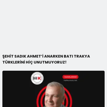
ŞEHİT SADIK AHMET’İ ANARKEN BATI TRAKYA
TÜRKLERİNİ HİÇ UNUTMUYORUZ!