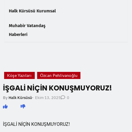
Halk Kürsüsü Kurumsal
Muhabir Vatandaş
Haberleri
❮
❯
Köşe Yazıları
Özcan Pehlivanoğlu
İŞGALİ NİÇİN KONUŞMUYORUZ!
Ekim 13, 2025
By
Halk Kürsüsü
-
0
İŞGALİ NİÇİN KONUŞMUYORUZ!