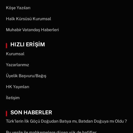
Köşe Yazıları
Halk Kürsüsü Kurumsal
Muhabir Vatandaş Haberleri
HIZLI ERİŞİM
Kurumsal
Yazarlarımız
Üyelik Başvuru/Bağış
HK Yayınları
İletişim
SON HABERLER
Türk’lerin İlk Göçü Doğudan Batıya mı, Batıdan Doğuya mı Oldu ?
Bu vesile ile mahkemelere düşen yük de hafifler