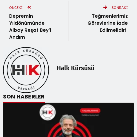
ÖNCEKI
SONRAKI
Depremin
Teğmenlerimiz
Yıldönümünde
Görevlerine İade
Albay Reşat Bey’i
Edilmelidir!
Andım
Halk Kürsüsü
SON HABERLER