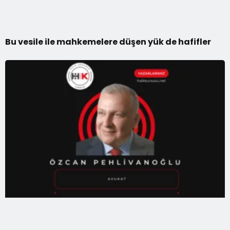
Bu vesile ile mahkemelere düşen yük de hafifler