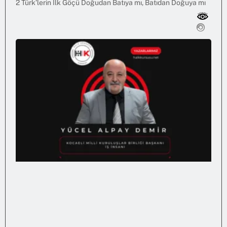
2 Türk’lerin İlk Göçü Doğudan Batıya mı, Batıdan Doğuya mı