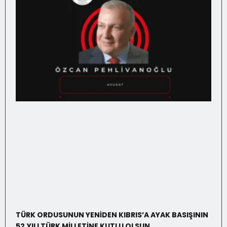
TÜRK ORDUSUNUN YENİDEN KIBRIS’A AYAK BASIŞININ
52.YILI TÜRK MİLLETİNE KUTLU OLSUN …