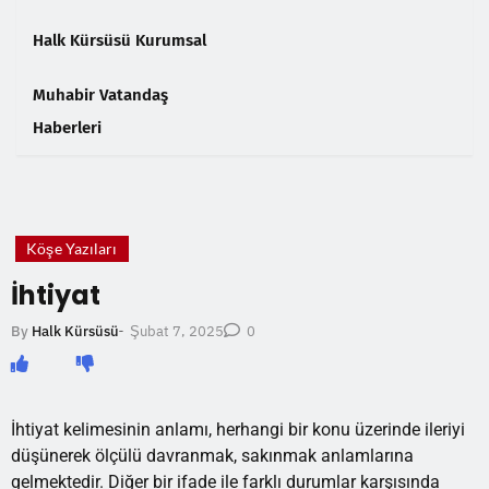
Halk Kürsüsü Kurumsal
Muhabir Vatandaş
Haberleri
❮
❯
Köşe Yazıları
İhtiyat
Şubat 7, 2025
By
Halk Kürsüsü
-
0
İhtiyat kelimesinin anlamı, herhangi bir konu üzerinde ileriyi
düşünerek ölçülü davranmak, sakınmak anlamlarına
gelmektedir. Diğer bir ifade ile farklı durumlar karşısında