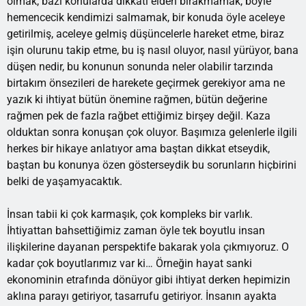
olmak, bazı konularda dikkati elden bırakmamak, böyle
hemencecik kendimizi salmamak, bir konuda öyle aceleye
getirilmiş, aceleye gelmiş düşüncelerle hareket etme, biraz
işin olurunu takip etme, bu iş nasıl oluyor, nasıl yürüyor, bana
düşen nedir, bu konunun sonunda neler olabilir tarzında
birtakım önsezileri de harekete geçirmek gerekiyor ama ne
yazık ki ihtiyat bütün önemine rağmen, bütün değerine
rağmen pek de fazla rağbet ettiğimiz birşey değil. Kaza
olduktan sonra konuşan çok oluyor. Başımıza gelenlerle ilgili
herkes bir hikaye anlatıyor ama baştan dikkat etseydik,
baştan bu konunya özen gösterseydik bu sorunların hiçbirini
belki de yaşamyacaktık.
İnsan tabii ki çok karmaşık, çok kompleks bir varlık.
İhtiyattan bahsettiğimiz zaman öyle tek boyutlu insan
ilişkilerine dayanan perspektife bakarak yola çıkmıyoruz. O
kadar çok boyutlarımız var ki… Örneğin hayat sanki
ekonominin etrafında dönüyor gibi ihtiyat derken hepimizin
aklına parayı getiriyor, tasarrufu getiriyor. İnsanın ayakta