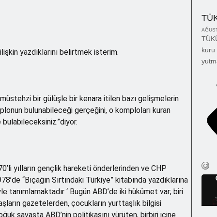
TÜ
AĞUST
TÜKÜ
kuru 
lişkin yazdıklarını belirtmek isterim.
yutm
üstehzi bir gülüşle bir kenara itilen bazı gelişmelerin
plonun bulunabileceği gerçeğini, o komploları kuran
de bulabileceksiniz.”diyor.
’li yılların gençlik hareketi önderlerinden ve CHP
78’de “Bıçağın Sırtındaki Türkiye” kitabında yazdıklarına
öyle tanımlamaktadır ‘ Bugün ABD’de iki hükümet var; biri
şların gazetelerden, çocukların yurttaşlık bilgisi
oğuk savaşta ABD’nin politikasını yürüten, birbiri içine