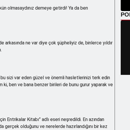
şkün olmasaydınız demeye getirdi! Ya da ben
PO
de arkasında ne var diye çok şüpheliyiz de, binlerce yıldır
.
le bu sizi var eden güzel ve önemli hasletlerinizi terk edin
m ki, ben ve bana benzer birileri de bunu gurur yaparak ve
n Entrikalar Kitabı” adlı eseri neşredildi. En azından
nda gerçek olduğunu ve nerelerde hazırlandığını bir kez