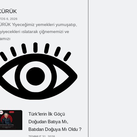
KÜRÜK
OS 6, 2026
RÜK Yiyeceğimiz yemekleri yumuşatıp,
yiyecekleri ıslatarak çiğnememizi ve
amızı
Türk’lerin İlk Göçü
Doğudan Batıya Mı,
Batıdan Doğuya Mı Oldu ?
TEMMUZ 31, 2026