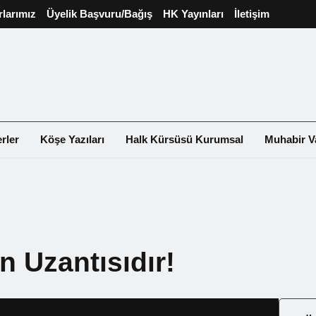
rlarımız
Üyelik Başvuru/Bağış
HK Yayınları
İletişim
rler
Köşe Yazıları
Halk Kürsüsü Kurumsal
Muhabir V
 Uzantısıdır!