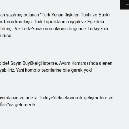
n yazılmış bulunan “Türk Yunan İlişkileri Tarihi ve Etnik’i
nistan’ın kuruluşu, Türk topraklarının işgali ve Ege’deki
atılmış . Ve Türk-Yunan sorunlarının bugünde Türkiye’nin
dürücü…
 rolde! Sayın Büyükelçi isterse, Avam Kamarası’nda alenen
biliriz. Yani komplo teorilerine bile gerek yok!
ayımlanan ve adeta Türkiye’deki ekonomik gelişmelere ve
rafları”na gelemedik…