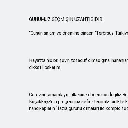
GÜNÜMÜZ GEÇMİŞİN UZANTISIDIR!
“Günün anlam ve önemine binaen “Terörsüz Türkiy
Hayatta hiç bir şeyin tesadüf olmadığına inananla
dikkatli bakarım.
Görevini tamamlayıp ülkesine dönen son İngiliz B
Küçükkaya’nın programına sefire hanımla birlikte k
handikapların “fazla gururlu olmaları ile komplo teo