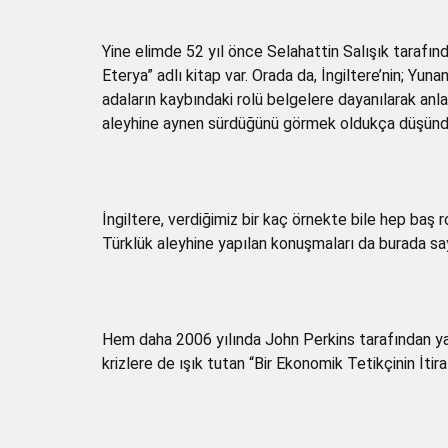
Yine elimde 52 yıl önce Selahattin Salışık tarafında
Eterya” adlı kitap var. Orada da, İngiltere’nin; Yuna
adaların kaybındaki rolü belgelere dayanılarak anl
aleyhine aynen sürdüğünü görmek oldukça düşün
İngiltere, verdiğimiz bir kaç örnekte bile hep baş
Türklük aleyhine yapılan konuşmaları da burada saya
Hem daha 2006 yılında John Perkins tarafından y
krizlere de ışık tutan “Bir Ekonomik Tetikçinin İti