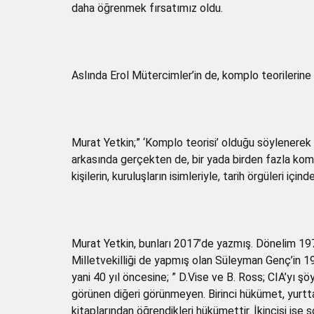
daha öğrenmek fırsatımız oldu.
Aslında Erol Mütercimler’in de, komplo teorilerine i
Murat Yetkin;” ‘Komplo teorisi’ olduğu söylenerek m
arkasında gerçekten de, bir yada birden fazla kom
kişilerin, kuruluşların isimleriyle, tarih örgüleri için
Murat Yetkin, bunları 2017’de yazmış. Dönelim 1970
Milletvekilliği de yapmış olan Süleyman Genç’in 19
yani 40 yıl öncesine; ” D.Vise ve B. Ross; CIA’yı ş
görünen diğeri görünmeyen. Birinci hükümet, yurtta
kitaplarından öğrendikleri hükümettir. İkincisi ise s