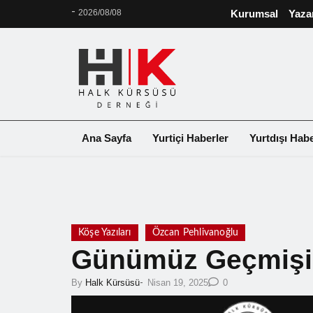
-
2026/08/08
Kurumsal
Yaza
Ana Sayfa
Yurtiçi Haberler
Yurtdışı Habe
❮
Köşe Yazıları
Özcan Pehlivanoğlu
Günümüz Geçmişin
-
By
Halk Kürsüsü
Nisan 19, 2025
0