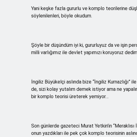
Yani keşke fazla gururlu ve komplo teorilerine dü
söylenilenleri, böyle okudum.
Şöyle bir düşündüm iyi ki, gururluyuz da ve işin per
milli varlığımız ile devlet yapımızı koruyoruz dedim
İngiliz Büyükelçi aslında bize “İngiliz Kurnazlığı” i
de, sizi kolay yutalım demek istiyor ama ne yapalı
bir komplo teorisi üreterek yemiyor…
Son günlerde gazeteci Murat Yetkin’in “Meraklısı İçi
onun yazdıkları ile pek çok komplo teorisinin aslı