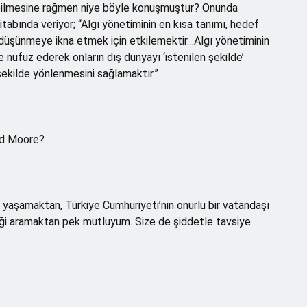
 bilmesine rağmen niye böyle konuşmuştur? Onunda
tabında veriyor; “Algı yönetiminin en kısa tanımı, hedef
e düşünmeye ikna etmek için etkilemektir…Algı yönetiminin
e nüfuz ederek onların dış dünyayı ‘istenilen şekilde’
 şekilde yönlenmesini sağlamaktır.”
ard Moore?
 yaşamaktan, Türkiye Cumhuriyeti’nin onurlu bir vatandaşı
niği aramaktan pek mutluyum. Size de şiddetle tavsiye