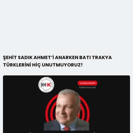
ŞEHİT SADIK AHMET’İ ANARKEN BATI TRAKYA
TÜRKLERİNİ HİÇ UNUTMUYORUZ!