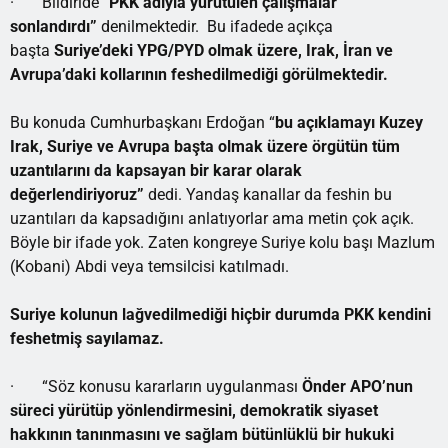
· Bildiride
“PKK adıyla yürütülen çalışmalar
sonlandırdı”
denilmektedir. Bu ifadede açıkça
başta
Suriye’deki YPG/PYD olmak üzere, Irak, İran ve
Avrupa’daki kollarının feshedilmediği görülmektedir.
Bu konuda Cumhurbaşkanı Erdoğan “
bu açıklamayı Kuzey
Irak, Suriye ve Avrupa başta olmak üzere örgütün tüm
uzantılarını da kapsayan bir karar olarak
değerlendiriyoruz”
dedi. Yandaş kanallar da feshin bu
uzantıları da kapsadığını anlatıyorlar ama metin çok açık.
Böyle bir ifade yok. Zaten kongreye Suriye kolu başı Mazlum
(Kobani) Abdi veya temsilcisi katılmadı.
Suriye kolunun lağvedilmediği hiçbir durumda PKK kendini
feshetmiş sayılamaz.
· “Söz konusu kararların uygulanması
Önder APO’nun
süreci yürütüp yönlendirmesini, demokratik siyaset
hakkının tanınmasını ve sağlam bütünlüklü bir hukuki