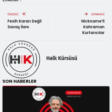
ÖNCEKI
SONRAKI
Fesih Kararı Değil
Nickname’li
Savaş İlanı
Kahraman
Kurtarıcılar
Halk Kürsüsü
SON HABERLER