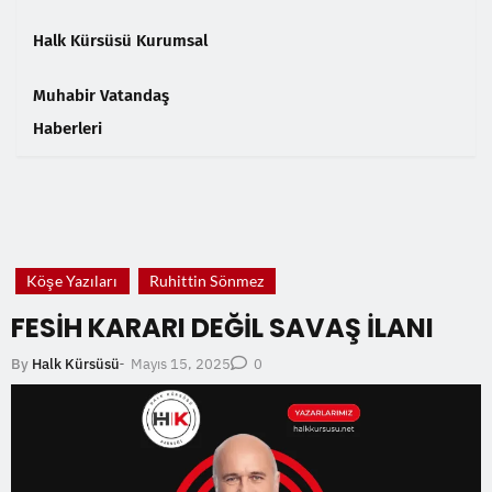
Halk Kürsüsü Kurumsal
Muhabir Vatandaş
Haberleri
❮
❯
Köşe Yazıları
Ruhittin Sönmez
FESİH KARARI DEĞİL SAVAŞ İLANI
Mayıs 15, 2025
By
Halk Kürsüsü
-
0