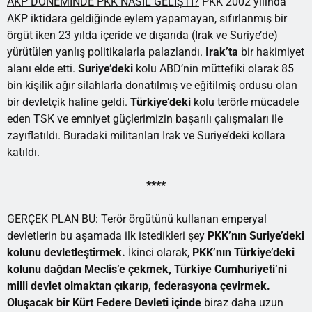
AKP DÖNEMİNDE PKK NASIL GELİŞTİ?
PKK 2002 yılında
AKP iktidara geldiğinde eylem yapamayan, sıfırlanmış bir
örgüt iken 23 yılda içeride ve dışarıda (Irak ve Suriye’de)
yürütülen yanlış politikalarla palazlandı.
Irak’ta
bir hakimiyet
alanı elde etti.
Suriye’deki
kolu ABD’nin müttefiki olarak 85
bin kişilik ağır silahlarla donatılmış ve eğitilmiş ordusu olan
bir devletçik haline geldi.
Türkiye’deki
kolu terörle mücadele
eden TSK ve emniyet güçlerimizin başarılı çalışmaları ile
zayıflatıldı. Buradaki militanları Irak ve Suriye’deki kollara
katıldı.
****
GERÇEK PLAN BU:
Terör örgütünü kullanan emperyal
devletlerin bu aşamada ilk istedikleri şey
PKK’nın Suriye’deki
kolunu devletleştirmek.
İkinci olarak,
PKK’nın Türkiye’deki
kolunu dağdan Meclis’e çekmek, Türkiye Cumhuriyeti’ni
milli devlet olmaktan çıkarıp, federasyona çevirmek.
Oluşacak bir Kürt Federe Devleti içinde
biraz daha uzun