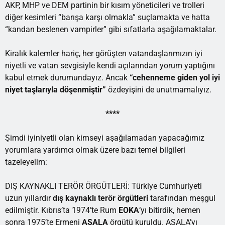
AKP, MHP ve DEM partinin bir kısım yöneticileri ve trolleri
diğer kesimleri “barışa karşı olmakla” suçlamakta ve hatta
“kandan beslenen vampirler” gibi sıfatlarla aşağılamaktalar.
Kiralık kalemler hariç, her görüşten vatandaşlarımızın iyi
niyetli ve vatan sevgisiyle kendi açılarından yorum yaptığını
kabul etmek durumundayız. Ancak
“cehenneme giden yol iyi
niyet taşlarıyla döşenmiştir”
özdeyişini
de unutmamalıyız.
****
Şimdi iyiniyetli olan kimseyi aşağılamadan yapacağımız
yorumlara yardımcı olmak üzere bazı temel bilgileri
tazeleyelim:
DIŞ KAYNAKLI TERÖR ÖRGÜTLERİ: Türkiye Cumhuriyeti
uzun yıllardır
dış kaynaklı terör örgütleri
tarafından meşgul
edilmiştir. Kıbrıs’ta 1974’te Rum
EOKA
‘yı bitirdik, hemen
sonra 1975’te Ermeni
ASALA
örgütü kuruldu. ASALA’yı