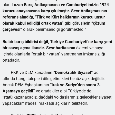
olan
Lozan Barış Antlaşmasına ve Cumhuriyetimizin 1924
kurucu anayasasına karşı çıkılmıştır.
Sevr Antlaşmasının
referans alındığı,
“Türk ve Kürt halklarının kurucu unsur
olarak kabul edildiği
ortak vatan”
gibi görüşlerin
“çözüm
çerçevesi”
olarak benimsendiği görülmektedir.
Bu bir barış bildirisi değil, Türkiye Cumhuriyeti’ne karşı yeni
bir savaş açma ilanıdır.
Sevr haritasının
özlemi ve hayali
içinde olanlarla “ortak bir vatan” yaratmanın imkansızlığı
ortadadır.
· PKK ve DEM kanadının
“Demokratik Siyaset”
adı
altında hangi talepleri dile getirdikleri henüz açık değildir.
Ancak DEM Eşbaşkanının
“Irak ve Suriye’den sonra 3.
Aşamaya geçildi”
ve oradakiler gibi Türkiye’de de
‘
statü’
kazanacağız, dağdaki yoldaşlarımız gelecekler siyaset
yapacaklar” ifadesi maksadı açıklar niteliktedir.