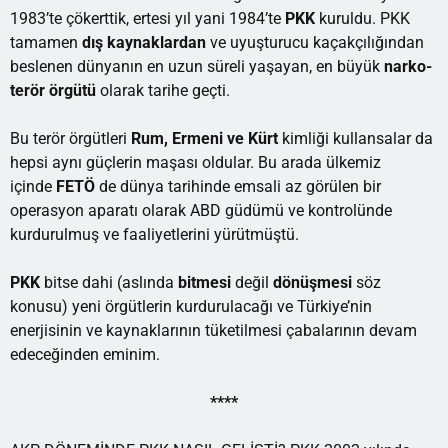
1983’te çökerttik, ertesi yıl yani 1984’te
PKK
kuruldu. PKK
tamamen
dış kaynaklardan
ve uyuşturucu kaçakçılığından
beslenen dünyanın en uzun süreli yaşayan, en büyük
narko-
terör örgütü
olarak tarihe geçti.
Bu terör örgütleri
Rum, Ermeni ve Kürt
kimliği kullansalar da
hepsi aynı güçlerin maşası oldular. Bu arada ülkemiz
içinde
FETÖ
de dünya tarihinde emsali az görülen bir
operasyon aparatı olarak ABD güdümü ve kontrolünde
kurdurulmuş ve faaliyetlerini yürütmüştü.
PKK
bitse dahi (aslında
bitmesi
değil
dönüşmesi
söz
konusu) yeni örgütlerin kurdurulacağı ve Türkiye’nin
enerjisinin ve kaynaklarının tüketilmesi çabalarının devam
edeceğinden eminim.
****