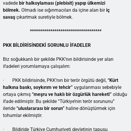
vadede
bir halkoylaması (plebisit) yapıp ülkemizi
bölmek.
Olmadı ise sığınmacıları da içine alan bir
iç
savaş
çıkartmak suretiyle bölmek.
***********************************
PKK BİLDİRİSİNDEKİ SORUNLU İFADELER
Biz soğukkanlı bir şekilde PKK’nın bildirisinde yer alan
ifadeleri yorumlamaya çalışalım:
· PKK bildirisinde, PKK’nın bir terör örgütü değil,
“Kürt
halkına baskı, soykırım ve tehcir”
uygulanması sebebiyle
ortaya çıkmış
“meşru ve haklı bir özgürlük hareketi”
olduğu
ifade edilmiştir. Bu şekilde “Türkiye’nin terör sorununu”
ileride
“uluslararası bir sorun”
haline dönüştürmek için
tohumlar ekilmiştir.
· Bildiride Türkiye Cumhuriyeti devletinin tapusu