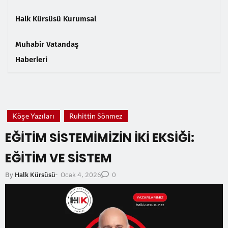
Halk Kürsüsü Kurumsal
Muhabir Vatandaş
Haberleri
❮
❯
Köşe Yazıları
Ruhittin Sönmez
EĞİTİM SİSTEMİMİZİN İKİ EKSİĞİ:
EĞİTİM VE SİSTEM
Ocak 4, 2026
By
Halk Kürsüsü
-
0