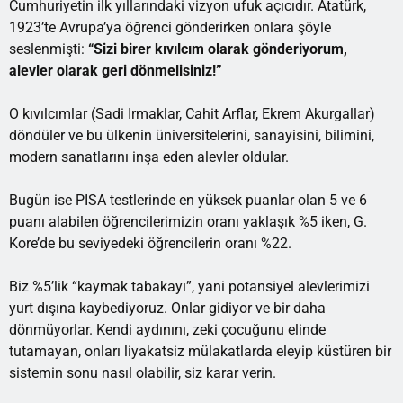
Cumhuriyetin ilk yıllarındaki vizyon ufuk açıcıdır. Atatürk,
1923’te Avrupa’ya öğrenci gönderirken onlara şöyle
seslenmişti:
“Sizi birer kıvılcım olarak gönderiyorum,
alevler olarak geri dönmelisiniz!”
O kıvılcımlar (Sadi Irmaklar, Cahit Arflar, Ekrem Akurgallar)
döndüler ve bu ülkenin üniversitelerini, sanayisini, bilimini,
modern sanatlarını inşa eden alevler oldular.
Bugün ise PISA testlerinde en yüksek puanlar olan 5 ve 6
puanı alabilen öğrencilerimizin oranı yaklaşık %5 iken, G.
Kore’de bu seviyedeki öğrencilerin oranı %22.
Biz %5’lik “kaymak tabakayı”, yani potansiyel alevlerimizi
yurt dışına kaybediyoruz. Onlar gidiyor ve bir daha
dönmüyorlar. Kendi aydınını, zeki çocuğunu elinde
tutamayan, onları liyakatsiz mülakatlarda eleyip küstüren bir
sistemin sonu nasıl olabilir, siz karar verin.