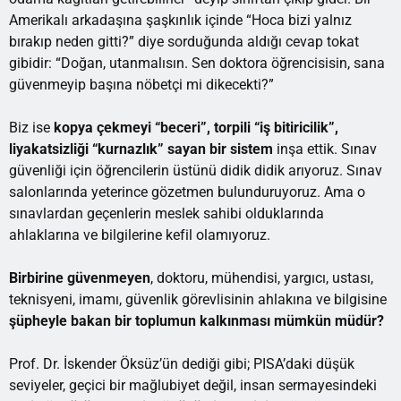
Amerikalı arkadaşına şaşkınlık içinde “Hoca bizi yalnız
bırakıp neden gitti?” diye sorduğunda aldığı cevap tokat
gibidir: “Doğan, utanmalısın. Sen doktora öğrencisisin, sana
güvenmeyip başına nöbetçi mi dikecekti?”
Biz ise
kopya çekmeyi “beceri”, torpili “iş bitiricilik”,
liyakatsizliği “kurnazlık” sayan bir sistem
inşa ettik. Sınav
güvenliği için öğrencilerin üstünü didik didik arıyoruz. Sınav
salonlarında yeterince gözetmen bulunduruyoruz. Ama o
sınavlardan geçenlerin meslek sahibi olduklarında
ahlaklarına ve bilgilerine kefil olamıyoruz.
Birbirine güvenmeyen
, doktoru, mühendisi, yargıcı, ustası,
teknisyeni, imamı, güvenlik görevlisinin ahlakına ve bilgisine
şüpheyle bakan bir toplumun kalkınması mümkün müdür?
Prof. Dr. İskender Öksüz’ün dediği gibi; PISA’daki düşük
seviyeler, geçici bir mağlubiyet değil, insan sermayesindeki