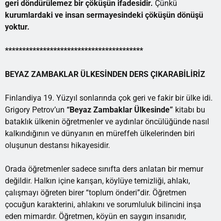
geri döndürülemez bir çöküşün ifadesidir.
Çünkü
kurumlardaki ve insan sermayesindeki çöküşün dönüşü
yoktur.
****************************************
BEYAZ ZAMBAKLAR ÜLKESİNDEN DERS ÇIKARABİLİRİZ
Finlandiya 19. Yüzyıl sonlarında çok geri ve fakir bir ülke idi.
Grigory Petrov’un
“Beyaz Zambaklar Ülkesinde”
kitabı bu
bataklık ülkenin öğretmenler ve aydınlar öncülüğünde nasıl
kalkındığının ve dünyanın en müreffeh ülkelerinden biri
oluşunun destansı hikayesidir.
Orada öğretmenler sadece sınıfta ders anlatan bir memur
değildir. Halkın içine karışan, köylüye temizliği, ahlakı,
çalışmayı öğreten birer “toplum önderi”dir. Öğretmen
çocuğun karakterini, ahlakını ve sorumluluk bilincini inşa
eden mimardır. Öğretmen, köyün en saygın insanıdır,