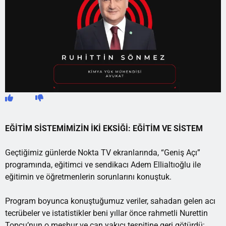
EĞİTİM SİSTEMİMİZİN İKİ EKSİĞİ: EĞİTİM VE SİSTEM
Geçtiğimiz günlerde Nokta TV ekranlarında, “Geniş Açı”
programında, eğitimci ve sendikacı Adem Ellialtıoğlu ile
eğitimin ve öğretmenlerin sorunlarını konuştuk.
Program boyunca konuştuğumuz veriler, sahadan gelen acı
tecrübeler ve istatistikler beni yıllar önce rahmetli Nurettin
Topçu’nun o meşhur ve can yakıcı tespitine geri götürdü: