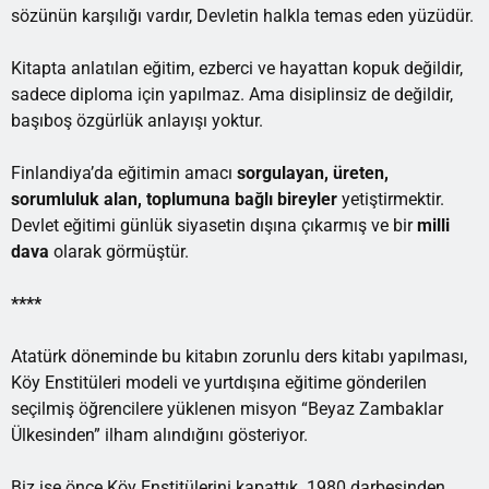
sözünün karşılığı vardır, Devletin halkla temas eden yüzüdür.
Kitapta anlatılan eğitim, ezberci ve hayattan kopuk değildir,
sadece diploma için yapılmaz. Ama disiplinsiz de değildir,
başıboş özgürlük anlayışı yoktur.
Finlandiya’da eğitimin amacı
sorgulayan, üreten,
sorumluluk alan, toplumuna bağlı bireyler
yetiştirmektir.
Devlet eğitimi günlük siyasetin dışına çıkarmış ve bir
milli
dava
olarak görmüştür.
****
Atatürk döneminde bu kitabın zorunlu ders kitabı yapılması,
Köy Enstitüleri modeli ve yurtdışına eğitime gönderilen
seçilmiş öğrencilere yüklenen misyon “Beyaz Zambaklar
Ülkesinden” ilham alındığını gösteriyor.
Biz ise önce Köy Enstitülerini kapattık. 1980 darbesinden