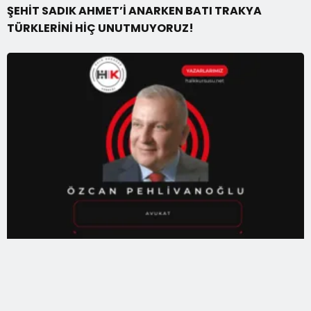
ŞEHİT SADIK AHMET’İ ANARKEN BATI TRAKYA
TÜRKLERİNİ HİÇ UNUTMUYORUZ!