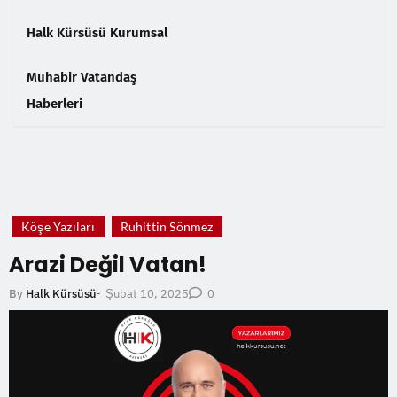
Halk Kürsüsü Kurumsal
Muhabir Vatandaş
Haberleri
❮
❯
Köşe Yazıları
Ruhittin Sönmez
Arazi Değil Vatan!
Şubat 10, 2025
By
Halk Kürsüsü
-
0