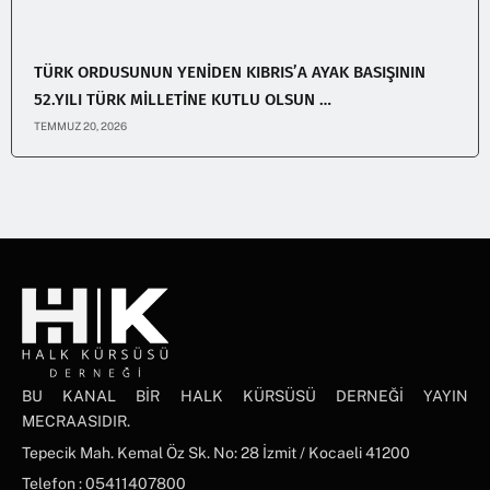
TÜRK ORDUSUNUN YENİDEN KIBRIS’A AYAK BASIŞININ
52.YILI TÜRK MİLLETİNE KUTLU OLSUN …
TEMMUZ 20, 2026
BU KANAL BİR HALK KÜRSÜSÜ DERNEĞİ YAYIN
MECRAASIDIR.
Tepecik Mah. Kemal Öz Sk. No: 28 İzmit / Kocaeli 41200
Telefon : 05411407800