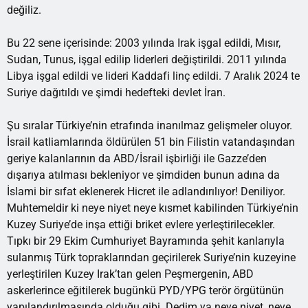
değiliz.
Bu 22 sene içerisinde: 2003 yılında Irak işgal edildi, Mısır,
Sudan, Tunus, işgal edilip liderleri değiştirildi. 2011 yılında
Libya işgal edildi ve lideri Kaddafi linç edildi. 7 Aralık 2024 te
Suriye dağıtıldı ve şimdi hedefteki devlet İran.
Şu sıralar Türkiye’nin etrafında inanılmaz gelişmeler oluyor.
İsrail katliamlarında öldürülen 51 bin Filistin vatandaşından
geriye kalanlarının da ABD/İsrail işbirliği ile Gazze’den
dışarıya atılması bekleniyor ve şimdiden bunun adına da
İslami bir sıfat eklenerek Hicret ile adlandırılıyor! Deniliyor.
Muhtemeldir ki neye niyet neye kısmet kabilinden Türkiye’nin
Kuzey Suriye’de inşa ettiği briket evlere yerleştirilecekler.
Tıpkı bir 29 Ekim Cumhuriyet Bayramında şehit kanlarıyla
sulanmış Türk topraklarından geçirilerek Suriye’nin kuzeyine
yerleştirilen Kuzey Irak’tan gelen Peşmergenin, ABD
askerlerince eğitilerek bugünkü PYD/YPG terör örgütünün
yapılandırılmasında olduğu gibi. Dedim ya neye niyet, neye