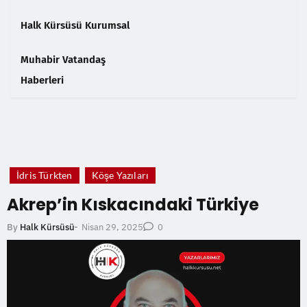
Halk Kürsüsü Kurumsal
Muhabir Vatandaş
Haberleri
❮
❯
İdris Türkten
Köşe Yazıları
Akrep’in Kıskacındaki Türkiye
Nisan 29, 2025
By
Halk Kürsüsü
-
0