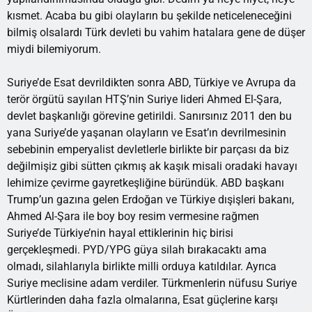
kısmet. Acaba bu gibi olayların bu şekilde neticeleneceğini
bilmiş olsalardı Türk devleti bu vahim hatalara gene de düşer
miydi bilemiyorum.
Suriye’de Esat devrildikten sonra ABD, Türkiye ve Avrupa da
terör örgütü sayılan HTŞ’nin Suriye lideri Ahmed El-Şara,
devlet başkanlığı görevine getirildi. Sanırsınız 2011 den bu
yana Suriye’de yaşanan olayların ve Esat’ın devrilmesinin
sebebinin emperyalist devletlerle birlikte bir parçası da biz
değilmişiz gibi sütten çıkmış ak kaşık misali oradaki havayı
lehimize çevirme gayretkeşliğine büründük. ABD başkanı
Trump’un gazına gelen Erdoğan ve Türkiye dışişleri bakanı,
Ahmed Al-Şara ile boy boy resim vermesine rağmen
Suriye’de Türkiye’nin hayal ettiklerinin hiç birisi
gerçekleşmedi. PYD/YPG güya silah bırakacaktı ama
olmadı, silahlarıyla birlikte milli orduya katıldılar. Ayrıca
Suriye meclisine adam verdiler. Türkmenlerin nüfusu Suriye
Kürtlerinden daha fazla olmalarına, Esat güçlerine karşı