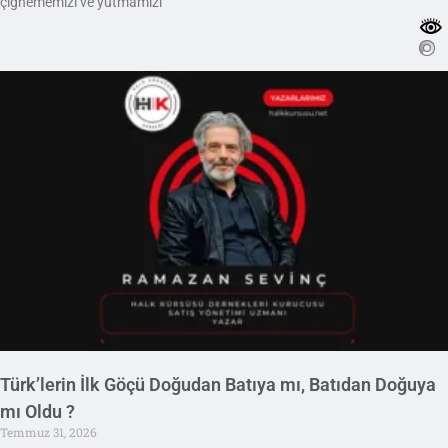
çiğnememizi ve yutmamızı
Türk’lerin İlk Göçü Doğudan Batıya mı, Batıdan Doğuya
mı Oldu ?
Temmuz 31, 2026