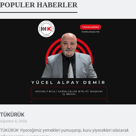
POPULER HABERLER
TÜKÜRÜK
Ağustos 6, 2026
TÜKÜRÜK Yiyeceğimiz yemekleri yumuşatıp, kuru yiyecekleri ıslatarak