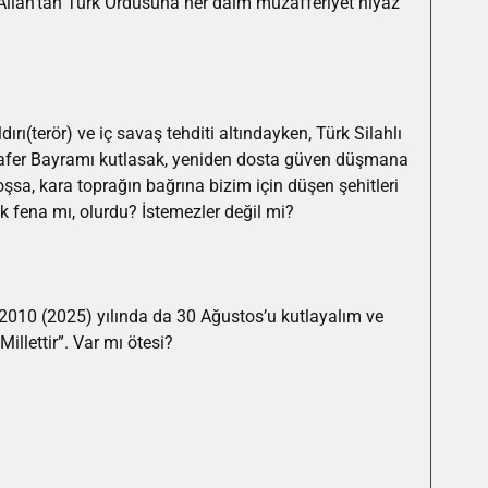
 Allah’tan Türk Ordusuna her daim muzafferiyet niyaz
ırı(terör) ve iç savaş tehditi altındayken, Türk Silahlı
s Zafer Bayramı kutlasak, yeniden dosta güven düşmana
oşsa, kara toprağın bağrına bizim için düşen şehitleri
k fena mı, olurdu? İstemezler değil mi?
a 2010 (2025) yılında da 30 Ağustos’u kutlayalım ve
Millettir”. Var mı ötesi?