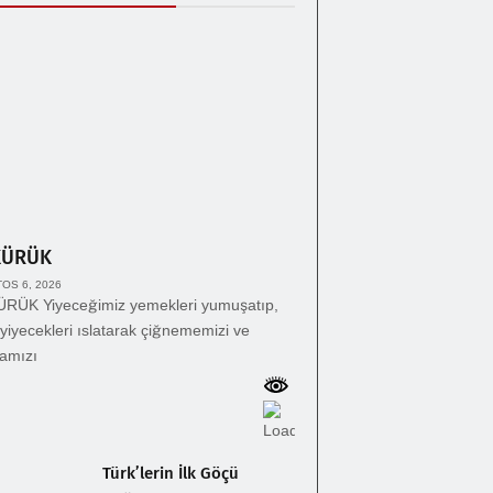
KÜRÜK
OS 6, 2026
RÜK Yiyeceğimiz yemekleri yumuşatıp,
yiyecekleri ıslatarak çiğnememizi ve
amızı
Türk’lerin İlk Göçü