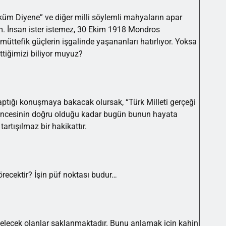
üm Diyene” ve diğer milli söylemli mahyaların apar
um. İnsan ister istemez, 30 Ekim 1918 Mondros
üttefik güçlerin işgalinde yaşananları hatırlıyor. Yoksa
ttiğimizi biliyor muyuz?
aptığı konuşmaya bakacak olursak, “Türk Milleti gerçeği
şüncesinin doğru olduğu kadar bugün bunun hayata
rtışılmaz bir hakikattır.
örecektir? İşin püf noktası budur…
 gelecek olanlar saklanmaktadır. Bunu anlamak için kahin