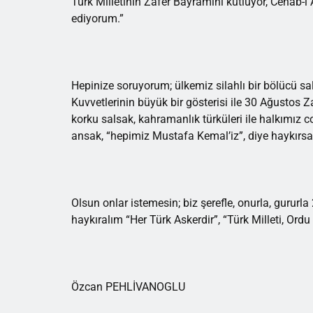
Türk Milletinin Zafer Bayramını kutluyor, Cenab-ı
ediyorum.”
Hepinize soruyorum; ülkemiz silahlı bir bölücü sald
Kuvvetlerinin büyük bir gösterisi ile 30 Ağusto
korku salsak, kahramanlık türküleri ile halkımız c
ansak, “hepimiz Mustafa Kemal’iz”, diye haykırsa
Olsun onlar istemesin; biz şerefle, onurla, gururl
haykıralım “Her Türk Askerdir”, “Türk Milleti, Ordu 
Özcan PEHLİVANOGLU