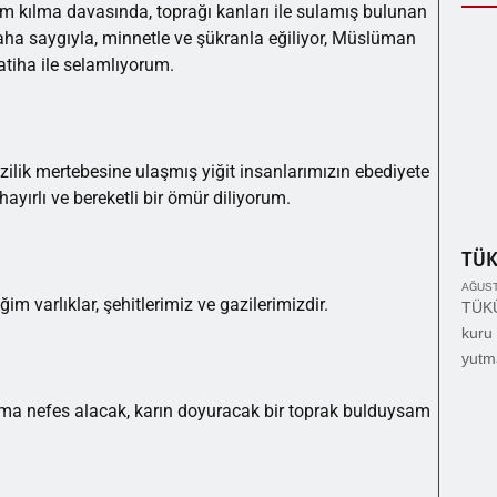
kim kılma davasında, toprağı kanları ile sulamış bulunan
daha saygıyla, minnetle ve şükranla eğiliyor, Müslüman
atiha ile selamlıyorum.
azilik mertebesine ulaşmış yiğit insanlarımızın ebediyete
ayırlı ve bereketli bir ömür diliyorum.
TÜ
AĞUST
m varlıklar, şehitlerimiz ve gazilerimizdir.
TÜKÜ
kuru 
yutm
a nefes alacak, karın doyuracak bir toprak bulduysam