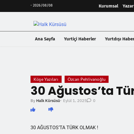
-
2026/08/08
Kurumsal
Yazar
Ana Sayfa
Yurtiçi Haberler
Yurtdışı Haber
❮
Köşe Yazıları
Özcan Pehlivanoğlu
30 Ağustos’ta Tü
Eylül 1, 2025
By
Halk Kürsüsü
-
0
30 AĞUSTOS’TA TÜRK OLMAK !