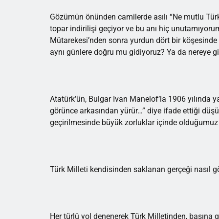
Gözümün önünden camilerde asılı “Ne mutlu Türk
topar indirilişi geçiyor ve bu anı hiç unutamıyor
Mütarekesi’nden sonra yurdun dört bir köşesinde m
aynı günlere doğru mu gidiyoruz? Ya da nereye gi
Atatürk’ün, Bulgar Ivan Manelof’la 1906 yılında y
görünce arkasından yürür…” diye ifade ettiği dü
geçirilmesinde büyük zorluklar içinde olduğumuz ta
Türk Milleti kendisinden saklanan gerçeği nasıl g
Her türlü yol denenerek Türk Milletinden, başına