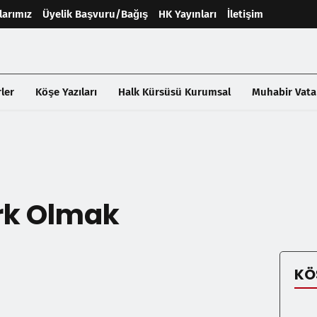
larımız
Üyelik Başvuru/Bağış
HK Yayınları
İletişim
ler
Köşe Yazıları
Halk Kürsüsü Kurumsal
Muhabir Vata
rk Olmak
KÖ