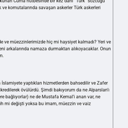
 okunan Cuma hutbesinde bir kez dahi “Türk” sözcüğü
 ve komutalarında savaşan askerler Türk askerleri
de ve müezzinlerimizde hiç mi haysiyet kalmadı? Yeri ve
beni arkalarında namaza durmaktan alıkoyacaklar. Onun
m.
İslamiyete yaptıkları hizmetlerden bahsedilir ve Zafer
redilerek övülürdü. Şimdi bakıyorum da ne Alparslan’ı
lere bağlıyorlar) ne de Mustafa Kemal’i anan var, ne
arih mi değişti yoksa bu imam, müezzin ve vaiz