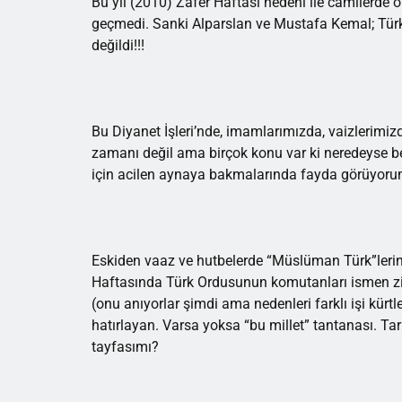
Bu yıl (2010) Zafer Haftası nedeni ile camilerde
geçmedi. Sanki Alparslan ve Mustafa Kemal; Türk
değildi!!!
Bu Diyanet İşleri’nde, imamlarımızda, vaizlerimiz
zamanı değil ama birçok konu var ki neredeyse 
için acilen aynaya bakmalarında fayda görüyoru
Eskiden vaaz ve hutbelerde “Müslüman Türk”lerin 
Haftasında Türk Ordusunun komutanları ismen zik
(onu anıyorlar şimdi ama nedenleri farklı işi kürt
hatırlayan. Varsa yoksa “bu millet” tantanası. T
tayfasımı?