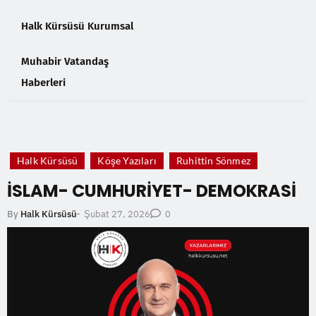
Halk Kürsüsü Kurumsal
Muhabir Vatandaş
Haberleri
❮
❯
Halk Kürsüsü
Köşe Yazıları
Ruhittin Sönmez
İSLAM- CUMHURİYET- DEMOKRASİ
Şubat 27, 2026
By
Halk Kürsüsü
-
0