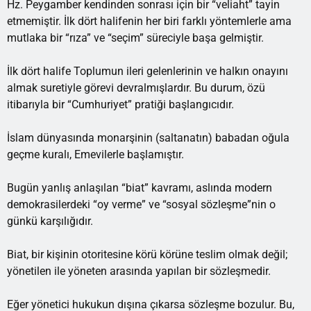
Hz. Peygamber kendinden sonrası için bir “veliaht” tayin
etmemiştir. İlk dört halifenin her biri farklı yöntemlerle ama
mutlaka bir “rıza” ve “seçim” süreciyle başa gelmiştir.
İlk dört halife Toplumun ileri gelenlerinin ve halkın onayını
almak suretiyle görevi devralmışlardır. Bu durum, özü
itibarıyla bir “Cumhuriyet” pratiği başlangıcıdır.
İslam dünyasında monarşinin (saltanatın) babadan oğula
geçme kuralı, Emevilerle başlamıştır.
Bugün yanlış anlaşılan “biat” kavramı, aslında modern
demokrasilerdeki “oy verme” ve “sosyal sözleşme”nin o
günkü karşılığıdır.
Biat, bir kişinin otoritesine körü körüne teslim olmak değil;
yönetilen ile yöneten arasında yapılan bir sözleşmedir.
Eğer yönetici hukukun dışına çıkarsa sözleşme bozulur. Bu,