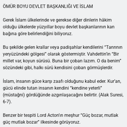
ÖMÜR BOYU DEVLET BAŞKANLIĞI VE İSLAM
Gerek İslam ülkelerinde ve gerekse diğer dinlerin hâkim
olduğu ülkelerde yüzyıllar boyu devlet başkanlarının kan
bağına göre belirlendiğini biliyoruz.
Bu şekilde gelen krallar veya padişahlar kendilerini “Tanrının
yeryüzündeki gölgesi” olarak göstermiştir. Vahdettin’in “Bir
millet var, koyun sürüsü. Buna bir çoban lazım. O da benim”
sözündeki gibi, halkı sürü kendisini çoban görmüşlerdir.
İslam, insanın güce karşı zaafı olduğunu kabul eder. Kur’an,
gücü elinde tutan insanın kendini “kendine yeterli”
(müstağni) gördüğünde azgınlaşacağını belirtir. (Alak Suresi,
6-7).
Benzer bir tespiti Lord Acton’ın meşhur “Güç bozar, mutlak
güç mutlak bozar” ilkesinde görüyoruz.