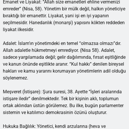
Emanet ve Liyakat: “Allah size emanetleri ehline vermenizi
emreder” (Nisa, 58). Yönetim bir mülk değil, halkın yöneticiye
bıraktığı bir emanettir. Liyakat, yani işi en iyi yapanın
seçilmesidir. Hanedanlık (monarşi) yapısını kökten reddeden
liyakat ilkesidir.
Adalet: İslam’ın yönetimdeki en temel “olmazsa olmazı”dır.
Allah adaletle hükmetmeyi emrediyor. (Nisa 58). Adalet,
sadece yargılamada değil; gelir dağılımında, fırsat eşitliğinde
ve kanun önünde eşitlikte aranır. “Kul hakkı” denilen bireysel
hakları ve kamu yararını korumayan yönetimlerin adil olduğu
söylenemez.
Meşveret (İstişare): Şura suresi, 38. Ayette “İşleri aralarında
istişare iledir” denilmektedir. Tek bir kişinin aklı, toplumun
ortak aklından üstün görülemez. Bu ilke, bugün parlamenter
sistemin ve katılımcı demokrasinin özünü oluşturur.
Hukuka Bağlılık: Yönetici, kendi arzularına (heva ve