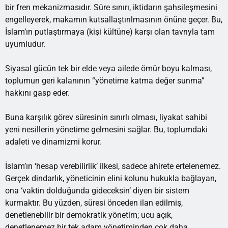
bir fren mekanizmasıdır. Süre sınırı, iktidarın şahsileşmesini
engelleyerek, makamın kutsallaştırılmasının önüne geçer. Bu,
İslam’ın putlaştırmaya (kişi kültüne) karşı olan tavrıyla tam
uyumludur.
Siyasal gücün tek bir elde veya ailede ömür boyu kalması,
toplumun geri kalanının “yönetime katma değer sunma”
hakkını gasp eder.
Buna karşılık görev süresinin sınırlı olması, liyakat sahibi
yeni nesillerin yönetime gelmesini sağlar. Bu, toplumdaki
adaleti ve dinamizmi korur.
İslam’ın ‘hesap verebilirlik’ ilkesi, sadece ahirete ertelenemez.
Gerçek dindarlık, yöneticinin elini kolunu hukukla bağlayan,
ona ‘vaktin dolduğunda gideceksin’ diyen bir sistem
kurmaktır. Bu yüzden, süresi önceden ilan edilmiş,
denetlenebilir bir demokratik yönetim; ucu açık,
denetlenemez bir tek adam yönetiminden çok daha