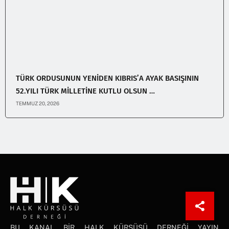
TÜRK ORDUSUNUN YENİDEN KIBRIS’A AYAK BASIŞININ
52.YILI TÜRK MİLLETİNE KUTLU OLSUN …
TEMMUZ 20, 2026
BU KANAL BİR HALK KÜRSÜSÜ DERNEĞİ YAYIN