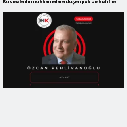
Bu vesile ile mahkemelere düşen yük de hafifler