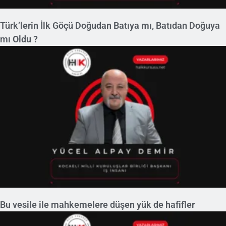
Türk’lerin İlk Göçü Doğudan Batıya mı, Batıdan Doğuya
mı Oldu ?
Bu vesile ile mahkemelere düşen yük de hafifler