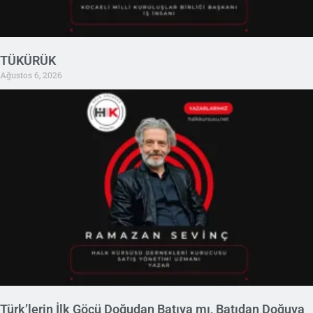
TÜKÜRÜK
Ağustos 6, 2026
Türk’lerin İlk Göçü Doğudan Batıya mı, Batıdan Doğuya