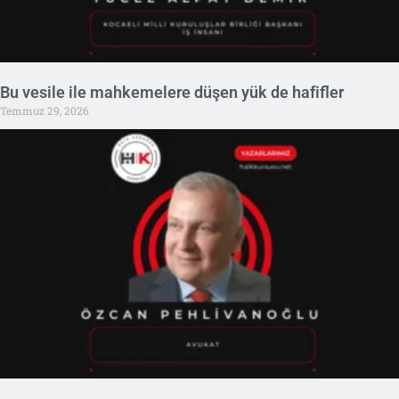
Bu vesile ile mahkemelere düşen yük de hafifler
Temmuz 29, 2026