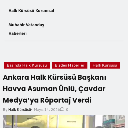
Halk Kürsüsü Kurumsal
Muhabir Vatandaş
Haberleri
❮
❯
Basında Halk Kürsüsü
Bizden Haberler
Halk Kürsüsü
Ankara Halk Kürsüsü Başkanı
Havva Asuman Ünlü, Çavdar
Medya’ya Röportaj Verdi
Mayıs 14, 2026
By
Halk Kürsüsü
-
0